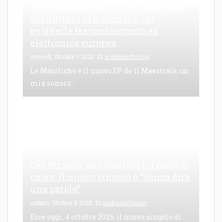
contemporanea L’EP de Il Maestrale
destruttura la tradizione per
evolverla tra cantautorato ed
elettronica europea
venerdì, Ottobre 3 2025
Di
andreainfusino
Le Maioliche è il nuovo EP de Il Maestrale, un
mix sonoro...
Leo Rizzuto, una carriera tra palco e
cuore: il nuovo singolo è “Senza dire
una parola”
sabato, Ottobre 4 2025
Di
andreainfusino
Esce oggi, 4 ottobre 2025, il nuovo singolo di