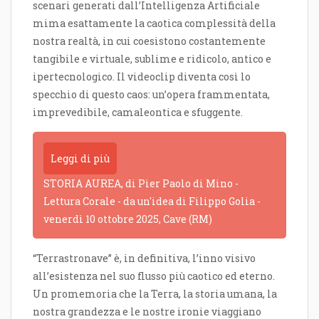
scenari generati dall’Intelligenza Artificiale
mima esattamente la caotica complessità della
nostra realtà, in cui coesistono costantemente
tangibile e virtuale, sublime e ridicolo, antico e
ipertecnologico. Il videoclip diventa così lo
specchio di questo caos: un’opera frammentata,
imprevedibile, camaleontica e sfuggente.
Leggi di più
STORIA AUREA, di Pier Paolo di Mino -
Lettura Corale - da un'idea di Filippo Golia -
venerdì 10 ottobre 2025, Cave (RM)
“Terrastronave” è, in definitiva, l’inno visivo
all’esistenza nel suo flusso più caotico ed eterno.
Un promemoria che la Terra, la storia umana, la
nostra grandezza e le nostre ironie viaggiano