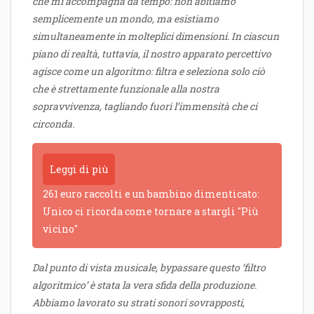
che mi accompagna da tempo: non abitiamo
semplicemente un mondo, ma esistiamo
simultaneamente in molteplici dimensioni. In ciascun
piano di realtà, tuttavia, il nostro apparato percettivo
agisce come un algoritmo: filtra e seleziona solo ciò
che è strettamente funzionale alla nostra
sopravvivenza, tagliando fuori l’immensità che ci
circonda.
Leggi di più
261 euro raccolti e un bambino dimenticato:
Unico ci ricorda come tornare a stargli "Più
vicino"
Dal punto di vista musicale, bypassare questo ‘filtro
algoritmico’ è stata la vera sfida della produzione.
Abbiamo lavorato su strati sonori sovrapposti,