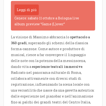
Leggi di più
Cenere: sabato 11 ottobre a Bologna live
album preview “Game (L)over”
La visione di Massimo abbraccia lo
spettacolo a
360 gradi
, superando gli schemi della classica
forma-canzone. Come autore e produttore di
musical, riesce a far convergere il linguaggio
delle note con la potenza della messinscena,
dando vita a
esperienze teatrali immersive
.
Radicato nel panorama culturale di Roma,
collabora attivamente con diversi studi di
registrazione, influenzando la scena locale con
una versatilità che nasce da una gavetta autentica:
dalle esperienze nel pianobar e nell’animazione
fino ai palchi dei grandi teatri del Centro Italia,