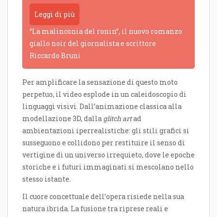
Leggi di più
“La malinconia del ronin”, il nuovo romanzo
giallo noir del giornalista e scrittore
Riccardo Bruni
Per amplificare la sensazione di questo moto
perpetuo, il video esplode in un caleidoscopio di
linguaggi visivi. Dall’animazione classica alla
modellazione 3D, dalla
glitch art
ad
ambientazioni iperrealistiche: gli stili grafici si
susseguono e collidono per restituire il senso di
vertigine di un universo irrequieto, dove le epoche
storiche e i futuri immaginati si mescolano nello
stesso istante.
Il cuore concettuale dell’opera risiede nella sua
natura ibrida. La fusione tra riprese reali e