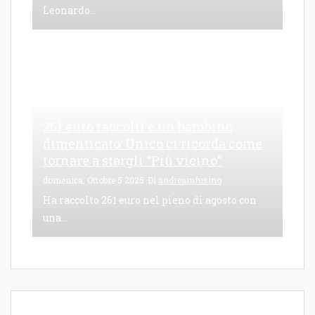
Leonardo...
261 euro raccolti e un bambino
dimenticato: Unico ci ricorda come
tornare a stargli “Più vicino”
domenica, Ottobre 5 2025
Di
andreainfusino
Ha raccolto 261 euro nel pieno di agosto con
una...