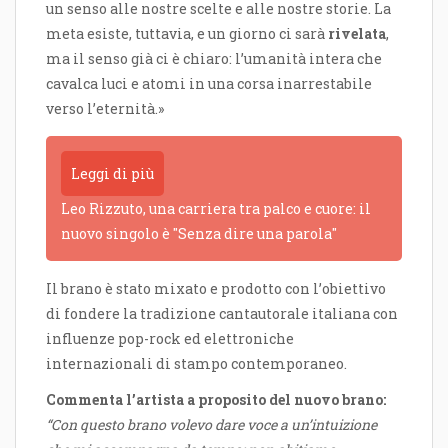
un senso alle nostre scelte e alle nostre storie. La
meta esiste, tuttavia, e un giorno ci sarà
rivelata
,
ma il senso già ci è chiaro: l’umanità intera che
cavalca luci e atomi in una corsa inarrestabile
verso l’eternità.»
Leggi di più
Leo Rizzuto, una carriera tra palco e cuore: il
nuovo singolo è "Senza dire una parola"
Il brano è stato mixato e prodotto con l’obiettivo
di fondere la tradizione cantautorale italiana con
influenze pop-rock ed elettroniche
internazionali di stampo contemporaneo.
Commenta l’artista a proposito del nuovo brano:
“Con questo brano volevo dare voce a un’intuizione