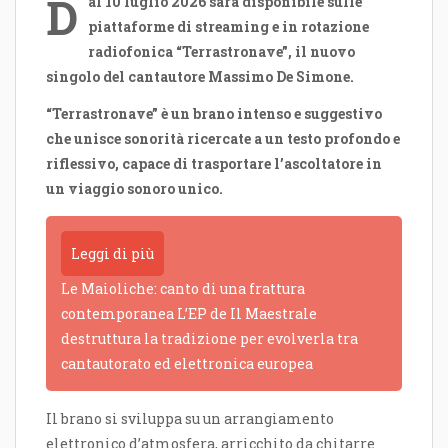
D
al 10 luglio 2026 sarà disponibile sulle
piattaforme di streaming e in rotazione
radiofonica “Terrastronave”, il nuovo
singolo del cantautore Massimo De Simone.
“Terrastronave” è un brano intenso e suggestivo
che unisce sonorità ricercate a un testo profondo e
riflessivo, capace di trasportare l’ascoltatore in
un viaggio sonoro unico.
Leggi di più
Le Maioliche: canto di una frattura
contemporanea L’EP de Il Maestrale
destruttura la tradizione per evolverla tra
cantautorato ed elettronica europea
Il brano si sviluppa su un arrangiamento
elettronico d’atmosfera, arricchito da chitarre