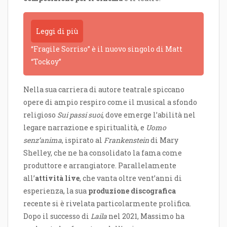
Leggi di più
“Fragile Sorriso” è il nuovo singolo di Matt
“Tockoy”
Nella sua carriera di autore teatrale spiccano
opere di ampio respiro come il musical a sfondo
religioso
Sui passi suoi
, dove emerge l’abilità nel
legare narrazione e spiritualità, e
Uomo
senz’anima
, ispirato al
Frankenstein
di Mary
Shelley, che ne ha consolidato la fama come
produttore e arrangiatore. Parallelamente
all’
attività live
, che vanta oltre vent’anni di
esperienza, la sua
produzione discografica
recente si è rivelata particolarmente prolifica.
Dopo il successo di
Laila
nel 2021, Massimo ha