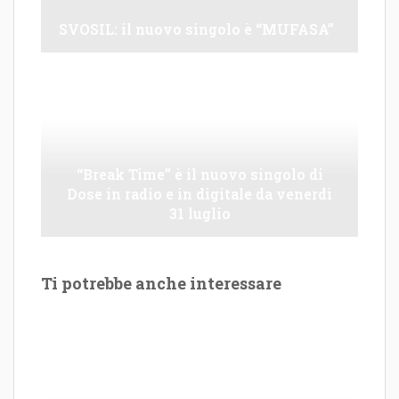
SVOSIL: il nuovo singolo è “MUFASA”
“Break Time” è il nuovo singolo di
Dose in radio e in digitale da venerdì
31 luglio
Ti potrebbe anche interessare
Le Maioliche: canto di una frattura