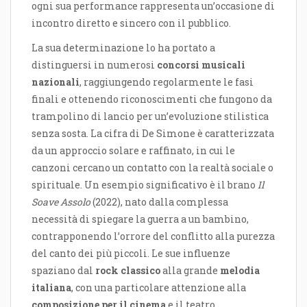
ogni sua performance rappresenta un’occasione di
incontro diretto e sincero con il pubblico.
La sua determinazione lo ha portato a
distinguersi in numerosi
concorsi musicali
nazionali
, raggiungendo regolarmente le fasi
finali e ottenendo riconoscimenti che fungono da
trampolino di lancio per un’evoluzione stilistica
senza sosta. La cifra di De Simone è caratterizzata
da un approccio solare e raffinato, in cui le
canzoni cercano un contatto con la realtà sociale o
spirituale. Un esempio significativo è il brano
Il
Soave Assolo
(2022), nato dalla complessa
necessità di spiegare la guerra a un bambino,
contrapponendo l’orrore del conflitto alla purezza
del canto dei più piccoli. Le sue influenze
spaziano dal
rock classico
alla grande
melodia
italiana
, con una particolare attenzione alla
composizione per il cinema
e il teatro.