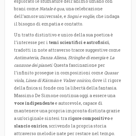
esplorato le sfumature dell’animo umano con
brani come
Natale è qua
, una celebrazione
dell’amore universale, e
Sogni e voglie
, che indaga
il bisogno di empatia e contatto.
Un tratto distintivo e unico della sua poetica è
l’interesse per i
temi scientifici e astrofisici
,
tradotti in note attraverso tracce suggestive come
Antimateria
,
Danza Aliena
,
Stringhe di energia
e
La
canzone dei pianeti
. Questa fascinazione per
l’infinito prosegue in composizioni come
Quasar
viola
,
Linea di Kármán
e
Valzer onirico
, dove il rigore
della fisica si fonde con la libertà della fantasia.
Massimo De Simone continua oggi a essere una
voce indipendente
e autorevole, capace di
mantenere una propria impronta distinta grazie
a un’originale sintesi tra
rigore compositivo
e
slancio onirico
, scrivendo la propria storia
attraverso melodie nate per restare nel tempo.