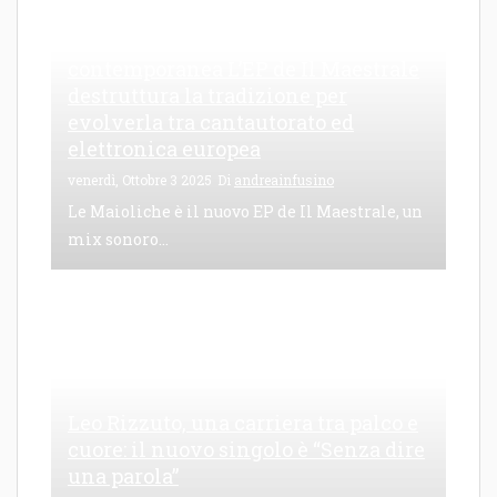
Le Maioliche: canto di una frattura
contemporanea L’EP de Il Maestrale
destruttura la tradizione per
evolverla tra cantautorato ed
elettronica europea
venerdì, Ottobre 3 2025
Di
andreainfusino
Le Maioliche è il nuovo EP de Il Maestrale, un
mix sonoro...
Leo Rizzuto, una carriera tra palco e
cuore: il nuovo singolo è “Senza dire
una parola”