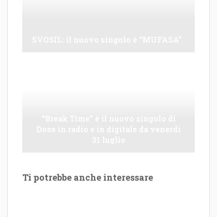
SVOSIL: il nuovo singolo è “MUFASA”
“Break Time” è il nuovo singolo di
Dose in radio e in digitale da venerdì
31 luglio
Ti potrebbe anche interessare