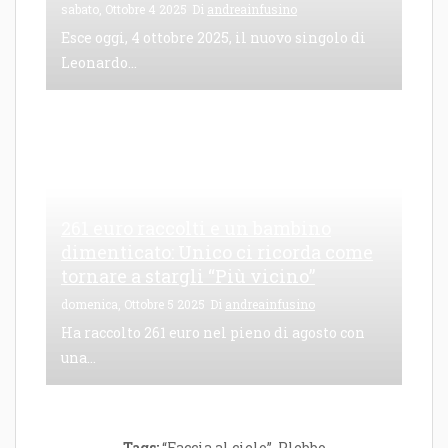
sabato, Ottobre 4 2025
Di
andreainfusino
Esce oggi, 4 ottobre 2025, il nuovo singolo di
Leonardo...
261 euro raccolti e un bambino
dimenticato: Unico ci ricorda come
tornare a stargli “Più vicino”
domenica, Ottobre 5 2025
Di
andreainfusino
Ha raccolto 261 euro nel pieno di agosto con
una...
Tags:
“Faccia al cielo”
,
Plebbo