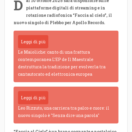
D
al 10 ottobre 2025 sarà disponibile sulle
piattaforme digitali di streaming e in
rotazione radiofonica “Faccia al cielo”, il
nuovo singolo di Plebbo per Apollo Records.
Leggi di più
Le Maioliche: canto di una frattura
contemporanea L’EP de Il Maestrale
destruttura la tradizione per evolverla tra
cantautorato ed elettronica europea
Leggi di più
Leo Rizzuto, una carriera tra palco e cuore: il
nuovo singolo è "Senza dire una parola"
“Faccia al Cielo” è un brano sognante e nostalgico