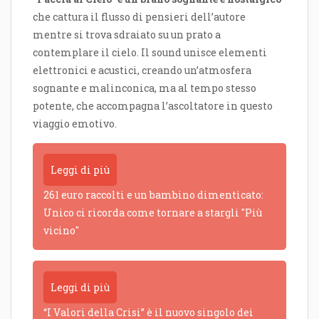
che cattura il flusso di pensieri dell’autore
mentre si trova sdraiato su un prato a
contemplare il cielo. Il sound unisce elementi
elettronici e acustici, creando un’atmosfera
sognante e malinconica, ma al tempo stesso
potente, che accompagna l’ascoltatore in questo
viaggio emotivo.
Leggi di più
261 euro raccolti e un bambino dimenticato:
Unico ci ricorda come tornare a stargli "Più
vicino"
Leggi di più
“I Valori della Crisi” è il nuovo singolo dei