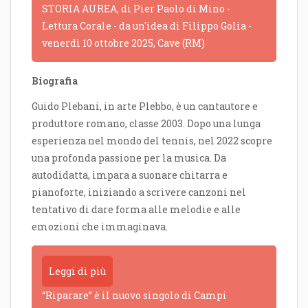
STORIA AUREA, di Pier Paolo di Mino -
Lettura Corale - da un'idea di Filippo Golia -
venerdì 10 ottobre 2025, Cave (RM)
Biografia
Guido Plebani, in arte Plebbo, è un cantautore e
produttore romano, classe 2003. Dopo una lunga
esperienza nel mondo del tennis, nel 2022 scopre
una profonda passione per la musica. Da
autodidatta, impara a suonare chitarra e
pianoforte, iniziando a scrivere canzoni nel
tentativo di dare forma alle melodie e alle
emozioni che immaginava.
Leggi di più
“Riparare” è il nuovo singolo di Campi