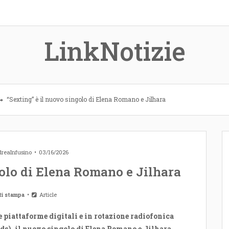
LinkNotizie
“Sexting” è il nuovo singolo di Elena Romano e Jilhara
reaInfusino
03/16/2026
golo di Elena Romano e Jilhara
ti stampa
Article
e piattaforme digitali e in rotazione radiofonica
), il nuovo singolo di Elena Romano e Jilhara.