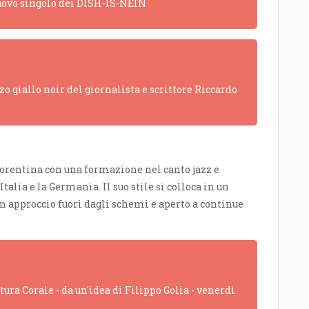
 nuovo singolo dei DISH-IS-NEIN
o giallo noir del giornalista e scrittore Riccardo
iorentina con una formazione nel canto jazz e
talia e la Germania. Il suo stile si colloca in un
un approccio fuori dagli schemi e aperto a continue
ra Corale - da un'idea di Filippo Golia - venerdì