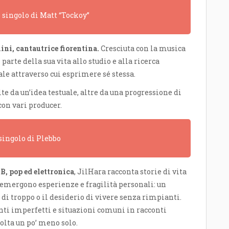
o singolo di Matt “Tockoy”
lini, cantautrice fiorentina.
Cresciuta con la musica
arte della sua vita allo studio e alla ricerca
le attraverso cui esprimere sé stessa.
te da un’idea testuale, altre da una progressione di
con vari producer.
 singolo di Plebbo
&B, pop ed elettronica
, JilHara racconta storie di vita
 emergono esperienze e fragilità personali: un
di troppo o il desiderio di vivere senza rimpianti.
nti imperfetti e situazioni comuni in racconti
colta un po’ meno solo.