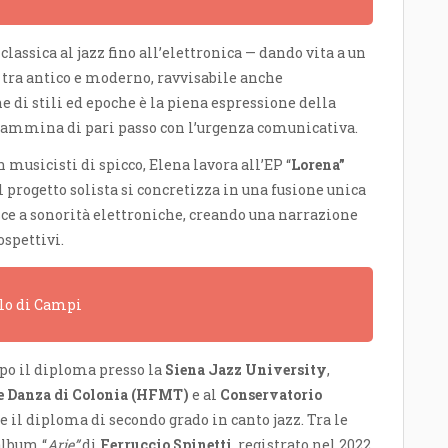
lassica al jazz fino all’elettronica — dando vita a un
 tra antico e moderno, ravvisabile anche
e di stili ed epoche è la piena espressione della
a cammina di pari passo con l’urgenza comunicativa.
n musicisti di spicco, Elena lavora all’EP “
Lorena”
 progetto solista si concretizza in una fusione unica
sce a sonorità elettroniche, creando una narrazione
ospettivi.
olo di Campi
opo il diploma presso la
Siena Jazz University
,
e Danza di Colonia (HFMT)
e al
Conservatorio
ne il diploma di secondo grado in canto jazz. Tra le
album “
Arie”
di
Ferruccio Spinetti
, registrato nel 2022