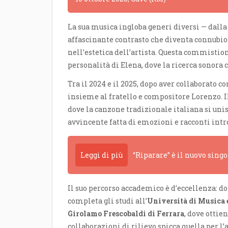
La sua musica ingloba generi diversi — dalla c
affascinante contrasto che diventa connubio
nell’estetica dell’artista. Questa commistion
personalità di Elena, dove la ricerca sonor
Tra il 2024 e il 2025, dopo aver collaborato co
insieme al fratello e compositore Lorenzo. Il
dove la canzone tradizionale italiana si uni
avvincente fatta di emozioni e racconti intr
Leggi di più
“Riparare” è il nuovo sing
Il suo percorso accademico è d’eccellenza: d
completa gli studi all’
Università di Musica 
Girolamo Frescobaldi di Ferrara
, dove ottie
collaborazioni di rilievo spicca quella per l’