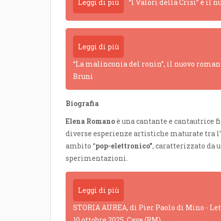
Leggi di più
“I Valori della Crisi” è il
Leggi di più
“La malinconia del ronin”, il nuovo romanz
Bruni
Biografia
Elena Romano
è una cantante e cantautrice f
diverse esperienze artistiche maturate tra l’I
ambito “
pop-elettronico”
, caratterizzato da 
sperimentazioni.
Leggi di più
STORIA AUREA, di Pier Paolo di Mino - Lettu
10 ottobre 2025, Cave (RM)