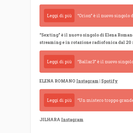
Leggi di più
“Orion” è il nuovo singolo
“Sexting” è il nuovo singolo di Elena Romano
streaming e in rotazione radiofonica dal 20
Leggi di più
“Ballar3” è il nuovo singol
ELENA ROMANO
Instagram
|
Spotify
Leggi di più
“Un mistero troppo grande
JILHARA
Instagram