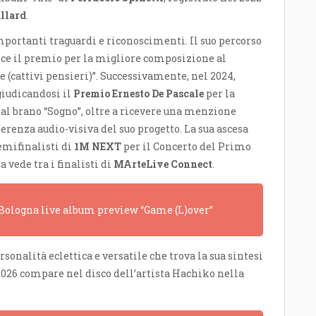
allard
.
ortanti traguardi e riconoscimenti. Il suo percorso
ince il premio per la migliore composizione al
le (cattivi pensieri)”. Successivamente, nel 2024,
iudicandosi il
Premio Ernesto De Pascale
per la
 al brano “Sogno”, oltre a ricevere una menzione
oerenza audio-visiva del suo progetto. La sua ascesa
semifinalisti di
1M NEXT
per il Concerto del Primo
a vede tra i finalisti di
MArteLive Connect
.
a Bologna live album preview “Game (L)over”
sonalità eclettica e versatile che trova la sua sintesi
 2026 compare nel disco dell’artista Hachiko nella