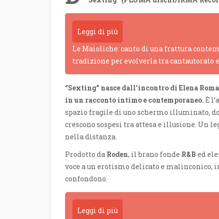
Leggi di più
Le Maioliche: canto di una frattura contem
tradizione per evolverla tra cantautorato 
“Sexting” nasce dall’incontro di Elena Roma
in un racconto intimo e contemporaneo.
È l’
spazio fragile di uno schermo illuminato, d
crescono sospesi tra attesa e illusione. Un 
nella distanza.
Prodotto da
Roden
, il brano fonde
R&B
ed ele
voce a un erotismo delicato e malinconico, i
confondono.
Leggi di più