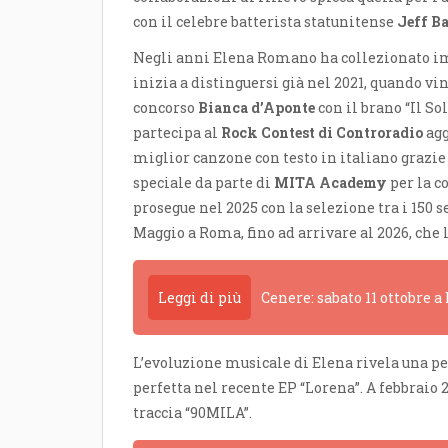
con il celebre batterista statunitense
Jeff B
Negli anni Elena Romano ha collezionato imp
inizia a distinguersi già nel 2021, quando v
concorso
Bianca d’Aponte
con il brano “Il So
partecipa al
Rock Contest di Controradio
agg
miglior canzone con testo in italiano grazie
speciale da parte di
MITA Academy
per la c
prosegue nel 2025 con la selezione tra i 150 
Maggio a Roma, fino ad arrivare al 2026, che l
Leggi di più
Cenere: sabato 11 ottobre 
L’evoluzione musicale di Elena rivela una per
perfetta nel recente EP “Lorena”. A febbraio
traccia “90MILA”.