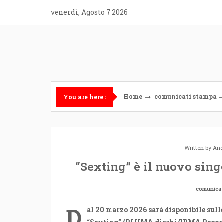
Skip
venerdì, Agosto 7 2026
to
content
Home
comunicati stampa
You are here :
Written by
And
“Sexting” è il nuovo sin
comunica
D
al 20 marzo 2026 sarà disponibile sull
“Sexting” (PLUMA dischi/IRMA Records