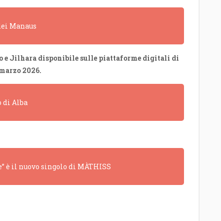
 dei Manaus
 e Jilhara disponibile sulle piattaforme digitali di
 marzo 2026.
o di Alba
” è il nuovo singolo di MÀTHISS