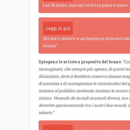
Leo Rizzuto, una carriera tra palco e cuore:
Leggi di più
261 euro raccolti e un bambino dimenticato
vicino"
Spiegano le artiste a proposito del brano:
“Co
immaginato, che sempre più spesso, di questi te
illuminato, dove il desiderio cresce e rimane sos
di amicizia e di conseguenza le vicissitudini del
insieme al pubblico mettendo insieme le nostre i
intimo. Venendo da mondi musicali diversi, ma con
divertite sperimentando tra i nostri due mondi, co
talento.”