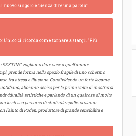
 il nuovo singolo è "Senza dire una parola"
: Unico ci ricorda come tornare a stargli "Più
n SEXTING vogliamo dare voce a quell’amore
mpi, prende forma nello spazio fragile di uno schermo
peso fra attesa e illusione. Condividendo un forte legame
 quotidiano, abbiamo deciso per la prima volta di mostrarci
ndividualità artistiche e parlando di un qualcosa di molto
 lo stesso percorso di studi alle spalle, ci siamo
n l’aiuto di Roden, produttore di grande sensibilità e