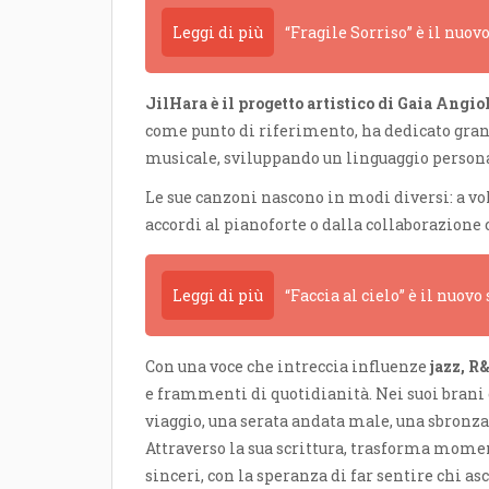
Leggi di più
“Fragile Sorriso” è il nuov
JilHara è il progetto artistico di Gaia Angio
come punto di riferimento, ha dedicato gran p
musicale, sviluppando un linguaggio persona
Le sue canzoni nascono in modi diversi: a vol
accordi al pianoforte o dalla collaborazione 
Leggi di più
“Faccia al cielo” è il nuovo
Con una voce che intreccia influenze
jazz, R
e frammenti di quotidianità. Nei suoi brani
viaggio, una serata andata male, una sbronza 
Attraverso la sua scrittura, trasforma mome
sinceri, con la speranza di far sentire chi as