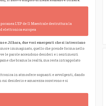
poranea L’EP de Il Maestrale destruttura la
ed elettronica europea
no e Jilhara, due voci emergenti che si intrecciano
amore immaginato, quello che prende forma nello
ove le parole accendono desideri e i sentimenti
legame che brama la realtà, ma resta intrappolato
ttronica in atmosfere sognanti e avvolgenti, dando
n cui desiderio e amarezza convivono e si