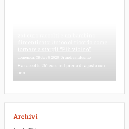
261 euro raccolti e un bambino
dimenticato: Unico ci ricorda come
tornare a stargli “Più vicino”
domenica, Ottobre 5 2025
Di
andreainfusino
Ha raccolto 261 euro nel pieno di agosto con
una...
Archivi