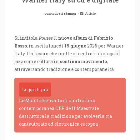
comunicati stampa
Article
Si intitola
Routes
il
nuovo album
di
Fabrizio
Bosso
, in uscita lunedì
15 giugno
2026 per Warner
Italy. Un lavoro che mette al centro il dialogo, il
jazz come cultura in
continuo movimento
,
attraversando tradizione e contemporaneità.
Leggi di più
Le Maioliche: canto di una frattura
contemporanea L’EP de Il Maestrale
destruttura la tradizione per evolverla tra
cantautorato ed elettronica europea