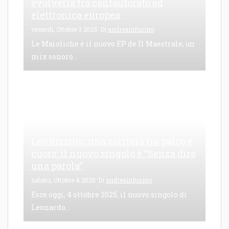
evolverla tra cantautorato ed
elettronica europea
venerdì, Ottobre 3 2025
Di
andreainfusino
Le Maioliche è il nuovo EP de Il Maestrale, un
mix sonoro...
Leo Rizzuto, una carriera tra palco e
cuore: il nuovo singolo è “Senza dire
una parola”
sabato, Ottobre 4 2025
Di
andreainfusino
Esce oggi, 4 ottobre 2025, il nuovo singolo di
Leonardo...