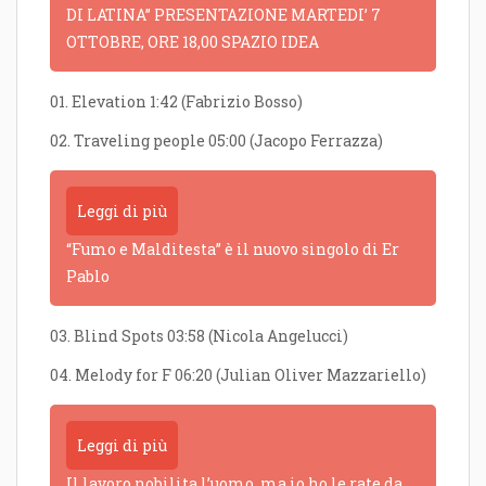
DI LATINA” PRESENTAZIONE MARTEDI’ 7
OTTOBRE, ORE 18,00 SPAZIO IDEA
01. Elevation 1:42 (Fabrizio Bosso)
02. Traveling people 05:00 (Jacopo Ferrazza)
Leggi di più
“Fumo e Malditesta” è il nuovo singolo di Er
Pablo
03. Blind Spots 03:58 (Nicola Angelucci)
04. Melody for F 06:20 (Julian Oliver Mazzariello)
Leggi di più
Il lavoro nobilita l’uomo, ma io ho le rate da