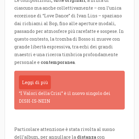
Le composizioni
, tutte originali
, a firma di
ciascuno ma anche collettivamente – con l’unica
eccezione di “Love Dance” di Ivan Lins – spaziano
dai richiami al Bop, fino alle aperture modali,
passando per atmosfere più rarefatte e sospese. In
questo contesto, la tromba di Bosso si muove con
grande libertà espressiva, tra echi dei grandi
maestri e una ricerca timbrica profondamente
personale e
contemporanea
.
Leggi di più
“I Valori della Crisi” è il nuovo singolo dei
DISH-IS-NEIN
Particolare attenzione è stata rivolta al suono
dell’album, per annullare la
distanza
con