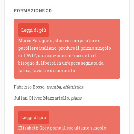
FORMAZIONE CD
Leggi di più
Marco Falagiani, storico compositore e
paroliere italiano, produce il primo singolo
di LAVU’, una canzone che racconta il
bisogno di libertà in un’epoca segnata da
fatica, lavoro e disumanità
Fabrizio Bosso,
tromba, effettistica
Julian Oliver Mazzariello,
piano
Leggi di più
Elisabeth Grey porta il suo ultimo singolo