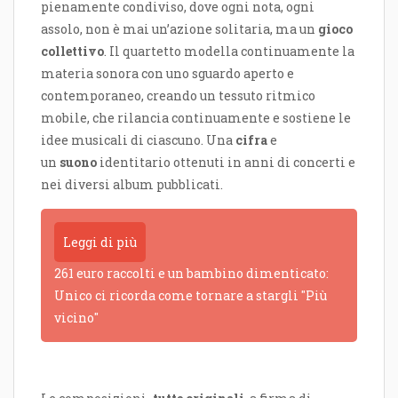
pienamente condiviso, dove ogni nota, ogni
assolo, non è mai un’azione solitaria, ma un
gioco
collettivo
. Il quartetto modella continuamente la
materia sonora con uno sguardo aperto e
contemporaneo, creando un tessuto ritmico
mobile, che rilancia continuamente e sostiene le
idee musicali di ciascuno. Una
cifra
e
un
suono
identitario
ottenuti in anni di concerti e
nei diversi album pubblicati.
Leggi di più
261 euro raccolti e un bambino dimenticato:
Unico ci ricorda come tornare a stargli "Più
vicino"