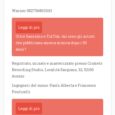
Warner 0827568013101
Leggi di più
Oltre Sanremo e TikTok: chi sono gli artisti
che pubblicano ancora musica dopo i 50
anni?
Registrato, mixato e masterizzato presso Cicaleto
Recording Studio, Località Sargiano, 32, 52100
Arezzo
Ingegneri del suono: Paolo Alberta e Francesco
Ponticelli
Leggi di più