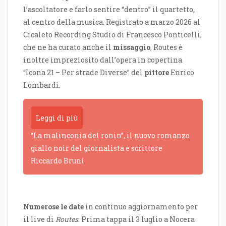
l’ascoltatore e farlo sentire “dentro” il quartetto,
al centro della musica. Registrato a marzo 2026 al
Cicaleto Recording Studio di Francesco Ponticelli,
che ne ha curato anche il
missaggio
, Routes è
inoltre impreziosito dall’opera in copertina
“Icona 21 – Per strade Diverse” del
pittore
Enrico
Lombardi.
Leggi di più
“La malinconia del ronin”, il nuovo romanzo
giallo noir del giornalista e scrittore
Riccardo Bruni
Numerose le date
in continuo aggiornamento per
il live di
Routes
. Prima tappa il 3 luglio a Nocera