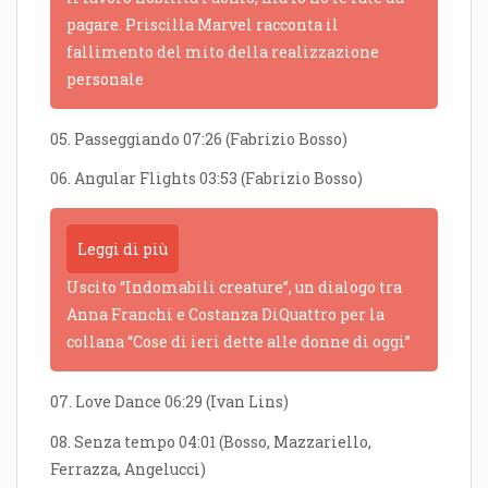
pagare. Priscilla Marvel racconta il
fallimento del mito della realizzazione
personale
05. Passeggiando 07:26 (Fabrizio Bosso)
06. Angular Flights 03:53 (Fabrizio Bosso)
Leggi di più
Uscito “Indomabili creature”, un dialogo tra
Anna Franchi e Costanza DiQuattro per la
collana “Cose di ieri dette alle donne di oggi”
07. Love Dance 06:29 (Ivan Lins)
08. Senza tempo 04:01 (Bosso, Mazzariello,
Ferrazza, Angelucci)