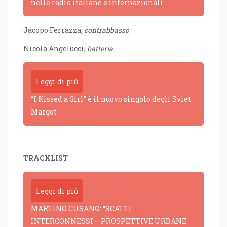
nelle radio italiane e internazionali
Jacopo Ferrazza,
contrabbasso
Nicola Angelucci,
batteria
Leggi di più
“I Kissed a Girl” è il nuovo singolo degli Sviet
Margot
TRACKLIST
Leggi di più
MARTINO CUSANO: “SCATTI
INTERCONNESSI – PROSPETTIVE URBANE