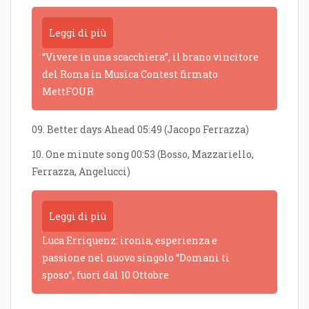
Leggi di più
“Vivere in una scacchiera”, il brano vincitore
del Roma in Musica Contest firmato
MettFOUR
09. Better days Ahead 05:49 (Jacopo Ferrazza)
10. One minute song 00:53 (Bosso, Mazzariello,
Ferrazza, Angelucci)
Leggi di più
Luca Erriquenz: ironia, esperienza e
passione nel nuovo singolo “Domani ti
sposo”, fuori dal 10 Ottobre