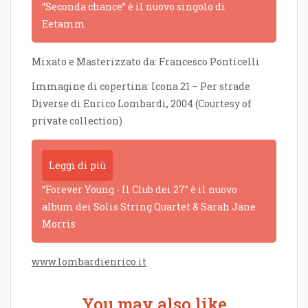
“Seconda chance” è il nuovo singolo di
Eetamm
Mixato e Masterizzato da: Francesco Ponticelli
Immagine di copertina: Icona 21 – Per strade
Diverse di Enrico Lombardi, 2004 (Courtesy of
private collection)
Leggi di più
“Forever Young - Il Club dei 27” è il nuovo
album dei Solis String Quartet & Sarah Jane
Morris
www.lombardienrico.it
You may also like