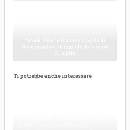
“Break Time” è il nuovo singolo di
Dose in radio e in digitale da venerdì
31 luglio
Ti potrebbe anche interessare
Le Maioliche: canto di una frattura
contemporanea L’EP de Il Maestrale
destruttura la tradizione per