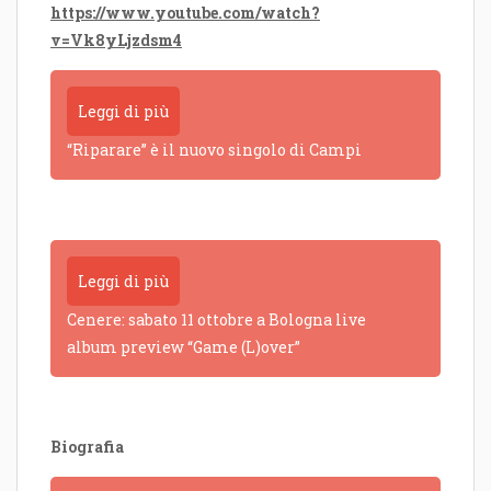
https://www.youtube.com/watch?
v=Vk8yLjzdsm4
Leggi di più
“Riparare” è il nuovo singolo di Campi
Leggi di più
Cenere: sabato 11 ottobre a Bologna live
album preview “Game (L)over”
Biografia