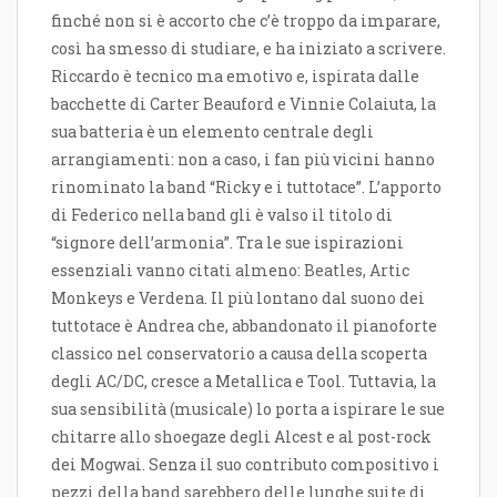
finché non si è accorto che c’è troppo da imparare,
così ha smesso di studiare, e ha iniziato a scrivere.
Riccardo è tecnico ma emotivo e, ispirata dalle
bacchette di Carter Beauford e Vinnie Colaiuta, la
sua batteria è un elemento centrale degli
arrangiamenti: non a caso, i fan più vicini hanno
rinominato la band “Ricky e i tuttotace”. L’apporto
di Federico nella band gli è valso il titolo di
“signore dell’armonia”. Tra le sue ispirazioni
essenziali vanno citati almeno: Beatles, Artic
Monkeys e Verdena. Il più lontano dal suono dei
tuttotace è Andrea che, abbandonato il pianoforte
classico nel conservatorio a causa della scoperta
degli AC/DC, cresce a Metallica e Tool. Tuttavia, la
sua sensibilità (musicale) lo porta a ispirare le sue
chitarre allo shoegaze degli Alcest e al post-rock
dei Mogwai. Senza il suo contributo compositivo i
pezzi della band sarebbero delle lunghe suite di