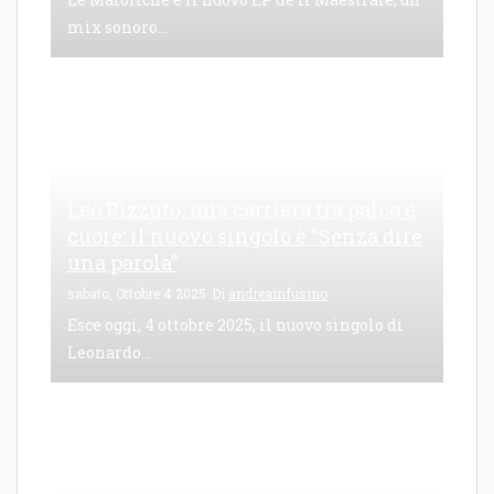
mix sonoro...
Leo Rizzuto, una carriera tra palco e
cuore: il nuovo singolo è “Senza dire
una parola”
sabato, Ottobre 4 2025
Di
andreainfusino
Esce oggi, 4 ottobre 2025, il nuovo singolo di
Leonardo...