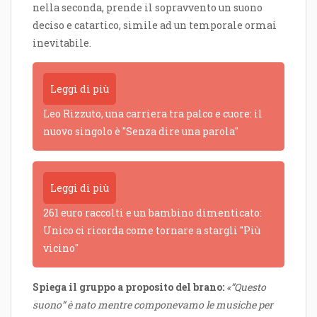
nella seconda, prende il sopravvento un suono
deciso e catartico, simile ad un temporale ormai
inevitabile.
Leggi di più
Leo Rizzuto, una carriera tra palco e cuore: il
nuovo singolo è "Senza dire una parola"
Leggi di più
261 euro raccolti e un bambino dimenticato:
Unico ci ricorda come tornare a stargli "Più
vicino"
Spiega il gruppo a proposito del brano:
«”Questo
suono” è nato mentre componevamo le musiche per