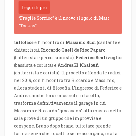
Leggi di più
“Fragile Sorriso” è il nuovo singolo di Matt
“Tockoy”
tuttotace
è l’incontro di
Massimo Rusi
(cantante e
chitarrista),
Riccardo Quell de Riso Paparo
(batterista e percussionista),
Federico Bentivoglio
(bassista e corista) e
Andrea El Khaloufi
(chitarrista e corista). Il progetto affonda le radici
nel 2019, con l’incontro tra Riccardo e Massimo,
allora studenti di filosofia. L’ingresso di Federico e
Andrea, anche loro conosciuti in facoltà,
trasforma definitivamente il garage in cui
Massimo e Riccardo “giocavano” alla musica nella
sala prove di un gruppo che improvvisa e
compone. Brano dopo brano, tuttotace prende
forma senza che i quattro se ne accorgano, ma la