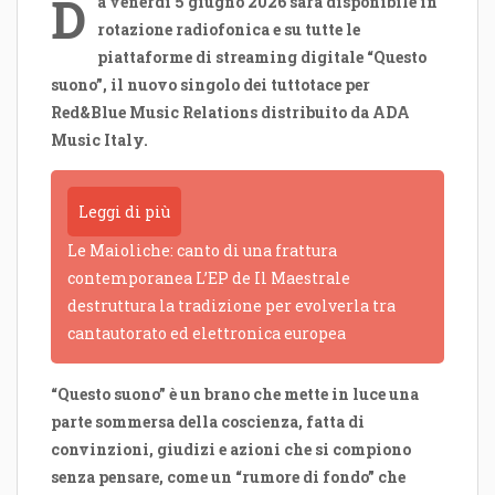
D
a venerdì 5 giugno 2026 sarà disponibile in
rotazione radiofonica e su tutte le
piattaforme di streaming digitale “Questo
suono”, il nuovo singolo dei tuttotace per
Red&Blue Music Relations distribuito da ADA
Music Italy.
Leggi di più
Le Maioliche: canto di una frattura
contemporanea L’EP de Il Maestrale
destruttura la tradizione per evolverla tra
cantautorato ed elettronica europea
“Questo suono” è un brano che mette in luce una
parte sommersa della coscienza, fatta di
convinzioni, giudizi e azioni che si compiono
senza pensare, come un “rumore di fondo” che