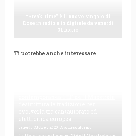
“Break Time” è il nuovo singolo di
Dose in radio e in digitale da venerdì
31 luglio
Ti potrebbe anche interessare
Le Maioliche: canto di una frattura
contemporanea L’EP de Il Maestrale
destruttura la tradizione per
evolverla tra cantautorato ed
elettronica europea
venerdì, Ottobre 3 2025
Di
andreainfusino
Le Maioliche è il nuovo EP de Il Maestrale, un