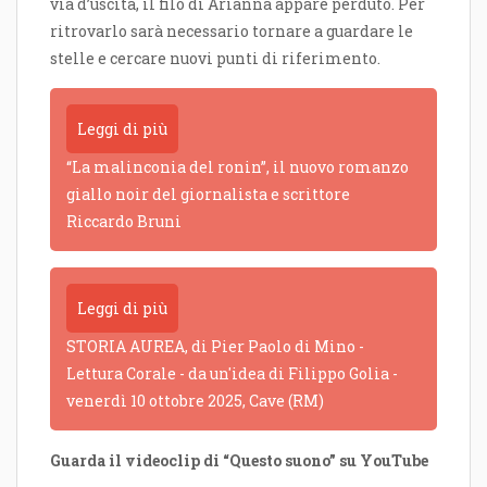
via d’uscita, il filo di Arianna appare perduto. Per
ritrovarlo sarà necessario tornare a guardare le
stelle e cercare nuovi punti di riferimento.
Leggi di più
“La malinconia del ronin”, il nuovo romanzo
giallo noir del giornalista e scrittore
Riccardo Bruni
Leggi di più
STORIA AUREA, di Pier Paolo di Mino -
Lettura Corale - da un'idea di Filippo Golia -
venerdì 10 ottobre 2025, Cave (RM)
Guarda il videoclip di “Questo suono” su YouTube