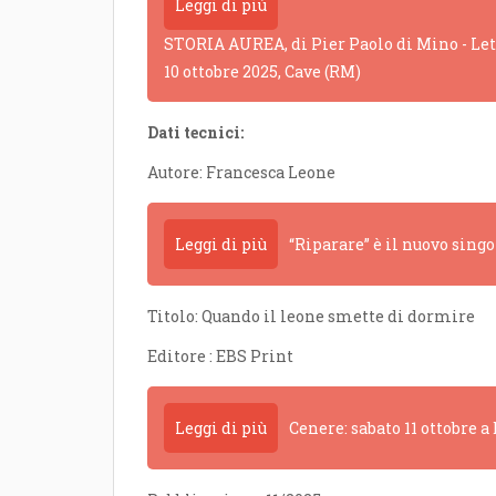
Leggi di più
STORIA AUREA, di Pier Paolo di Mino - Lettu
10 ottobre 2025, Cave (RM)
Dati tecnici:
Autore: Francesca Leone
Leggi di più
“Riparare” è il nuovo sing
Titolo: Quando il leone smette di dormire
Editore : EBS Print
Leggi di più
Cenere: sabato 11 ottobre 