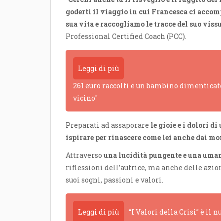
goderti il viaggio in cui Francesca ci acco
sua vita e raccogliamo le tracce del suo viss
Professional Certified Coach (PCC).
Leggi di più
261 euro raccolti e un bambino dimenticato
vicino"
Preparati ad assaporare
le gioie e i dolori d
ispirare per rinascere come lei anche dai mo
Attraverso
una lucidità pungente e una uman
riflessioni dell’autrice, ma anche delle azio
suoi sogni, passioni e valori.
Leggi di più
“I Valori della Crisi” è il