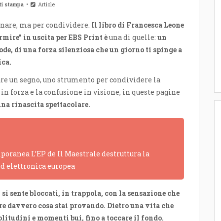
ti stampa
Article
gnare, ma per condividere.
Il libro di Francesca Leone
ormire” in uscita per EBS Print
è
una di quelle:
un
ode, di una forza silenziosa che un giorno ti spinge a
ica.
iare un segno, uno strumento per condividere la
 in forza e la confusione in visione, in queste pagine
una rinascita spettacolare.
poranea L’EP de Il Maestrale destruttura la
ed elettronica europea
si sente bloccati, in trappola, con la sensazione che
ire davvero cosa stai provando. Dietro una vita che
litudini e momenti bui, fino a toccare il fondo.