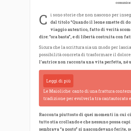
comunica
C
i sono storie che non nascono per inse
dal titolo “Quando il leone smette di d
viaggio autentico, fatto di verità scom
dire: “ora basta”, e di libertà costruita con fat
Sicura che la scrittura sia un modo per lasc
possibilità concreta di trasformare il dolore
l’autrice non racconta una vita perfetta, né 
Leggi di più
Le Maioliche: canto di una frattura contem
tradizione per evolverla tra cantautorato 
Racconta piuttosto di quei momenti in cui ci 
tutto stia crollando e che nessuno possa cap
sembrava “a posto” si nascondevano ferite, so