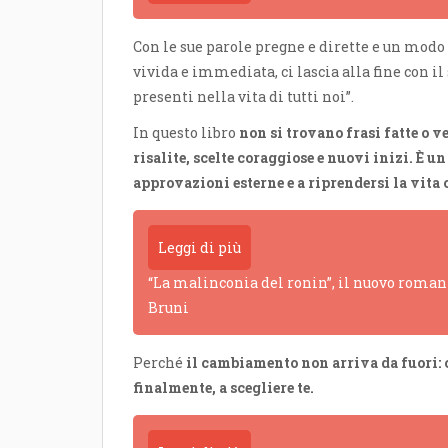
Con le sue parole pregne e dirette e un mod
vivida e immediata, ci lascia alla fine con il 
presenti nella vita di tutti noi”.
In questo libro
non si trovano frasi fatte o ve
risalite, scelte coraggiose e nuovi inizi. È u
approvazioni esterne e a riprendersi la vita 
Leggi di più
“La malinconia del ronin”, il nuovo romanz
Bruni
Perché
il cambiamento non arriva da fuori: 
finalmente, a scegliere te.