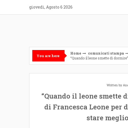
Skip
giovedì, Agosto 6 2026
to
content
Home
comunicati stampa
You are here
“Quando il leone smette di dormire”
:
Written by
And
“Quando il leone smette di
di Francesca Leone per d
stare meglio