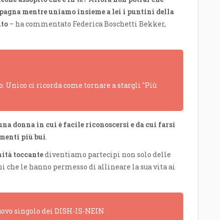
mpagna mentre uniamo insieme a lei i puntini della
uto
– ha commentato Federica Boschetti Bekker,
: Unico ci ricorda come tornare a stargli "Più
i una donna in cui è facile riconoscersi e da cui farsi
menti più bui
.
ità toccante
diventiamo partecipi non solo delle
ni che le hanno permesso di allineare la sua vita ai
 nuovo singolo dei DISH-IS-NEIN