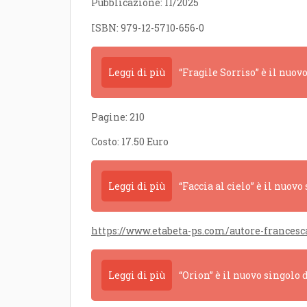
Pubblicazione: 11/2025
ISBN: 979-12-5710-656-0
Leggi di più
“Fragile Sorriso” è il nuov
Pagine: 210
Costo: 17.50 Euro
Leggi di più
“Faccia al cielo” è il nuovo
https://www.etabeta-ps.com/autore-frances
Leggi di più
“Orion” è il nuovo singolo