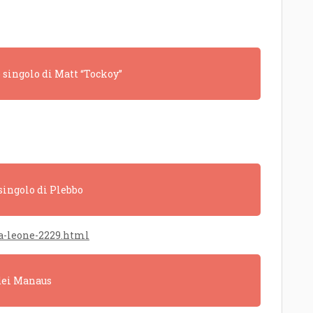
o singolo di Matt “Tockoy”
 singolo di Plebbo
ca-leone-2229.html
 dei Manaus