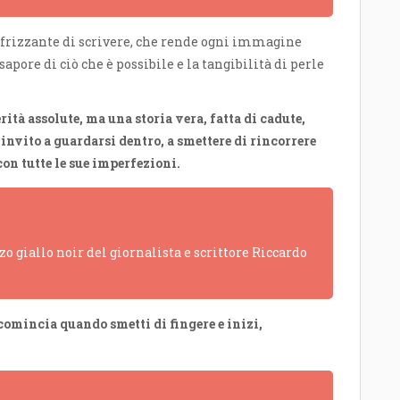
o frizzante di scrivere, che rende ogni immagine
sapore di ciò che è possibile e la tangibilità di perle
rità assolute, ma una storia vera, fatta di cadute,
n invito a guardarsi dentro, a smettere di rincorrere
con tutte le sue imperfezioni.
o giallo noir del giornalista e scrittore Riccardo
comincia quando smetti di fingere e inizi,