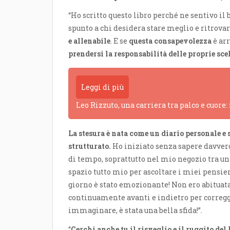
“Ho scritto questo libro perché ne sentivo il 
spunto a chi desidera stare meglio e ritrovar
e allenabile
. E se
questa consapevolezza
è ar
prendersi la responsabilità delle proprie sce
Leggi di più
Leo Rizzuto, una carriera tra palco e cuore:
La stesura è nata come un diario personale e 
strutturato.
Ho iniziato senza sapere davvero
di tempo, soprattutto nel mio negozio tra un 
spazio tutto mio per ascoltare i miei pensie
giorno è stato emozionante! Non ero abituata 
continuamente avanti e indietro per corregge
immaginare, è stata una bella sfida!”.
“
Cerchi anche tu il risveglio e il ruggito del