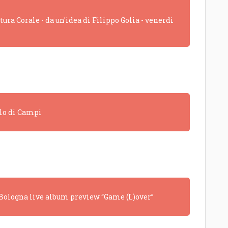
ra Corale - da un'idea di Filippo Golia - venerdì
olo di Campi
a Bologna live album preview “Game (L)over”