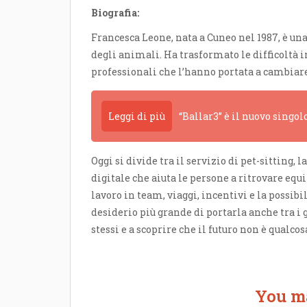
Biografia:
Francesca Leone, nata a Cuneo nel 1987, è un
degli animali. Ha trasformato le difficoltà i
professionali che l’hanno portata a cambiare
Leggi di più
“Ballar3” è il nuovo singol
Oggi si divide tra il servizio di pet-sitting,
digitale che aiuta le persone a ritrovare equ
lavoro in team, viaggi, incentivi e la possibi
desiderio più grande di portarla anche tra i g
stessi e a scoprire che il futuro non è qualco
You ma