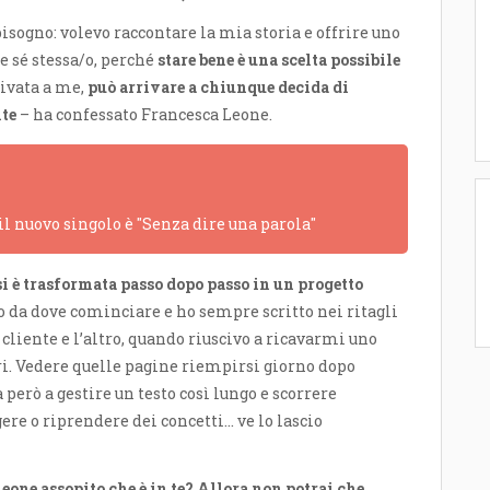
bisogno: volevo raccontare la mia storia e offrire uno
e sé stessa/o, perché
stare bene è una scelta possibile
rivata a me,
può arrivare a chiunque decida di
lte
– ha confessato Francesca Leone.
 il nuovo singolo è "Senza dire una parola"
si è trasformata passo dopo passo in un progetto
 da dove cominciare e ho sempre scritto nei ritagli
cliente e l’altro, quando riuscivo a ricavarmi uno
ri. Vedere quelle pagine riempirsi giorno dopo
però a gestire un testo così lungo e scorrere
re o riprendere dei concetti… ve lo lascio
 leone assopito che è in te? Allora non potrai che