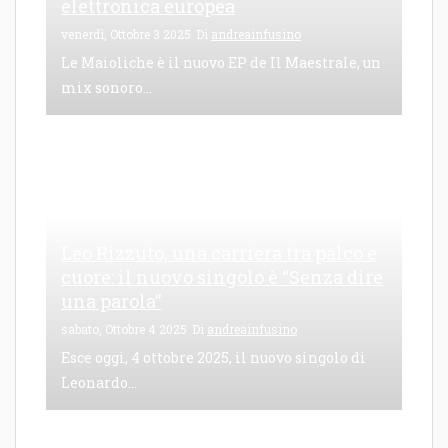
elettronica europea
venerdì, Ottobre 3 2025
Di
andreainfusino
Le Maioliche è il nuovo EP de Il Maestrale, un
mix sonoro...
Leo Rizzuto, una carriera tra palco e
cuore: il nuovo singolo è “Senza dire
una parola”
sabato, Ottobre 4 2025
Di
andreainfusino
Esce oggi, 4 ottobre 2025, il nuovo singolo di
Leonardo...