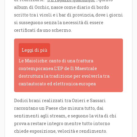
album di Occhic, nasce come diario di bordo
scritto tra i vicoli e i bar di provincia, dove i giorni
si susseguono senza la necessità di essere
certificati da uno schermo.
Leggi di più
Le Maioliche: canto di una frattura
contemporanea L’EP de Il Maestrale
destruttura la tradizione per evolverla tra
cantautorato ed elettronica europea
Dodici brani realizzati tra Ozieri e Sassari
raccontano un Paese che misura tutto, dai
sentimenti agli stream, e seguono la vita di chi
prova a restare integro mentre tutto intorno
chiede esposizione, velocità e rendimento.