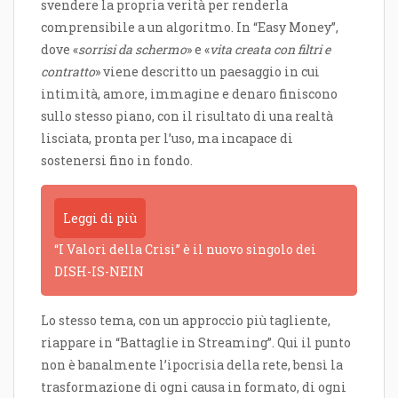
svendere la propria verità per renderla
comprensibile a un algoritmo. In “Easy Money”,
dove «
sorrisi da schermo
» e «
vita creata con filtri e
contratto
» viene descritto un paesaggio in cui
intimità, amore, immagine e denaro finiscono
sullo stesso piano, con il risultato di una realtà
lisciata, pronta per l’uso, ma incapace di
sostenersi fino in fondo.
Leggi di più
“I Valori della Crisi” è il nuovo singolo dei
DISH-IS-NEIN
Lo stesso tema, con un approccio più tagliente,
riappare in “Battaglie in Streaming”. Qui il punto
non è banalmente l’ipocrisia della rete, bensì la
trasformazione di ogni causa in formato, di ogni