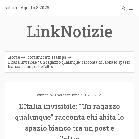
Skip
sabato, Agosto 8 2026
to
content
LinkNotizie
Home
comunicati stampa
L’Italia invisibile: “Un ragazzo qualunque” racconta chi abita lo spazio
bianco tra un post e l’altro
Written by
AndreaInfusino
07/06/2026
L’Italia invisibile: “Un ragazzo
qualunque” racconta chi abita lo
spazio bianco tra un post e
l’altro