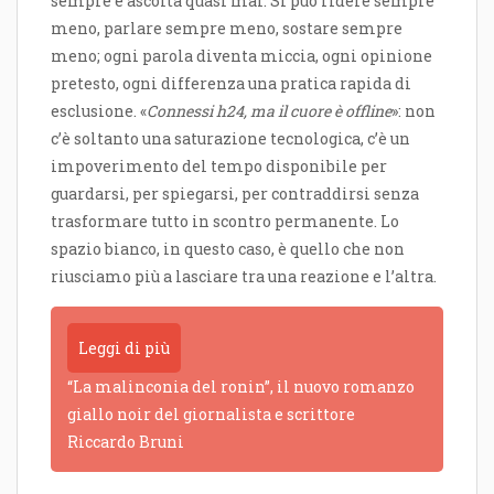
sempre e ascolta quasi mai. Si può ridere sempre
meno, parlare sempre meno, sostare sempre
meno; ogni parola diventa miccia, ogni opinione
pretesto, ogni differenza una pratica rapida di
esclusione. «
Connessi h24, ma il cuore è offline
»: non
c’è soltanto una saturazione tecnologica, c’è un
impoverimento del tempo disponibile per
guardarsi, per spiegarsi, per contraddirsi senza
trasformare tutto in scontro permanente. Lo
spazio bianco, in questo caso, è quello che non
riusciamo più a lasciare tra una reazione e l’altra.
Leggi di più
“La malinconia del ronin”, il nuovo romanzo
giallo noir del giornalista e scrittore
Riccardo Bruni