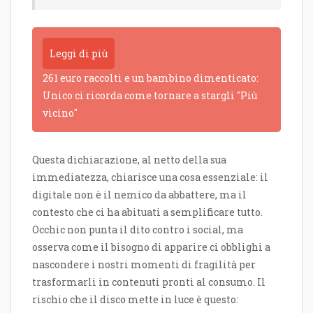
Leggi di più
261 euro raccolti e un bambino dimenticato:
Unico ci ricorda come tornare a stargli "Più
vicino"
Questa dichiarazione, al netto della sua
immediatezza, chiarisce una cosa essenziale: il
digitale non è il nemico da abbattere, ma il
contesto che ci ha abituati a semplificare tutto.
Occhic non punta il dito contro i social, ma
osserva come il bisogno di apparire ci obblighi a
nascondere i nostri momenti di fragilità per
trasformarli in contenuti pronti al consumo. Il
rischio che il disco mette in luce è questo: