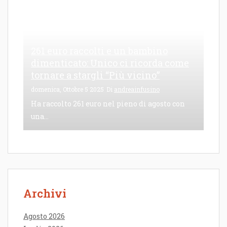
261 euro raccolti e un bambino
dimenticato: Unico ci ricorda come
tornare a stargli “Più vicino”
domenica, Ottobre 5 2025
Di
andreainfusino
Ha raccolto 261 euro nel pieno di agosto con
una...
Archivi
Agosto 2026