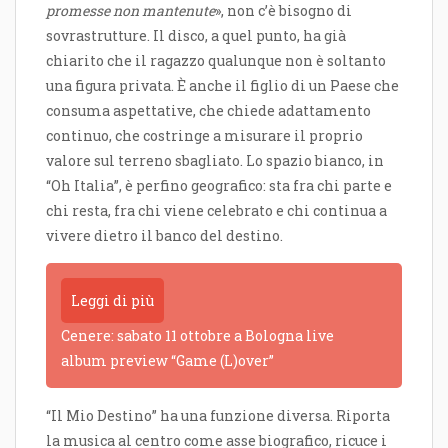
promesse non mantenute
», non c’è bisogno di
sovrastrutture. Il disco, a quel punto, ha già
chiarito che il ragazzo qualunque non è soltanto
una figura privata. È anche il figlio di un Paese che
consuma aspettative, che chiede adattamento
continuo, che costringe a misurare il proprio
valore sul terreno sbagliato. Lo spazio bianco, in
“Oh Italia”, è perfino geografico: sta fra chi parte e
chi resta, fra chi viene celebrato e chi continua a
vivere dietro il banco del destino.
Leggi di più
Cenere: sabato 11 ottobre a Bologna live
album preview “Game (L)over”
“Il Mio Destino” ha una funzione diversa. Riporta
la musica al centro come asse biografico, ricuce i