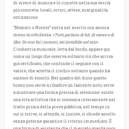
di vivere di musica e lo rimette nella sua verità
più concreta: locali, errori, attese, marginalità,
ostinazione.
“Numeri o Niente” entra nel merito con ancora
meno morbidezza. «
Tutti parlano di hit, di views e di
like. Se non fai i numeri, sei invisibile nel mic
».
L’industria musicale, letta dal bordo, appare qui
come un luogo che osserva soltanto ciò che arriva
già certificato, che confonde il segnale con il
valore, che accetta il rischio soltanto quando ha
smesso di esserlo. Nel quadro del disco questo
brano non serve a ribadire un lamento noto; serve
a mostrare una forma precisa di selezione: esiste
una vita artistica che si consuma interamente nel
tratto prima della prova pubblica, nel tempo in
cui si scrive, si attende, si insiste, si chiede ascolto
senza poterne garantire il ritorno immediato. È
una forma di esistenza che il mercato guarda poco