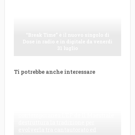
“Break Time” è il nuovo singolo di
Dose in radio e in digitale da venerdì
31 luglio
Ti potrebbe anche interessare
Le Maioliche: canto di una frattura
contemporanea L’EP de Il Maestrale
destruttura la tradizione per
evolverla tra cantautorato ed