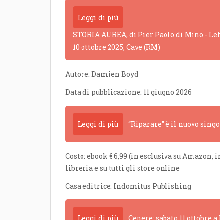
Leggi di più
STORIA AUREA, di Pier Paolo di Mino - Lettu
10 ottobre 2025, Cave (RM)
Autore: Damien Boyd
Data di pubblicazione: 11 giugno 2026
Leggi di più
“Riparare” è il nuovo sing
Costo: ebook € 6,99 (in esclusiva su Amazon, 
libreria e su tutti gli store online
Casa editrice: Indomitus Publishing
Leggi di più
Cenere: sabato 11 ottobre 