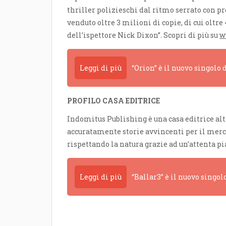
thriller polizieschi dal ritmo serrato con p
venduto oltre 3 milioni di copie, di cui oltre
dell’ispettore Nick Dixon”. Scopri di più su
w
Leggi di più
“Orion” è il nuovo singolo
PROFILO CASA EDITRICE
Indomitus Publishing è una casa editrice alt
accuratamente storie avvincenti per il mercat
rispettando la natura grazie ad un’attenta pi
Leggi di più
“Ballar3” è il nuovo singol