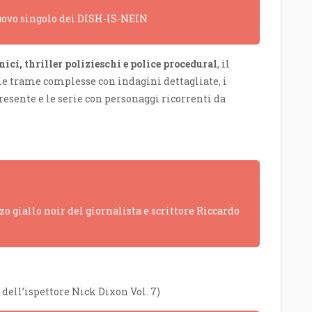
 nuovo singolo dei DISH-IS-NEIN
nici, thriller polizieschi e police procedural
, il
le trame complesse con indagini dettagliate, i
resente e le serie con personaggi ricorrenti da
o giallo noir del giornalista e scrittore Riccardo
dell’ispettore Nick Dixon Vol. 7)