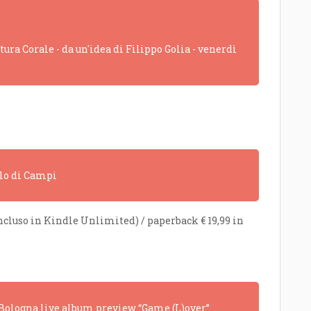
ra Corale - da un'idea di Filippo Golia - venerdì
olo di Campi
incluso in Kindle Unlimited) / paperback € 19,99 in
a Bologna live album preview “Game (L)over”