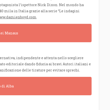
rotagonista l’ispettore Nick Dixon. Nel mondo ha
 40 mila in Italia grazie alla serie “Le indagini
ww.damienboyd.com
 dei Manaus
ernativa, indipendente e attenta nello scegliere
o editoriale dando fiducia ai bravi Autori italiani e
anificazione delle tirature per evitare sprechi.
o di Alba