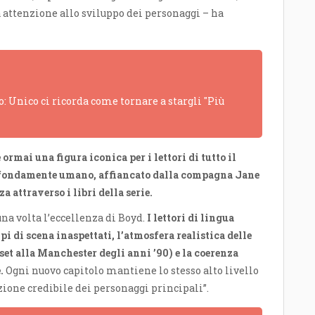
 attenzione allo sviluppo dei personaggi – ha
: Unico ci ricorda come tornare a stargli "Più
 ormai una figura iconica per i lettori di tutto il
rofondamente umano, affiancato dalla compagna Jane
 attraverso i libri della serie.
na volta l’eccellenza di Boyd.
I lettori di lingua
pi di scena inaspettati, l’atmosfera realistica delle
et alla Manchester degli anni ’90) e la coerenza
.
Ogni nuovo capitolo mantiene lo stesso alto livello
zione credibile dei personaggi principali”.