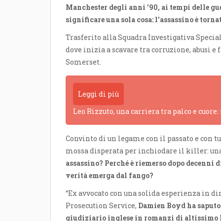
Manchester degli anni ’90, ai tempi delle gu
significare una sola cosa: l’assassino è torna
Trasferito alla Squadra Investigativa Specia
dove inizia a scavare tra corruzione, abusi e
Somerset.
Leggi di più
Leo Rizzuto, una carriera tra palco e cuore:
Convinto di un legame con il passato e con tu
mossa disperata per inchiodare il killer: un
assassino? Perché è riemerso dopo decenni di
verità emerga dal fango?
“Ex avvocato con una solida esperienza in di
Prosecution Service,
Damien Boyd ha saputo 
giudiziario inglese in romanzi di altissimo 