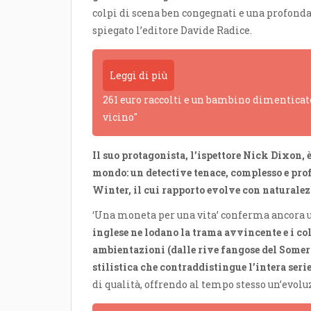
colpi di scena ben congegnati e una profonda
spiegato l’editore Davide Radice.
Leggi di più
261 euro raccolti e un bambino dimenticato
vicino"
Il suo protagonista, l’ispettore Nick Dixon, è
mondo: un detective tenace, complesso e p
Winter, il cui rapporto evolve con naturalezza
‘Una moneta per una vita’ conferma ancora u
inglese ne lodano la trama avvincente e i col
ambientazioni (dalle rive fangose del Somers
stilistica che contraddistingue l’intera serie
di qualità, offrendo al tempo stesso un’evolu