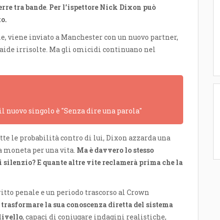
erre tra bande
.
Per l’ispettore Nick Dixon può
to.
le, viene inviato a Manchester con un nuovo partner,
 faide irrisolte. Ma gli omicidi continuano nel
 il nuovo singolo è "Senza dire una parola"
tte le probabilità contro di lui, Dixon azzarda una
a moneta per una vita.
Ma è davvero lo stesso
 silenzio? E quante altre vite reclamerà prima che la
ritto penale e un periodo trascorso al Crown
trasformare la sua conoscenza diretta del sistema
livello
, capaci di coniugare indagini realistiche,