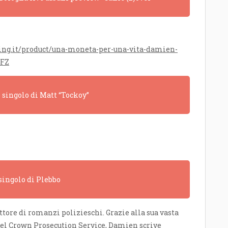
ing.it/product/una-moneta-per-una-vita-damien-
LFZ
o singolo di Matt “Tockoy”
 singolo di Plebbo
tore di romanzi polizieschi. Grazie alla sua vasta
 nel Crown Prosecution Service, Damien scrive