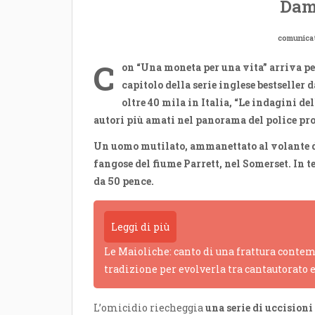
Dam
comunica
C
on “Una moneta per una vita” arriva pe
capitolo della serie inglese bestseller d
oltre 40 mila in Italia, “Le indagini d
autori più amati nel panorama del police pr
Un uomo mutilato, ammanettato al volante de
fangose del fiume Parrett, nel Somerset. In t
da 50 pence.
Leggi di più
Le Maioliche: canto di una frattura contem
tradizione per evolverla tra cantautorato 
L’omicidio riecheggia
una serie di uccisioni