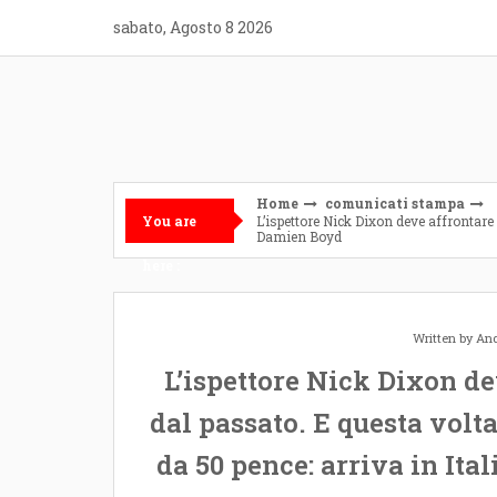
Skip
sabato, Agosto 8 2026
to
content
Home
comunicati stampa
You are
L’ispettore Nick Dixon deve affrontare 
Damien Boyd
here :
Written by
And
L’ispettore Nick Dixon de
dal passato. E questa volta
da 50 pence: arriva in Ita