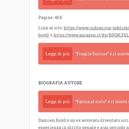
Pagine: 404
Link al sito:
https://www.indomitus-publish
boyd/
e
https://www.amazon.it/dp/B0G8LF6
Leggi di più
“Fragile Sorriso” è il nuov
BIOGRAFIA AUTORE
Leggi di più
“Faccia al cielo” è il nuovo
Damien Boyd è un ex avvocato diventato scrit
esperienza in diritto penale e a un periodo