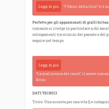
Leggi di più
“I Valori della Crisi” è il
Perfetto per gli appassionati di gialli britan
romanzo si rivolge in particolare a chi ama 
collegamenti tra crimini del passato e del p
seguire nel tempo.
Leggi di più
“La malinconia del ronin”, il nuovo romanz
Bruni
DATI TECNICI
Titolo: Una moneta per una vita (Le indagini 