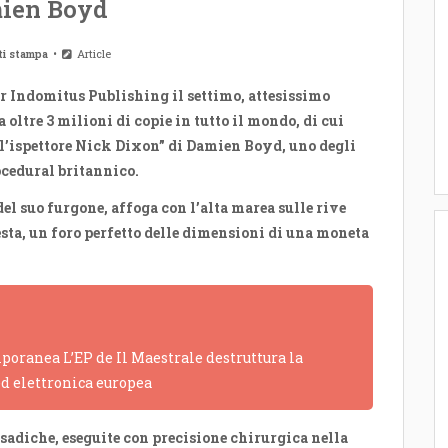
ien Boyd
ti stampa
Article
r Indomitus Publishing il settimo, attesissimo
a oltre 3 milioni di copie in tutto il mondo, di cui
ell’ispettore Nick Dixon” di Damien Boyd, uno degli
ocedural britannico.
l suo furgone, affoga con l’alta marea sulle rive
esta, un foro perfetto delle dimensioni di una moneta
poranea L’EP de Il Maestrale destruttura la
ed elettronica europea
 sadiche, eseguite con precisione chirurgica nella