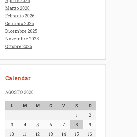
Aprile 2026
Marzo 2026
Febbraio 2026
Gennaio 2026
Dicembre 2025
Novembre 2025
Ottobre 2025
Calendar
AGOSTO 2026
L
M
M
G
V
S
D
1
2
3
4
5
6
7
8
9
10
11
12
13
14
15
16