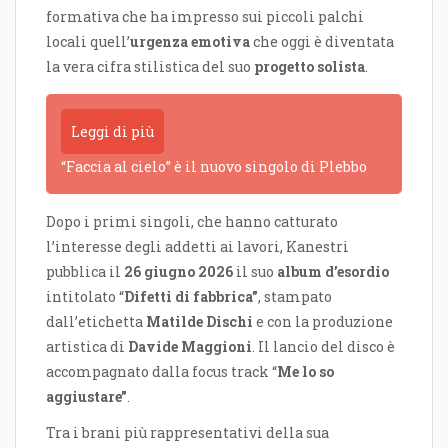
formativa che ha impresso sui piccoli palchi
locali quell’
urgenza emotiva
che oggi è diventata
la vera cifra stilistica del suo
progetto solista
.
Leggi di più
“Faccia al cielo” è il nuovo singolo di Plebbo
Dopo i primi singoli, che hanno catturato
l’interesse degli addetti ai lavori, Kanestri
pubblica il
26 giugno 2026
il suo
album d’esordio
intitolato “
Difetti di fabbrica”
, stampato
dall’etichetta
Matilde Dischi
e con la produzione
artistica di
Davide Maggioni
. Il lancio del disco è
accompagnato dalla focus track “
Me lo so
aggiustare”
.
Tra i brani più rappresentativi della sua