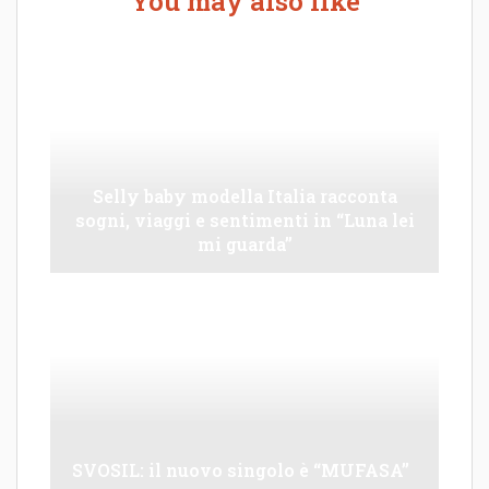
You may also like
Selly baby modella Italia racconta
sogni, viaggi e sentimenti in “Luna lei
mi guarda”
SVOSIL: il nuovo singolo è “MUFASA”