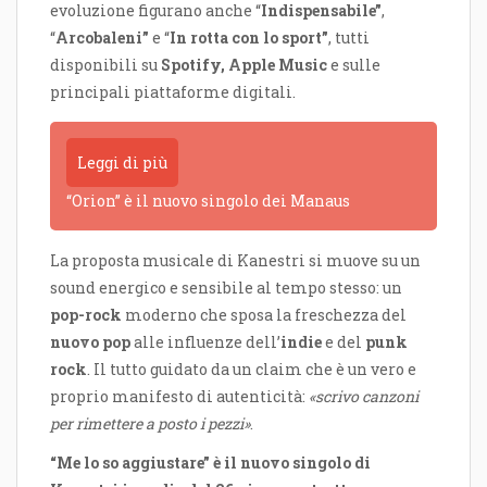
evoluzione figurano anche “
Indispensabile”
,
“
Arcobaleni”
e “
In rotta con lo sport”
, tutti
disponibili su
Spotify, Apple Music
e sulle
principali piattaforme digitali.
Leggi di più
“Orion” è il nuovo singolo dei Manaus
La proposta musicale di Kanestri si muove su un
sound energico e sensibile al tempo stesso: un
pop-rock
moderno che sposa la freschezza del
nuovo pop
alle influenze dell’
indie
e del
punk
rock
. Il tutto guidato da un claim che è un vero e
proprio manifesto di autenticità:
«scrivo canzoni
per rimettere a posto i pezzi»
.
“Me lo so aggiustare” è il nuovo singolo di