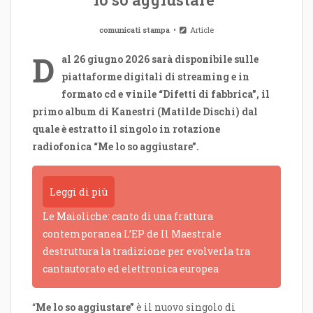
comunicati stampa
Article
D
al 26 giugno 2026 sarà disponibile sulle
piattaforme digitali di streaming e in
formato cd e vinile “Difetti di fabbrica”, il
primo album di Kanestri (Matilde Dischi) dal
quale è estratto il singolo in rotazione
radiofonica “Me lo so aggiustare”.
Leggi di più
Le Maioliche: canto di una frattura
contemporanea L’EP de Il Maestrale
destruttura la tradizione per evolverla tra
cantautorato ed elettronica europea
“
Me lo so aggiustare”
è il nuovo singolo di