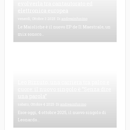
evolverla tra cantautorato ed
elettronica europea
venerdì, Ottobre 3 2025
Di
andreainfusino
Le Maioliche è il nuovo EP de Il Maestrale, un
mix sonoro...
Leo Rizzuto, una carriera tra palco e
cuore: il nuovo singolo è “Senza dire
una parola”
sabato, Ottobre 4 2025
Di
andreainfusino
Esce oggi, 4 ottobre 2025, il nuovo singolo di
Leonardo...