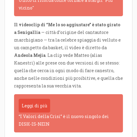
Unico ci ricorda come tornare a stargli "Più
vicino"
Il videoclip di “Me lo so aggiustare” è stato girato
a Senigallia
— città d’origine del cantautore
marchigiano — tra la celebre spiaggia di velluto e
un campetto da basket, il video è diretto da
Andeola Mejia
. La clip vede Matteo (alias
Kanestri) alle prese con due versioni di se stesso:
quella che cerca in ogni modo di fare canestro,
anche nelle condizioni più proibitive, e quella che
rappresenta la sua vecchia vita.
Leggi di più
“I Valori della Crisi” è il nuovo singolo dei
DISH-IS-NEIN