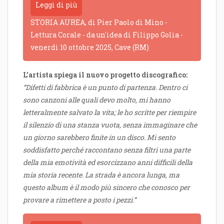
Leggi di più
STORIA AUREA, di Pier Paolo di Mino -
Lettura Corale - da un'idea di Filippo Golia -
venerdì 10 ottobre 2025, Cave (RM)
L’artista spiega il nuovo progetto discografico:
“Difetti di fabbrica è un punto di partenza. Dentro ci
sono canzoni alle quali devo molto, mi hanno
letteralmente salvato la vita; le ho scritte per riempire
il silenzio di una stanza vuota, senza immaginare che
un giorno sarebbero finite in un disco. Mi sento
soddisfatto perché raccontano senza filtri una parte
della mia emotività ed esorcizzano anni difficili della
mia storia recente. La strada è ancora lunga, ma
questo album è il modo più sincero che conosco per
provare a rimettere a posto i pezzi.”