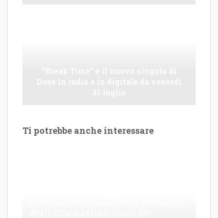
“Break Time” è il nuovo singolo di
Dose in radio e in digitale da venerdì
31 luglio
Ti potrebbe anche interessare
Le Maioliche: canto di una frattura
contemporanea L’EP de Il Maestrale
destruttura la tradizione per