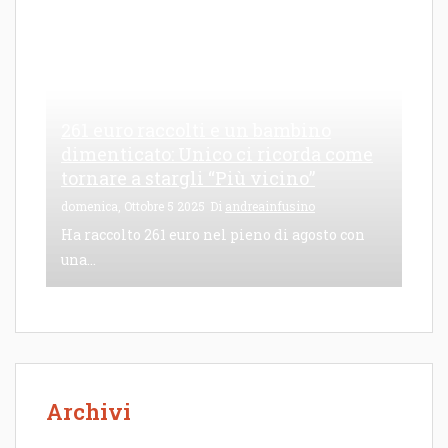
261 euro raccolti e un bambino
dimenticato: Unico ci ricorda come
tornare a stargli “Più vicino”
domenica, Ottobre 5 2025
Di
andreainfusino
Ha raccolto 261 euro nel pieno di agosto con
una...
Archivi