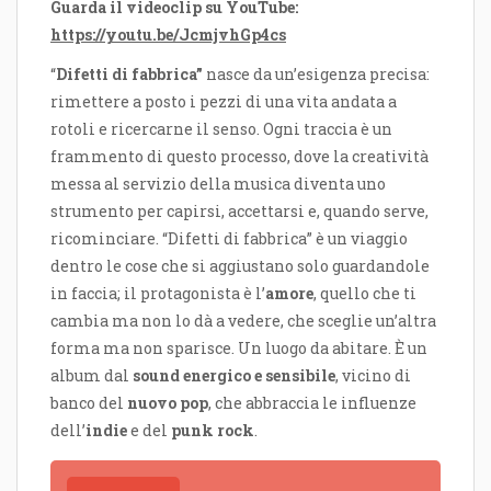
Guarda il videoclip su YouTube:
https://youtu.be/JcmjvhGp4cs
“
Difetti di fabbrica”
nasce da un’esigenza precisa:
rimettere a posto i pezzi di una vita andata a
rotoli e ricercarne il senso. Ogni traccia è un
frammento di questo processo, dove la creatività
messa al servizio della musica diventa uno
strumento per capirsi, accettarsi e, quando serve,
ricominciare. “Difetti di fabbrica” è un viaggio
dentro le cose che si aggiustano solo guardandole
in faccia; il protagonista è l’
amore
, quello che ti
cambia ma non lo dà a vedere, che sceglie un’altra
forma ma non sparisce. Un luogo da abitare. È un
album dal
sound energico e sensibile
, vicino di
banco del
nuovo pop
, che abbraccia le influenze
dell’
indie
e del
punk rock
.