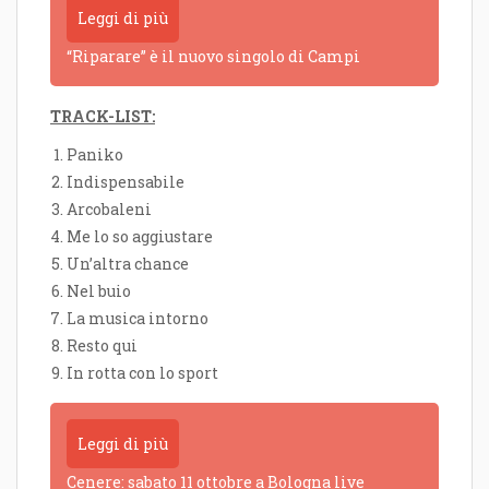
Leggi di più
“Riparare” è il nuovo singolo di Campi
TRACK-LIST:
Paniko
Indispensabile
Arcobaleni
Me lo so aggiustare
Un’altra chance
Nel buio
La musica intorno
Resto qui
In rotta con lo sport
Leggi di più
Cenere: sabato 11 ottobre a Bologna live