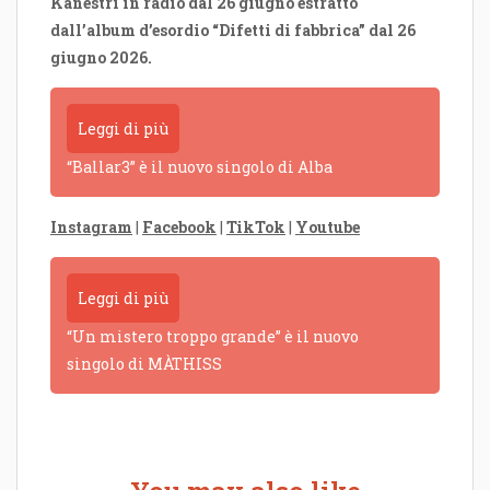
Kanestri in radio dal 26 giugno estratto
dall’album d’esordio “Difetti di fabbrica” dal 26
giugno 2026.
Leggi di più
“Ballar3” è il nuovo singolo di Alba
Instagram
|
Facebook
|
TikTok
|
Youtube
Leggi di più
“Un mistero troppo grande” è il nuovo
singolo di MÀTHISS