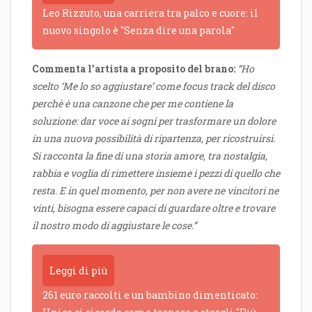
Leo Rizzuto, una carriera tra palco e cuore: il
nuovo singolo è "Senza dire una parola"
Commenta l’artista a proposito del brano:
“
Ho
scelto ‘Me lo so aggiustare’ come focus track del disco
perchè è una canzone che per me contiene la
soluzione: dar voce ai sogni per trasformare un dolore
in una nuova possibilità di ripartenza, per ricostruirsi.
Si racconta la fine di una storia amore, tra nostalgia,
rabbia e voglia di rimettere insieme i pezzi di quello che
resta. E in quel momento, per non avere ne vincitori ne
vinti, bisogna essere capaci di guardare oltre e trovare
il nostro modo di aggiustare le cose.”
Leggi di più
261 euro raccolti e un bambino dimenticato: