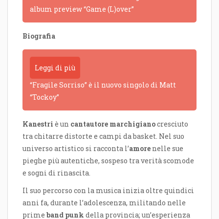
album preview “Game (L)over”
Biografia
Leggi di più
“Fragile Sorriso” è il nuovo singolo di Matt
“Tockoy”
Kanestri
è un
cantautore marchigiano
cresciuto
tra chitarre distorte e campi da basket. Nel suo
universo artistico si racconta l’
amore
nelle sue
pieghe più autentiche, sospeso tra verità scomode
e sogni di rinascita.
Il suo percorso con la musica inizia oltre quindici
anni fa, durante l’adolescenza, militando nelle
prime
band punk
della provincia; un’esperienza