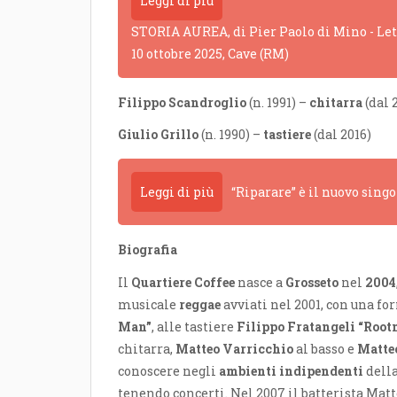
Leggi di più
STORIA AUREA, di Pier Paolo di Mino - Lettu
10 ottobre 2025, Cave (RM)
Filippo Scandroglio
(n. 1991) –
chitarra
(dal 
Giulio Grillo
(n. 1990) –
tastiere
(dal 2016)
Leggi di più
“Riparare” è il nuovo sing
Biografia
Il
Quartiere Coffee
nasce a
Grosseto
nel
2004
musicale
reggae
avviati nel 2001, con una 
Man”
, alle tastiere
Filippo Fratangeli “Roo
chitarra,
Matteo Varricchio
al basso e
Matte
conoscere negli
ambienti indipendenti
della
tenendo concerti. Nel 2007 il batterista Mat