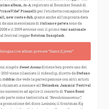
primo album,
In-A
, registrato al Boomker Sound di
PrinceVibe” Pisanelli
per l’etichetta romagnola One
ll, new roots e dub
, grazie anche all’impronta data
ati da una mescolanza di
italiano e patwa
sono da
 2008 e il 2009 avviene così il primo
tour nazionale
al festival reggae
Rototom Sunsplash
.
a Bologna live album preview “Game (L)over”
l cui singolo
Sweet Aroma
diviene ben presto uno dei
2010 viene rilasciato il videoclip, diretto da
Stefano
un
riddim
che vede la partecipazione con altri artisti
o chiamati a suonare all’
Heineken Jammin’ Festival
o successivo ad aprire il concerto di
Vasco Rossi
nde parte come tastierista al
“Revolutionaretour”
,
la promozione del disco
Latinista
; il frontman Kg