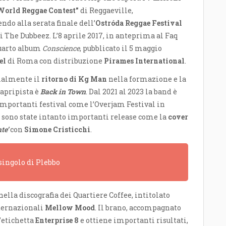
World Reggae Contest”
di Reggaeville,
ndo alla serata finale dell’
Ostróda Reggae Festival
si The Dubbeez. L’8 aprile 2017, in anteprima al Faq
quarto album
Conscience
, pubblicato il 5 maggio
el
di Roma con distribuzione
Pirames International
.
cialmente il
ritorno di Kg Man
nella formazione e la
 apripista è
Back in Town
. Dal 2021 al 2023 la band è
importanti festival come l’Overjam Festival in
Ci sono state intanto importanti release come la
cover
te’
con
Simone Cristicchi
.
 singolo di Plebbo
lla discografia dei Quartiere Coffee, intitolato
nternazionali
Mellow Mood
. Il brano, accompagnato
l’etichetta
Enterprise 8
e ottiene importanti risultati,