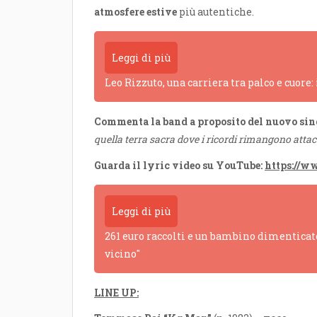
atmosfere estive
più autentiche.
Leggi di più
Leo Rizzuto, una carriera tra palco e cuore:
Commenta la band a proposito del nuovo sin
quella terra sacra dove i ricordi rimangono attacc
Guarda il lyric video su YouTube:
https://
Leggi di più
261 euro raccolti e un bambino dimenticato
vicino"
LINE UP: