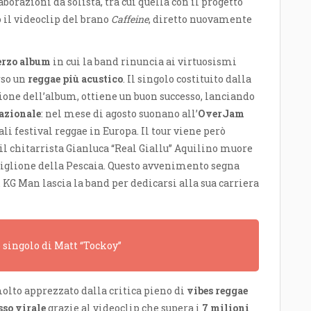
borazioni da solista, tra cui quella con il progetto
to il videoclip del brano
Caffeine
, diretto nuovamente
erzo album
in cui la band rinuncia ai virtuosismi
rso un
reggae più acustico
. Il singolo costituito dalla
zione dell’album, ottiene un buon successo, lanciando
azionale
: nel mese di agosto suonano all’
OverJam
li festival reggae in Europa. Il tour viene però
il chitarrista Gianluca “Real Giallu” Aquilino muore
tiglione della Pescaia. Questo avvenimento segna
. KG Man lascia la band per dedicarsi alla sua carriera
o singolo di Matt “Tockoy”
molto apprezzato dalla critica pieno di
vibes reggae
sso virale
grazie al videoclip che supera i
7 milioni