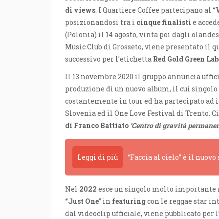
di views
. I Quartiere Coffee partecipano al
“
posizionandosi tra i
cinque finalisti
e accede
(Polonia) il 14 agosto, vinta poi dagli olande
Music Club di Grosseto, viene presentato il 
successivo per l’etichetta
Red Gold Green Lab
Il 13 novembre 2020 il gruppo annuncia uffi
produzione di un nuovo album, il cui singolo
costantemente in tour ed ha partecipato ad 
Slovenia ed il One Love Festival di Trento. 
di Franco Battiato
‘Centro di gravità permanen
Leggi di più
“Faccia al cielo” è il nuovo
Nel
2022
esce un singolo molto importante ne
“Just One”
in
featuring
con le reggae star i
dal videoclip ufficiale, viene pubblicato per 