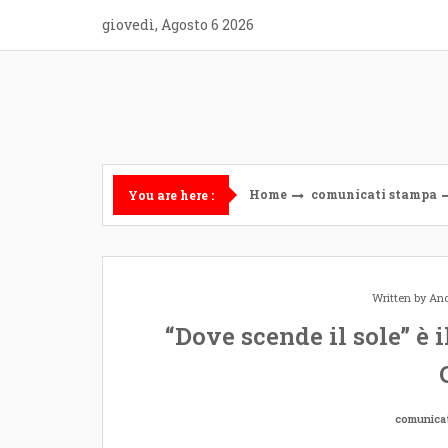
Skip
giovedì, Agosto 6 2026
to
content
Home
comunicati stampa
You are here :
Written by
And
“Dove scende il sole” è 
comunica