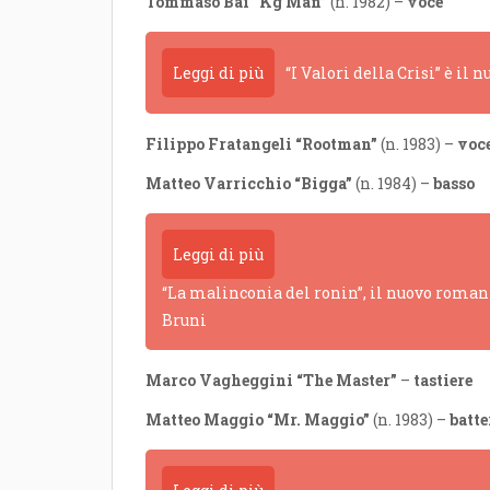
Tommaso Bai “Kg Man”
(n. 1982) –
voce
Leggi di più
“I Valori della Crisi” è il
Filippo Fratangeli “Rootman”
(n. 1983) –
voc
Matteo Varricchio “Bigga”
(n. 1984) –
basso
Leggi di più
“La malinconia del ronin”, il nuovo romanz
Bruni
Marco Vagheggini “The Master”
–
tastiere
Matteo Maggio “Mr. Maggio”
(n. 1983) –
batte