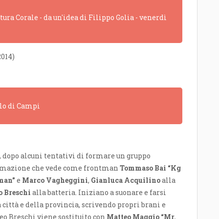
ra Corale - da un'idea di Filippo Golia - venerdì
2014)
olo di Campi
, dopo alcuni tentativi di formare un gruppo
formazione che vede come frontman
Tommaso Bai “Kg
tman”
e
Marco Vagheggini
,
Gianluca Acquilino
alla
o Breschi
alla batteria. Iniziano a suonare e farsi
 città e della provincia, scrivendo propri brani e
teo Breschi viene sostituito con
Matteo Maggio “Mr.