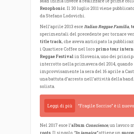
Man inizia invece a realizzare le prime colla
Rezophonic
. Il 30 luglio 2011 viene pubblica
da Stefano Lodovichi.
Nell’aprile 2013 esce
Italian Reggae Familia
,
t
sperimentali del precedente per tornare ve
title track
, che aveva anticipato la pubblica
i Quartiere Coffee nel loro
primo tour intern
Reggae Festival
in Slovenia, uno dei principa
interrotto nella primavera del 2014, quando 
improvvisamente la sera del 16 aprile a Cas
una battuta d’arresto nell’attività della band
solista.
Leggi di più
“Fragile Sorriso” è il nuov
Nel 2017 esce l’
album
Conscience
, un lavoro 
roots
. Il singolo
“In jamaica”
ottiene un
succe