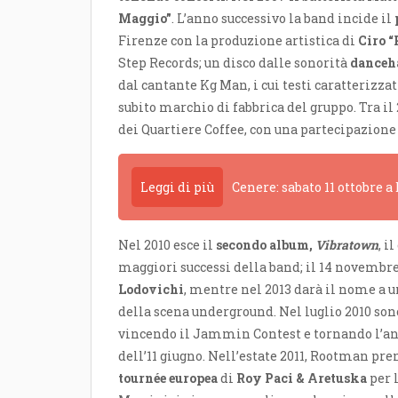
Maggio”
. L’anno successivo la band incide il
Firenze con la produzione artistica di
Ciro “
Step Records; un disco dalle sonorità
danceha
dal cantante Kg Man, i cui testi caratterizz
subito marchio di fabbrica del gruppo. Tra il
dei Quartiere Coffee, con una partecipazione 
Leggi di più
Cenere: sabato 11 ottobre 
Nel 2010 esce il
secondo album,
Vibratown
, i
maggiori successi della band; il 14 novembre 
Lodovichi
, mentre nel 2013 darà il nome a 
della scena underground. Nel luglio 2010 son
vincendo il Jammin Contest e tornando l’ann
dell’11 giugno. Nell’estate 2011, Rootman pre
tournée europea
di
Roy Paci & Aretuska
per 