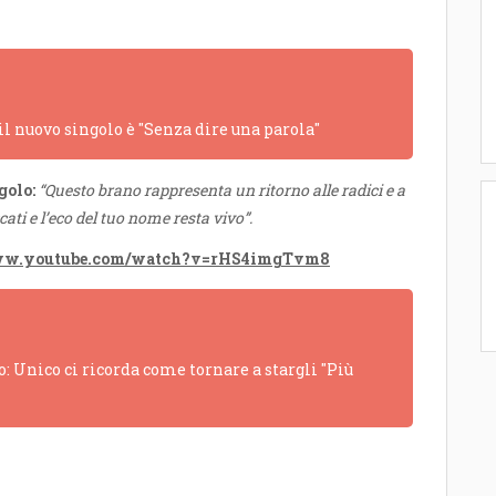
 il nuovo singolo è "Senza dire una parola"
golo:
“Questo brano rappresenta un ritorno alle radici e a
ati e l’eco del tuo nome resta vivo”.
www.youtube.com/watch?v=rHS4imgTvm8
: Unico ci ricorda come tornare a stargli "Più