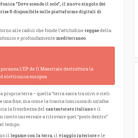
ofonica “Dove scende il sole”, il nuovo singolo dei
rise 8
disponibile sulle piattaforme digitali di
torno alle radici che fonde l’attitudine
reggae
della
iofonico e profondamente
mediterraneo
.
poranea L’EP de Il Maestrale destruttura la
ed elettronica europea
 propria terra – quella “terra sacra tra ulivi e cieli
 una fine, ma come la traccia luminosa di un’alba
cia la freschezza del
cantautorato italiano
e il
 un invito universale a ritrovare quel “posto dentro”
del tempo.
no il
legame con la terra
, il
viaggio interiore
e le