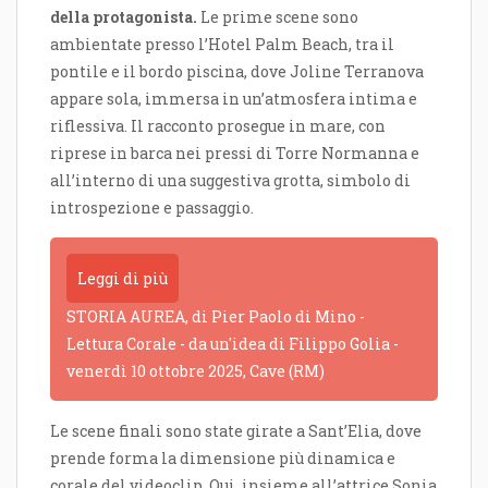
della protagonista.
Le prime scene sono
ambientate presso l’Hotel Palm Beach, tra il
pontile e il bordo piscina, dove Joline Terranova
appare sola, immersa in un’atmosfera intima e
riflessiva. Il racconto prosegue in mare, con
riprese in barca nei pressi di Torre Normanna e
all’interno di una suggestiva grotta, simbolo di
introspezione e passaggio.
Leggi di più
STORIA AUREA, di Pier Paolo di Mino -
Lettura Corale - da un'idea di Filippo Golia -
venerdì 10 ottobre 2025, Cave (RM)
Le scene finali sono state girate a Sant’Elia, dove
prende forma la dimensione più dinamica e
corale del videoclip. Qui, insieme all’attrice Sonia