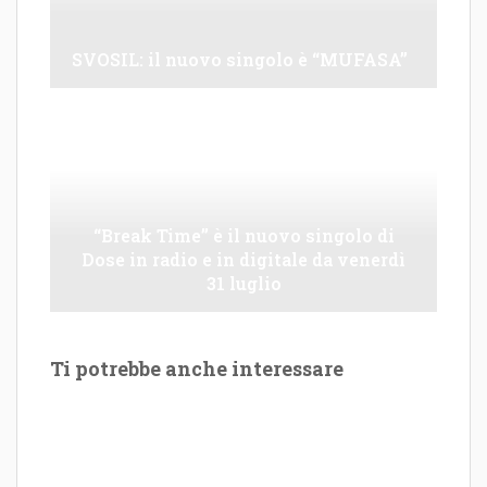
SVOSIL: il nuovo singolo è “MUFASA”
“Break Time” è il nuovo singolo di
Dose in radio e in digitale da venerdì
31 luglio
Ti potrebbe anche interessare