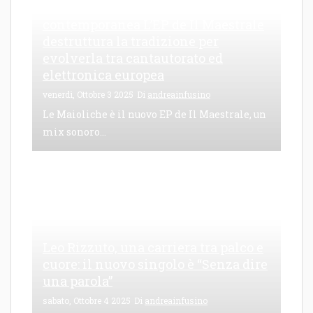
Le Maioliche: canto di una frattura
contemporanea L’EP de Il Maestrale
destruttura la tradizione per
evolverla tra cantautorato ed
elettronica europea
venerdì, Ottobre 3 2025
Di
andreainfusino
Le Maioliche è il nuovo EP de Il Maestrale, un
mix sonoro...
Leo Rizzuto, una carriera tra palco e
cuore: il nuovo singolo è “Senza dire
una parola”
sabato, Ottobre 4 2025
Di
andreainfusino