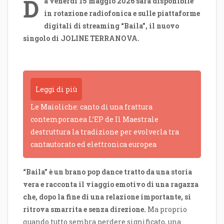
D
a venerdì 15 maggio 2026 sarà disponibile
in rotazione radiofonica e sulle piattaforme
digitali di streaming “Baila”, il nuovo
singolo di JOLINE TERRANOVA.
Leggi di più
Le Maioliche: canto di una frattura
contemporanea L’EP de Il Maestrale
destruttura la tradizione per evolverla tra
cantautorato ed elettronica europea
“Baila” è un brano pop dance tratto da una storia
vera e racconta il viaggio emotivo di una ragazza
che, dopo la fine di una relazione importante, si
ritrova smarrita e senza direzione.
Ma proprio
quando tutto sembra perdere significato, una