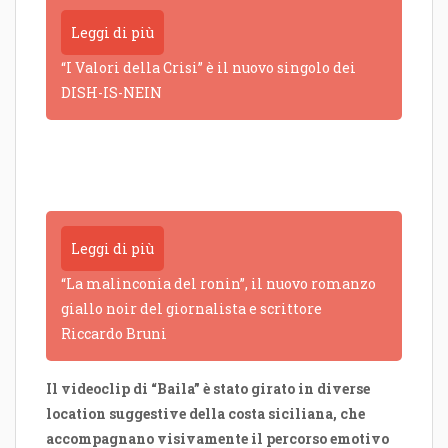
Leggi di più
“I Valori della Crisi” è il nuovo singolo dei
DISH-IS-NEIN
Leggi di più
“La malinconia del ronin”, il nuovo romanzo
giallo noir del giornalista e scrittore
Riccardo Bruni
Il videoclip di “Baila” è stato girato in diverse
location suggestive della costa siciliana, che
accompagnano visivamente il percorso emotivo