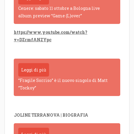
Cenere: sabato 11 ottobre a Bologna live
album preview “Game (L)over”
https://www.youtube.com/watch?
v=DZrmfANZYpc
Leggi di più
“Fragile Sorriso” è il nuovo singolo di Matt
“Tockoy”
JOLINE TERRANOVA | BIOGRAFIA