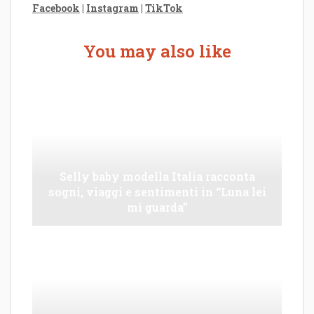
Facebook
|
Instagram
|
TikTok
You may also like
Selly baby modella Italia racconta
sogni, viaggi e sentimenti in “Luna lei
mi guarda”