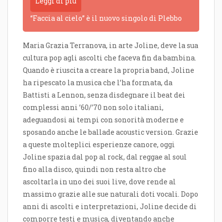
Leggi di più
“Faccia al cielo” è il nuovo singolo di Plebbo
Maria Grazia Terranova, in arte Joline, deve la sua
cultura pop agli ascolti che faceva fin da bambina.
Quando è riuscita a creare la propria band, Joline
ha ripescato la musica che l’ha formata, da
Battisti a Lennon, senza disdegnare il beat dei
complessi anni ’60/’70 non solo italiani,
adeguandosi ai tempi con sonorità moderne e
sposando anche le ballade acoustic version. Grazie
a queste molteplici esperienze canore, oggi
Joline spazia dal pop al rock, dal reggae al soul
fino alla disco, quindi non resta altro che
ascoltarla in uno dei suoi live, dove rende al
massimo grazie alle sue naturali doti vocali. Dopo
anni di ascolti e interpretazioni, Joline decide di
comporre testi e musica, diventando anche