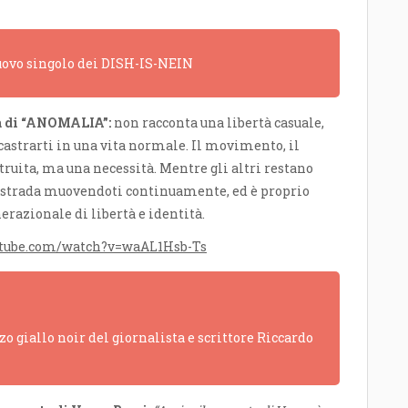
 nuovo singolo dei DISH-IS-NEIN
va di “ANOMALIA”:
non racconta una libertà casuale,
incastrarti in una vita normale. Il movimento, il
truita, ma una necessità. Mentre gli altri restano
tua strada muovendoti continuamente, ed è proprio
erazionale di libertà e identità.
utube.com/watch?v=waAL1Hsb-Ts
o giallo noir del giornalista e scrittore Riccardo