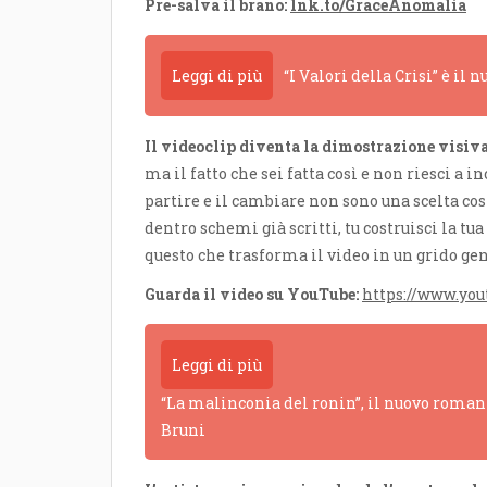
Pre-salva il brano:
lnk.to/GraceAnomalia
Leggi di più
“I Valori della Crisi” è il
Il videoclip diventa la dimostrazione visi
ma il fatto che sei fatta così e non riesci a 
partire e il cambiare non sono una scelta cos
dentro schemi già scritti, tu costruisci la 
questo che trasforma il video in un grido gen
Guarda il video su YouTube:
https://www.yo
Leggi di più
“La malinconia del ronin”, il nuovo romanz
Bruni