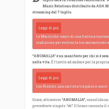
Music Relations distribuito da ADA Mus
streaming dal 7 luglio.
Leggi di più
Le Maioliche: canto di una frattura contem
tradizione per evolverla tra cantautorato 
“ANOMALIA” è un manifesto per chi si è semp
nella vita.
È l’invito ad andare per la propria
Leggi di più
Leo Rizzuto, una carriera tra palco e cuore:
Grace, attraverso
“ANOMALIA”
, consolida un
precedente singolo
“46”
. Il brano racconta il 