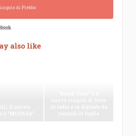
 singolo di Plebbo
ebook
y also like
“Break Time” è il
nuovo singolo di Dose
IL: il nuovo
in radio e in digitale da
lo è “MUFASA”
venerdì 31 luglio