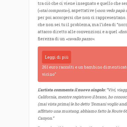
tra ciò che ci viene insegnato e quello che s
(
«stai composta»
), aspettative (
«non vedo papà 
per poi accorgersi che non ci rappresentano.
che non sei tu il problema, ma l’idea di “nor
attacco diretto alle convenzioni e a quel
«fin
fierezza di un
«cavallo pazzo»
.
Leggi di più
261 euro raccolti e un bambino dimenticato
vicino"
L’artista commenta il nuovo singolo:
“Vivi, viagg
California, mentre registravo il brano, ho conosci
(mai vista prima) le ho detto ‘Domani voglio anda
affittato una mustang, abbiamo fatto la Route 66
Canyon.”