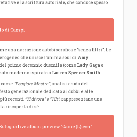
etative e la scrittura autoriale, che conduce spesso
olo di Campi
me una narrazione autobiografica e “senza filtri”. Le
terogeneo che unisce l’anima soul di
Amy
r del primo decennio duemila (come
Lady Gaga
e
torato moderno ispirato a
Lauren Spencer Smith.
e come
“Peggiore Mostro”
, analisi cruda del
festo generazionale dedicato ai dubbi e alle
 più recenti
“Ti divora” e “Tilt”
, rappresentano una
la riscoperta di sé.
a Bologna live album preview “Game (L)over”