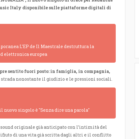
ic Italy disponibile sulle piattaforme digitali di
poranea L’EP de Il Maestrale destruttura la
ed elettronica europea
re sentito fuori posto: in famiglia, in compagnia,
 strada nonostante il giudizio e le pressioni sociali.
 il nuovo singolo è "Senza dire una parola"
 sound originale già anticipato con l’intimità del
rifiuto di una vita già scritta dagli altri e il conflitto