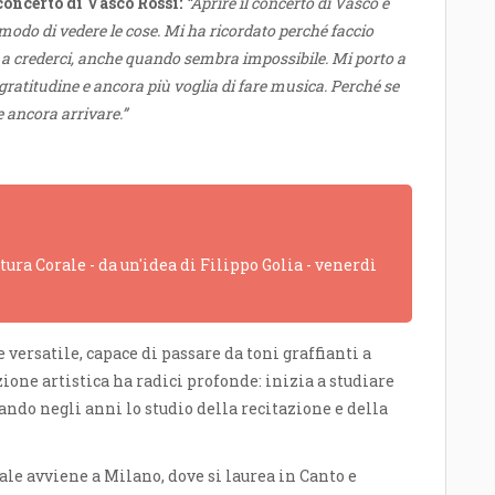
concerto di Vasco Rossi:
“Aprire il concerto di Vasco è
 modo di vedere le cose. Mi ha ricordato perché faccio
 a crederci, anche quando sembra impossibile. Mi porto a
ratitudine e ancora più voglia di fare musica. Perché se
e ancora arrivare.”
ra Corale - da un'idea di Filippo Golia - venerdì
versatile, capace di passare da toni graffianti a
one artistica ha radici profonde: inizia a studiare
ando negli anni lo studio della recitazione e della
ale avviene a Milano, dove si laurea in Canto e