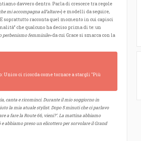
entiamo davvero dentro. Parla di crescere tra regole
che mi accompagna all’altare»
) e modelli da seguire,
 E soprattutto racconta quel momento in cui capisci
malità” che qualcuno ha deciso prima di te: un
to perbenismo femminile»
da cui Grace si smarca con la
: Unico ci ricorda come tornare a stargli "Più
ia, canta e ricominci. Durante il mio soggiorno in
uto la mia atuale stylist. Dopo 5 minuti che ci parlavo
re a fare la Route 66, vieni?’. La mattina abbiamo
 e abbiamo preso un elicottero per sorvolare il Grand