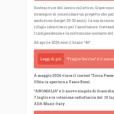
Sostenitrice del lavoro collettivo, Grace coo
strategico di consolidare un progetto che pa
ambizioso (target 20-30 anni). La sua missio
rifugio identitario per l’ascoltatore, trattan
l’indipendenza e la costruzione costante del 
Ad aprile 2026 esce il brano “46”.
Leggi di più
“Fragile Sorriso” è il nuov
A maggio 2026 vince il contest “Zocca Paese d
Olbia in apertura a Vasco Rossi.
“ANOMALIA” è il nuovo singolo di Grace disp
7 luglio e in rotazione radiofonica dal 10 l
ADA Music Italy.