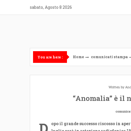
Skip
sabato, Agosto 8 2026
to
content
Home
comunicati stampa
You are here :
Written by
And
“Anomalia” è il 
comunica
D
opo il grande successo riscosso in aper
luglio sarà in rotazione radiofonica 