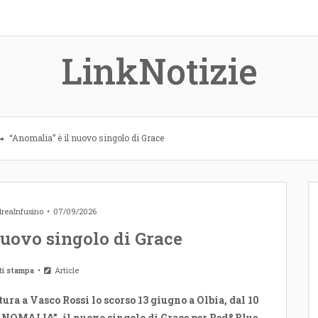
LinkNotizie
“Anomalia” è il nuovo singolo di Grace
reaInfusino
07/09/2026
nuovo singolo di Grace
ti stampa
Article
tura a Vasco Rossi lo scorso 13 giugno a Olbia, dal 10
“ANOMALIA”, il nuovo singolo di Grace per Red&Blue