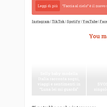
Leggi di più
“Faccia al cielo” è il nuovo
Instagram
|
TikTok
|
Spotify
|
YouTube
|
Fac
You ma
Selly baby modella
Italia racconta sogni,
viaggi e sentimenti in
SVOS
“Luna lei mi guarda”
singo