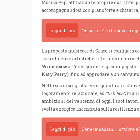
Musica Pop, affinando le proprie doti interpr
accompagnandosi con pianoforte e chitarra.
Leggi di più
“Riparare” è il nuovo sing
La proposta musicale di Grace si configura co
sue influenze artistiche riflettono un mix e
Winehouse
all’energia delle grandi popsta
Katy Perry
), fino ad approdare a un cantau
Nella sua discografia emergono brani chiav
logoramento relazionale, ed
“In bilico”
, mani
ambizioni dei ventenni di oggi. I suoi lavori
svolta energica incentrata sulla resilienza e 
Leggi di più
Cenere: sabato 11 ottobre 