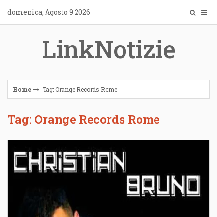
Skip
domenica, Agosto 9 2026
to
content
LinkNotizie
Home
Tag: Orange Records Rome
Tag: Orange Records Rome