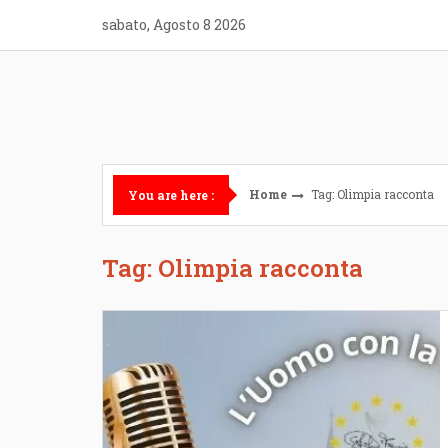
Skip
sabato, Agosto 8 2026
to
content
Home
Tag: Olimpia racconta
You are here :
Tag: Olimpia racconta