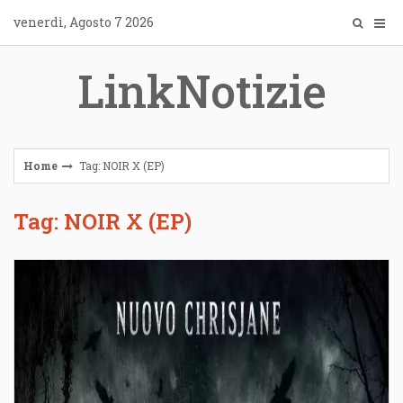
Skip
venerdì, Agosto 7 2026
to
content
LinkNotizie
Home
Tag: NOIR X (EP)
Tag: NOIR X (EP)