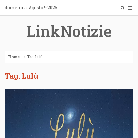
Skip
domenica, Agosto 9 2026
to
content
LinkNotizie
Home
Tag: Lulù
Tag: Lulù