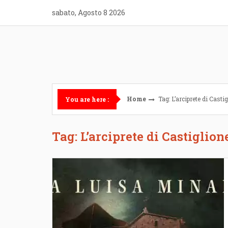
Skip
sabato, Agosto 8 2026
to
content
Home
Tag: L’arciprete di Casti
You are here :
Tag: L’arciprete di Castiglion