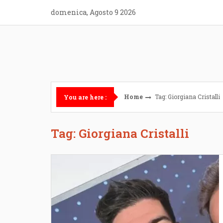
Skip
domenica, Agosto 9 2026
to
content
Home
Tag: Giorgiana Cristalli
You are here :
Tag: Giorgiana Cristalli