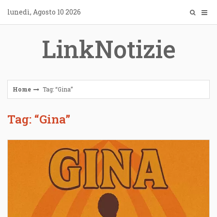
Skip
lunedì, Agosto 10 2026
to
content
LinkNotizie
Home
Tag: “Gina”
Tag: “Gina”