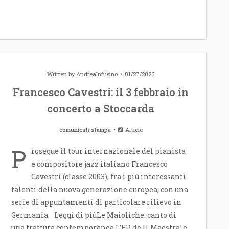
Written by
AndreaInfusino
01/27/2026
Francesco Cavestri: il 3 febbraio in
concerto a Stoccarda
comunicati stampa
Article
P
rosegue il tour internazionale del pianista
e compositore jazz italiano Francesco
Cavestri (classe 2003), tra i più interessanti
talenti della nuova generazione europea, con una
serie di appuntamenti di particolare rilievo in
Germania. Leggi di piùLe Maioliche: canto di
una frattura contemporanea L’EP de Il Maestrale