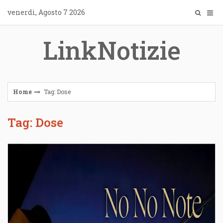
Skip
venerdì, Agosto 7 2026
to
content
LinkNotizie
Home
Tag: Dose
Tag: Dose