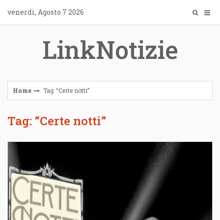
Skip
venerdì, Agosto 7 2026
to
content
LinkNotizie
Home
Tag: “Certe notti”
Tag: “Certe notti”