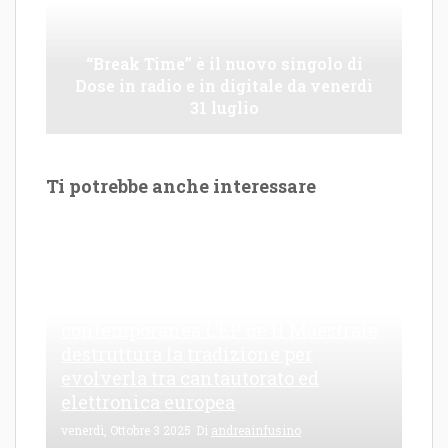
“Break Time” è il nuovo singolo di
Dose in radio e in digitale da venerdì
31 luglio
Ti potrebbe anche interessare
Le Maioliche: canto di una frattura
contemporanea L’EP de Il Maestrale
destruttura la tradizione per
evolverla tra cantautorato ed
elettronica europea
venerdì, Ottobre 3 2025
Di
andreainfusino