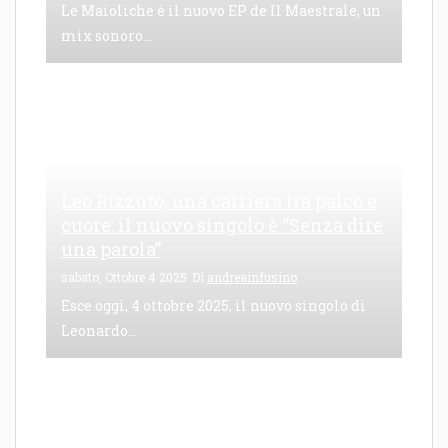
Le Maioliche è il nuovo EP de Il Maestrale, un
mix sonoro...
Leo Rizzuto, una carriera tra palco e
cuore: il nuovo singolo è “Senza dire
una parola”
sabato, Ottobre 4 2025
Di
andreainfusino
Esce oggi, 4 ottobre 2025, il nuovo singolo di
Leonardo...