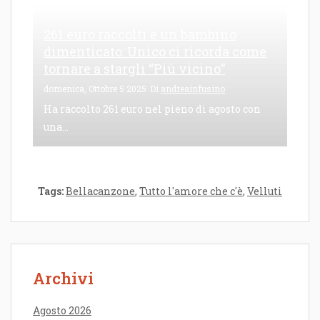
261 euro raccolti e un bambino
dimenticato: Unico ci ricorda come
tornare a stargli “Più vicino”
domenica, Ottobre 5 2025
Di
andreainfusino
Ha raccolto 261 euro nel pieno di agosto con
una...
Tags:
Bellacanzone
,
Tutto l'amore che c'è
,
Velluti
Archivi
Agosto 2026