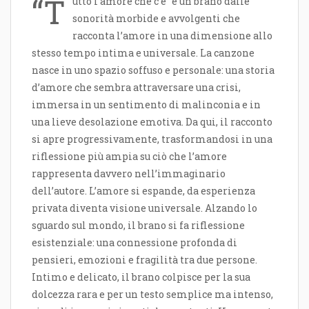
“T
utto l’amore che c’è” è un brano dalle
sonorità morbide e avvolgenti che
racconta l’amore in una dimensione allo
stesso tempo intima e universale. La canzone
nasce in uno spazio soffuso e personale: una storia
d’amore che sembra attraversare una crisi,
immersa in un sentimento di malinconia e in
una lieve desolazione emotiva. Da qui, il racconto
si apre progressivamente, trasformandosi in una
riflessione più ampia su ciò che l’amore
rappresenta davvero nell’immaginario
dell’autore. L’amore si espande, da esperienza
privata diventa visione universale. Alzando lo
sguardo sul mondo, il brano si fa riflessione
esistenziale: una connessione profonda di
pensieri, emozioni e fragilità tra due persone.
Intimo e delicato, il brano colpisce per la sua
dolcezza rara e per un testo semplice ma intenso,