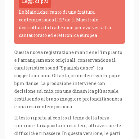
Leggi di più
Le Maioliche: canto di una frattura
contemporanea L’EP de Il Maestrale
destruttura la tradizione per evolverla tra
cantautorato ed elettronica europea
Questa nuova registrazione mantiene l’impianto
e l’arrangiamento originali, conservandone il
caratteristico sound “Spanish dance”, tra
suggestioni anni Ottanta, atmosfere synth-pop e
bpm dance. La produzione interviene con
decisione sul mix con una dinamica più attuale,
restituendo al brano maggiore profondità sonora
e una resa contemporanea.
Il testo riporta al centro il tema della forza
interiore: la capacità di resistere, attraversare le
difficoltà e rinascere. In questa versione, le parti