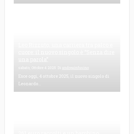
Leo Rizzuto, una carriera tra palco e
cuore: il nuovo singolo è “Senza dire
una parola”
sabato, Ottobre 4 2025
Di
andreainfusino
Esce oggi, 4 ottobre 2025, il nuovo singolo di
Leonardo...
261 euro raccolti e un bambino