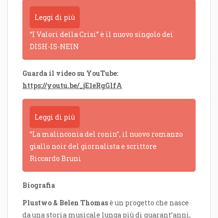
Leggi di più
“I Valori della Crisi” è il nuovo singolo dei
DISH-IS-NEIN
Guarda il video su YouTube:
https://youtu.be/_jE1eRgGlfA
Leggi di più
“La malinconia del ronin”, il nuovo romanzo
giallo noir del giornalista e scrittore
Riccardo Bruni
Biografia
Plustwo & Belen Thomas
è un progetto che nasce
da una storia musicale lunga più di quarant’anni,