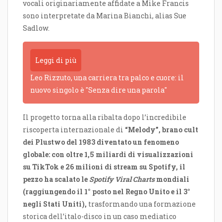
vocali originariamente affidate a Mike Francis
sono interpretate da Marina Bianchi, alias Sue
Sadlow.
Leggi di più
Leo Rizzuto, una carriera tra palco e cuore: il
nuovo singolo è "Senza dire una parola"
Il progetto torna alla ribalta dopo l’incredibile
riscoperta internazionale di
“Melody”, brano cult
dei Plustwo del 1983 diventato un fenomeno
globale: con oltre 1,5 miliardi di visualizzazioni
su TikTok e 26 milioni di stream su Spotify, il
pezzo ha scalato le
Spotify Viral Charts
mondiali
(raggiungendo il 1° posto nel Regno Unito e il 3°
negli Stati Uniti),
trasformando una formazione
storica dell’italo-disco in un caso mediatico