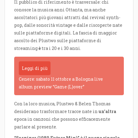
Il pubblico di riferimento è trasversale: chi
conosce la musica anni Ottanta, ma anche
ascoltatori più giovani attratti dal revival synth-
pop, dalle sonorità vintage e dalle riscoperte nate
sulle piattaforme digitali. La fascia di maggior
ascolto dei Plustwo sulle piattaforme di
streaming
è
tra i 20 e i 30 anni.
Leggi di più
Cenere: sabato 11 ottobre a Bologna live
album preview “Game (L)over”
Con la loro musica, Plustwo & Belen Thomas
desiderano trasformare tracce nate in
un’altra
epoca in canzoni che possono efficacemente
parlare al presente.
“Survivor (1989 Future Mix)” è il nuovo singolo