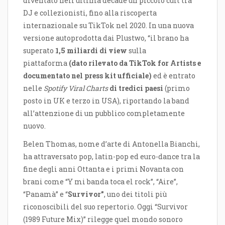
diventato nell’ultima decade un piccolo cult tra
DJ e collezionisti, fino alla riscoperta
internazionale su TikTok nel 2020. In una nuova
versione autoprodotta dai Plustwo, “il brano ha
superato
1,5 miliardi di view
sulla
piattaforma
(
dato rilevato da TikTok for Artists e
documentato nel press kit ufficiale
)
ed è entrato
nelle
Spotify Viral Charts
di tredici paesi
(primo
posto in UK e terzo in USA), riportando la band
all’attenzione di un pubblico completamente
nuovo.
Belen Thomas, nome d’arte di Antonella Bianchi,
ha attraversato pop, latin-pop ed euro-dance tra la
fine degli anni Ottanta e i primi Novanta con
brani come “Y mi banda toca el rock”, “Aire”,
“Panamà” e “
Survivor”
, uno dei titoli più
riconoscibili del suo repertorio. Oggi “Survivor
(1989 Future Mix)” rilegge quel mondo sonoro