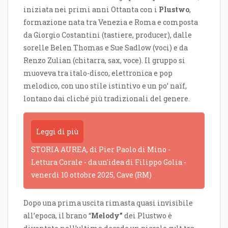
iniziata nei primi anni Ottanta con i
Plustwo
,
formazione nata tra Venezia e Roma e composta
da Giorgio Costantini (tastiere, producer), dalle
sorelle Belen Thomas e Sue Sadlow (voci) e da
Renzo Zulian (chitarra, sax, voce). Il gruppo si
muoveva tra italo-disco, elettronica e pop
melodico, con uno stile istintivo e un po’ naïf,
lontano dai cliché più tradizionali del genere.
Leggi di più
STORIA AUREA, di Pier Paolo di Mino -
Lettura Corale - da un'idea di Filippo Golia -
venerdì 10 ottobre 2025, Cave (RM)
Dopo una prima uscita rimasta quasi invisibile
all’epoca, il brano “
Melody”
dei Plustwo è