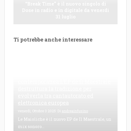
“Break Time” è il nuovo singolo di
Dose in radio e in digitale da venerdì
31 luglio
Ti potrebbe anche interessare
Le Maioliche: canto di una frattura
contemporanea L’EP de Il Maestrale
destruttura la tradizione per
evolverla tra cantautorato ed
elettronica europea
venerdì, Ottobre 3 2025
Di
andreainfusino
Le Maioliche è il nuovo EP de Il Maestrale, un
mix sonoro...