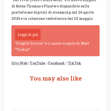
di Belen Thomas e Plustwo disponibile sulle
piattaforme digitali di streaming dal 26 aprile
2026 e in rotazione radiofonica dal 22 maggio.
Leggi di più
“Fragile Sorriso” è il nuovo singolo di Matt
“Tockoy”
Sito Web
|
YouTube
|
Facebook
|
TikTok
You may also like