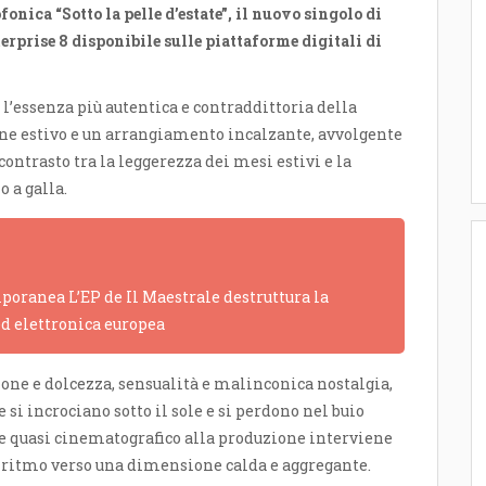
fonica “Sotto la pelle d’estate”, il nuovo singolo di
erprise 8
disponibile sulle piattaforme digitali di
 l’essenza più autentica e contraddittoria della
one estivo e un arrangiamento incalzante, avvolgente
contrasto tra la leggerezza dei mesi estivi e la
 a galla.
poranea L’EP de Il Maestrale destruttura la
ed elettronica europea
ione e dolcezza, sensualità e malinconica nostalgia,
 si incrociano sotto il sole e si perdono nel buio
ore quasi cinematografico alla produzione interviene
l ritmo verso una dimensione calda e aggregante.