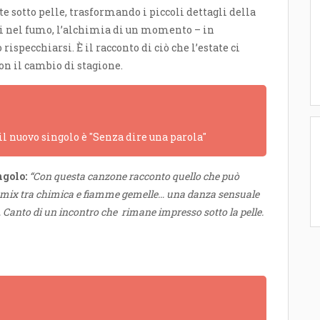
e sotto pelle, trasformando i piccoli dettagli della
di nel fumo, l’alchimia di un momento – in
ispecchiarsi. È il racconto di ciò che l’estate ci
on il cambio di stagione.
 il nuovo singolo è "Senza dire una parola"
ngolo:
“Con questa canzone racconto quello che può
n mix tra chimica e fiamme gemelle… una danza sensuale
… Canto di un incontro che rimane impresso sotto la pelle.