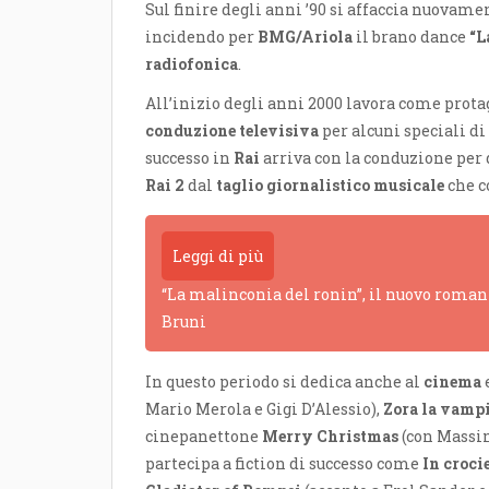
Sul finire degli anni ’90 si affaccia nuovam
incidendo per
BMG/Ariola
il brano dance
“L
radiofonica
.
All’inizio degli anni 2000 lavora come prot
conduzione televisiva
per alcuni speciali di
successo in
Rai
arriva con la conduzione per 
Rai 2
dal
taglio giornalistico musicale
che c
Leggi di più
“La malinconia del ronin”, il nuovo romanz
Bruni
In questo periodo si dedica anche al
cinema
Mario Merola e Gigi D’Alessio),
Zora la vamp
cinepanettone
Merry Christmas
(con Massim
partecipa a fiction di successo come
In croci