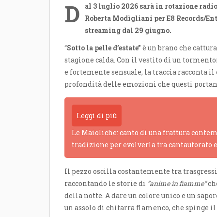
D
al 3 luglio 2026 sarà in rotazione radio
Roberta Modìgliani per E8 Records/Ent
streaming dal 29 giugno.
“
Sotto la pelle d’estate”
è un brano che cattura
stagione calda. Con il vestito di un torment
e fortemente sensuale, la traccia racconta il 
profondità delle emozioni che questi portano
Leggi di più
Le Maioliche: canto di una frattura contem
tradizione per evolverla tra cantautorato 
Il pezzo oscilla costantemente tra trasgress
raccontando le storie di
“anime in fiamme”
che
della notte. A dare un colore unico e un sap
un assolo di chitarra flamenco, che spinge i