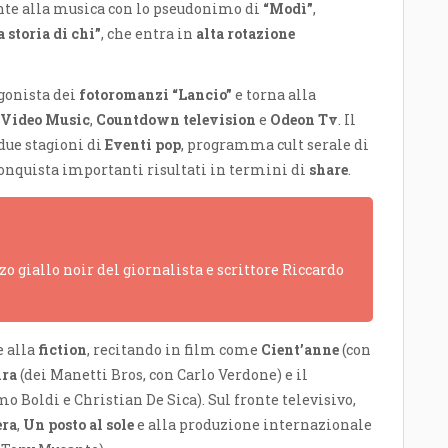
ente alla musica con lo pseudonimo di
“Modì”
,
a storia di chi”
, che entra in
alta rotazione
agonista dei
fotoromanzi “Lancio”
e torna alla
Video Music
,
Countdown television
e
Odeon Tv
. Il
due stagioni di
Eventi pop
, programma cult serale di
onquista importanti risultati in termini di
share
.
o giallo noir del giornalista e scrittore Riccardo
e alla
fiction
, recitando in film come
Cient’anne
(con
ira
(dei Manetti Bros, con Carlo Verdone) e il
o Boldi e Christian De Sica). Sul fronte televisivo,
era
,
Un posto al sole
e alla produzione internazionale