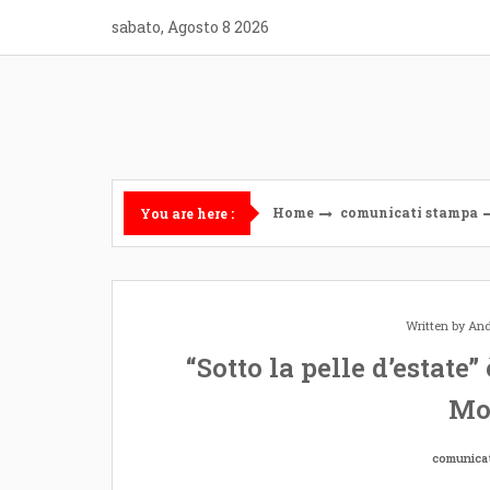
Skip
sabato, Agosto 8 2026
to
content
Home
comunicati stampa
You are here :
Written by
And
“Sotto la pelle d’estate
Mo
comunica