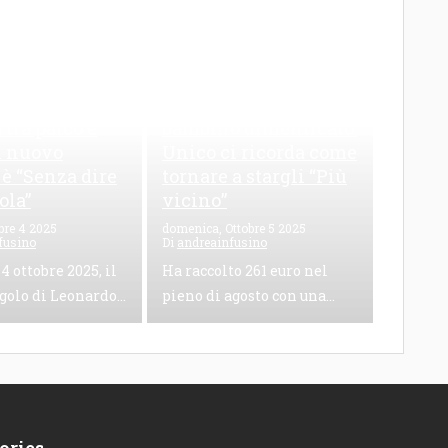
zuto, una
261 euro raccolti e un
 tra palco e
bambino dimenticato:
il nuovo
Unico ci ricorda come
 è “Senza dire
tornare a stargli “Più
ola”
vicino”
bre 4 2025
domenica, Ottobre 5 2025
fusino
Di
andreainfusino
 4 ottobre 2025, il
Ha raccolto 261 euro nel
golo di Leonardo...
pieno di agosto con una...