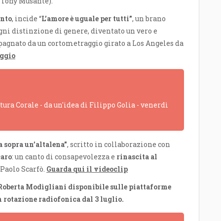
 Tony Musante).
nto
, incide “
L’amore è uguale per tutti”
, un brano
gni distinzione di genere, diventato un vero e
pagnato da un cortometraggio girato a Los Angeles da
aggio
ra Corale - da un'idea di Filippo Golia - venerdì
 sopra un’altalena”
, scritto in collaborazione con
caro
: un canto di consapevolezza e
rinascita al
 Paolo Scarfò.
Guarda qui il videoclip
di Roberta Modìgliani disponibile sulle piattaforme
n rotazione radiofonica dal 3 luglio
.