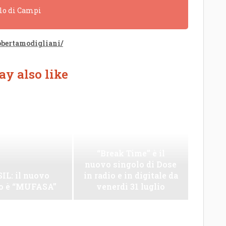
olo di Campi
bertamodigliani/
y also like
“Break Time” è il
nuovo singolo di Dose
IL: il nuovo
in radio e in digitale da
lo è “MUFASA”
venerdì 31 luglio