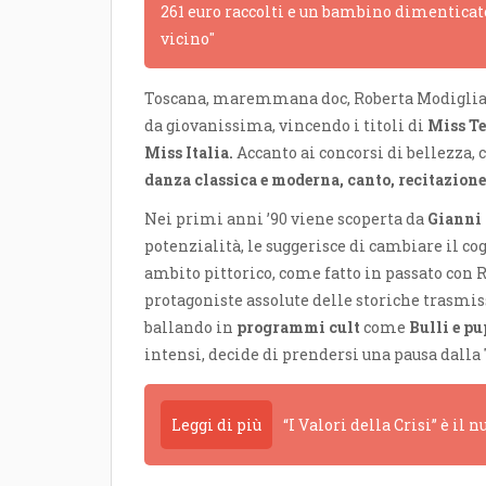
261 euro raccolti e un bambino dimenticato
vicino"
Toscana, maremmana doc, Roberta Modigliani
da giovanissima, vincendo i titoli di
Miss T
Miss Italia.
Accanto ai concorsi di bellezza, 
danza classica e moderna, canto, recitazione
Nei primi anni ’90 viene scoperta da
Gianni
potenzialità, le suggerisce di cambiare il c
ambito pittorico, come fatto in passato con 
protagoniste assolute delle storiche trasm
ballando in
programmi cult
come
Bulli e pu
intensi, decide di prendersi una pausa dalla
Leggi di più
“I Valori della Crisi” è il