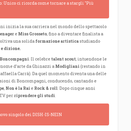
: Unico ci ricorda come tornare a stargli "Più
 inizia la sua carriera nel mondo dello spettacolo
eenager
e
Miss Grosseto
, fino a diventare finalista a
coltiva una solida
formazione artistica
studiando
 e dizione.
 Boncompagni
. Il celebre
talent scout
, intuendone le
ognome d’arte da Ghinazzi a
Modigliani
(restando in
Raffaella Carrà). Da quel momento diventa una delle
issioni di Boncompagni, conducendo, cantando e
pe
,
Non è la Rai
e
Rock & roll
. Dopo cinque anni
 TV per
riprendere gli studi
.
 nuovo singolo dei DISH-IS-NEIN