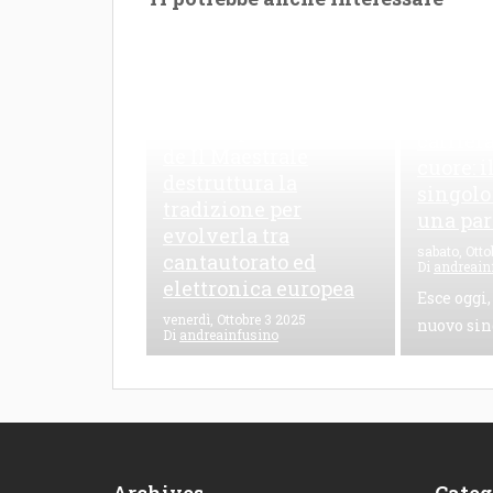
Le Maioliche: canto di
una frattura
Leo Riz
contemporanea L’EP
carriera
de Il Maestrale
cuore: 
destruttura la
singolo
tradizione per
una par
evolverla tra
sabato, Otto
cantautorato ed
Di
andreain
elettronica europea
Esce oggi,
venerdì, Ottobre 3 2025
nuovo sin
Di
andreainfusino
Le Maioliche è il nuovo EP
de Il Maestrale, un mix
sonoro...