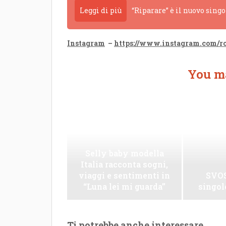
Leggi di più
“Riparare” è il nuovo sing
Instagram
–
https://www.instagram.com/ro
You ma
Selly baby modella
Italia racconta sogni,
viaggi e sentimenti in
SVOS
“Luna lei mi guarda”
singo
Ti potrebbe anche interessare