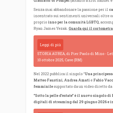
Gladiator of Pompei
(accanto a Erol Sander e
Senza mai abbandonare la passione per il
ca
incentrato sui sentimenti universali oltre o
proprio
inno per la comunità LGBTQ
, accom
Ryan James Yezak.
Guarda qui il cortometr
Leggi di più
STORIA AUREA, di Pier Paolo di Mino - Lettu
10 ottobre 2025, Cave (RM)
Nel 2022 pubblica il singolo “
Una principessa
Matteo Faustini
,
Andrea Amati
e
Fabio Vac
femminile
supportato da un video diretto da
“Sotto la pelle d’estate” è il nuovo singolo 
digitali di streaming dal 29 giugno 2026 e i