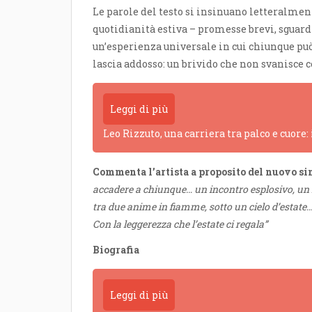
Le parole del testo si insinuano letteralment
quotidianità estiva – promesse brevi, sguar
un’esperienza universale in cui chiunque può r
lascia addosso: un brivido che non svanisce c
Leggi di più
Leo Rizzuto, una carriera tra palco e cuore:
Commenta l’artista a proposito del nuovo si
accadere a chiunque… un incontro esplosivo, u
tra due anime in fiamme, sotto un cielo d’estate
Con la leggerezza che l’estate ci regala”
Biografia
Leggi di più