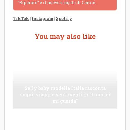
“Riparare” è il nuovo singolo di Campi
TikTok
|
Instagram
|
Spotify
You may also like
Selly baby modella Italia racconta
sogni, viaggi e sentimenti in “Luna lei
mi guarda”