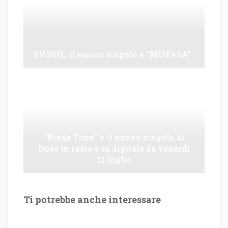
SVOSIL: il nuovo singolo è “MUFASA”
“Break Time” è il nuovo singolo di
Dose in radio e in digitale da venerdì
31 luglio
Ti potrebbe anche interessare