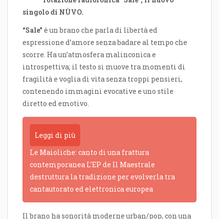
singolo di NÙVO.
“Sale”
è un brano che parla di libertà ed
espressione d’amore senza badare al tempo che
scorre. Ha un’atmosfera malinconica e
introspettiva; il testo si muove tra momenti di
fragilità e voglia di vita senza troppi pensieri,
contenendo immagini evocative e uno stile
diretto ed emotivo.
Leggi di più
Le Maioliche: canto di una frattura
contemporanea L’EP de Il Maestrale
destruttura la tradizione per evolverla tra
cantautorato ed elettronica europea
Il brano ha sonorità moderne urban/pop, con una