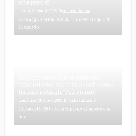
una parola”
sabato, Ottobre 4 2025
Di
andreainfusino
Esce oggi, 4 ottobre 2025, il nuovo singolo di
Leonardo...
261 euro raccolti e un bambino
dimenticato: Unico ci ricorda come
tornare a stargli “Più vicino”
domenica, Ottobre 5 2025
Di
andreainfusino
Ha raccolto 261 euro nel pieno di agosto con
una...