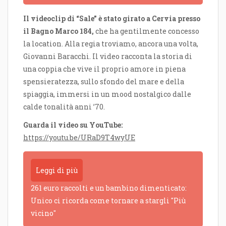
Il videoclip di “Sale” è stato girato a Cervia presso
il Bagno Marco 184,
che ha gentilmente concesso
la location. Alla regia troviamo, ancora una volta,
Giovanni Baracchi. Il video racconta la storia di
una coppia che vive il proprio amore in piena
spensieratezza, sullo sfondo del mare e della
spiaggia, immersi in un mood nostalgico dalle
calde tonalità anni ’70.
Guarda il video su YouTube:
https://youtu.be/URaD9T4wyUE
Leggi di più
261 euro raccolti e un bambino dimenticato:
Unico ci ricorda come tornare a stargli "Più
vicino"