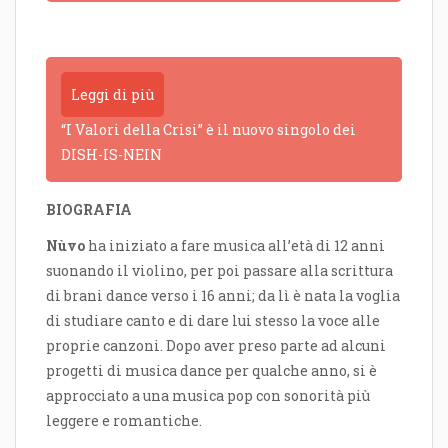
Leggi di più
“I Valori della Crisi” è il nuovo singolo dei
DISH-IS-NEIN
BIOGRAFIA
Nùvo
ha iniziato a fare musica all’età di 12 anni
suonando il violino, per poi passare alla scrittura
di brani dance verso i 16 anni; da lì è nata la voglia
di studiare canto e di dare lui stesso la voce alle
proprie canzoni. Dopo aver preso parte ad alcuni
progetti di musica dance per qualche anno, si è
approcciato a una musica pop con sonorità più
leggere e romantiche.