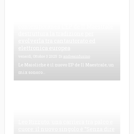
Le Maioliche: canto di una frattura
contemporanea L’EP de Il Maestrale
destruttura la tradizione per
evolverla tra cantautorato ed
elettronica europea
venerdì, Ottobre 3 2025
Di
andreainfusino
Le Maioliche è il nuovo EP de Il Maestrale, un
mix sonoro...
Leo Rizzuto, una carriera tra palco e
cuore: il nuovo singolo è “Senza dire