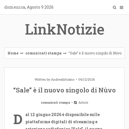
Skip
domenica, Agosto 9 2026
to
content
LinkNotizie
Home
comunicati stampa
“Sale” è il nuovo singolo di Nùvo
Written by
AndreaInfusino
06/12/2026
“Sale” è il nuovo singolo di Nùvo
comunicati stampa
Article
D
al 12 giugno 2026 è disponibile sulle
piattaforme digitali di streaming e
rotazione radiofonica “Sale”, il nuovo