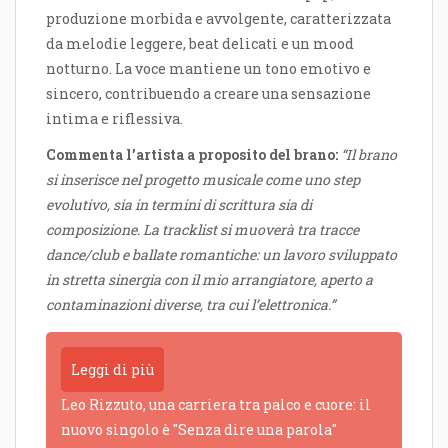
produzione morbida e avvolgente, caratterizzata
da melodie leggere, beat delicati e un mood
notturno. La voce mantiene un tono emotivo e
sincero, contribuendo a creare una sensazione
intima e riflessiva.
Commenta l’artista a proposito del brano:
“Il brano
si inserisce nel progetto musicale come uno step
evolutivo, sia in termini di scrittura sia di
composizione. La tracklist si muoverà tra tracce
dance/club e ballate romantiche: un lavoro sviluppato
in stretta sinergia con il mio arrangiatore, aperto a
contaminazioni diverse, tra cui l’elettronica.”
Leggi di più
Leo Rizzuto, una carriera tra palco e cuore: il
nuovo singolo è "Senza dire una parola"