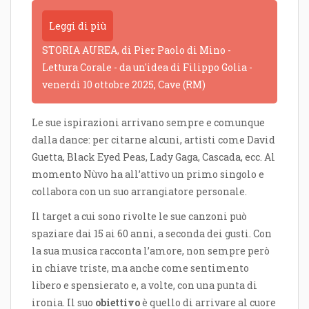
Leggi di più
STORIA AUREA, di Pier Paolo di Mino -
Lettura Corale - da un'idea di Filippo Golia -
venerdì 10 ottobre 2025, Cave (RM)
Le sue ispirazioni arrivano sempre e comunque
dalla dance: per citarne alcuni, artisti come David
Guetta, Black Eyed Peas, Lady Gaga, Cascada, ecc. Al
momento Nùvo ha all’attivo un primo singolo e
collabora con un suo arrangiatore personale.
Il target a cui sono rivolte le sue canzoni può
spaziare dai 15 ai 60 anni, a seconda dei gusti. Con
la sua musica racconta l’amore, non sempre però
in chiave triste, ma anche come sentimento
libero e spensierato e, a volte, con una punta di
ironia. Il suo
obiettivo
è quello di arrivare al cuore