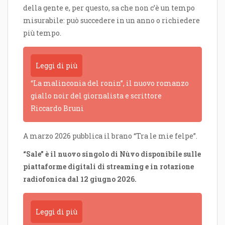
della gente e, per questo, sa che non c’è un tempo
misurabile: può succedere in un anno o richiedere
più tempo.
Leggi di più
“La malinconia del ronin”, il nuovo romanzo
giallo noir del giornalista e scrittore
Riccardo Bruni
A marzo 2026 pubblica il brano “Tra le mie felpe”.
“Sale”
è il nuovo singolo di Nùvo disponibile sulle
piattaforme digitali di streaming e in rotazione
radiofonica dal 12 giugno 2026.
Leggi di più