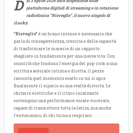
D
al 3 aprile 2026 sarà disponibile sulle
piattaforme digitali di streaming e in rotazione
radiofonica “Risveglio”, il nuovo singolo di
iLucky.
“Risveglio”
è un brano intenso e necessario che
parla di consapevolezza, crescita e della capacità
di trasformare le macerie di un rapporto
sbagliato in fondamenta per una nuova vita. Con
sonorità che fondono l’energia del pop-rock a una
scrittura autorale intima e diretta, il pezzo
racconta quel momento esatto in cui si apre
finalmente il sipario su una realtà distorta. Le
chitarre elettriche e il ritmo incalzante
sostengono una performance vocale viscerale,
capace di trasmettere tutta la fatica, ma anche
l’entusiasmo, di chi torna a respirare.