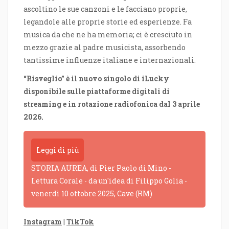
ascoltino le sue canzoni e le facciano proprie,
legandole alle proprie storie ed esperienze. Fa
musica da che ne ha memoria; ci è cresciuto in
mezzo grazie al padre musicista, assorbendo
tantissime influenze italiane e internazionali.
“Risveglio” è il nuovo singolo di iLucky
disponibile sulle piattaforme digitali di
streaming e in rotazione radiofonica dal 3 aprile
2026.
Leggi di più
STORIA AUREA, di Pier Paolo di Mino -
Lettura Corale - da un'idea di Filippo Golia -
venerdì 10 ottobre 2025, Cave (RM)
Instagram
|
TikTok