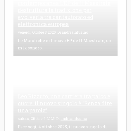
contemporanea L’EP de Il Maestrale
destruttura la tradizione per
evolverla tra cantautorato ed
elettronica europea
venerdì, Ottobre 3 2025
Di
andreainfusino
Le Maioliche è il nuovo EP de Il Maestrale, un
mix sonoro...
Leo Rizzuto, una carriera tra palco e
cuore: il nuovo singolo è “Senza dire
una parola”
sabato, Ottobre 4 2025
Di
andreainfusino
Esce oggi, 4 ottobre 2025, il nuovo singolo di