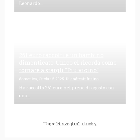
Leonardo...
261 euro raccolti e un bambino
dimenticato: Unico ci ricorda come
tornare a stargli “Più vicino”
domenica, Ottobre 5 2025
Di
andreainfusino
Ha raccolto 261 euro nel pieno di agosto con
una...
Tags:
“Risveglio”
,
iLucky