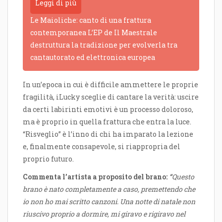
Leggi di più
Le Maioliche: canto di una frattura
contemporanea L’EP de Il Maestrale
destruttura la tradizione per evolverla tra
cantautorato ed elettronica europea
In un’epoca in cui è difficile ammettere le proprie
fragilità, iLucky sceglie di cantare la verità: uscire
da certi labirinti emotivi è un processo doloroso,
ma è proprio in quella frattura che entra la luce.
“Risveglio” è l’inno di chi ha imparato la lezione
e, finalmente consapevole, si riappropria del
proprio futuro.
Commenta l’artista a proposito del brano:
“
Questo
brano è nato completamente a caso, premettendo che
io non ho mai scritto canzoni. Una notte di natale non
riuscivo proprio a dormire, mi giravo e rigiravo nel