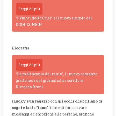
Leggi di più
“I Valori della Crisi” è il nuovo singolo dei
DISH-IS-NEIN
Biografia
Leggi di più
“La malinconia del ronin”, il nuovo romanzo
giallo noir del giornalista e scrittore
Riccardo Bruni
iLucky è un ragazzo con gli occhi che brillano di
sogni e tanta “fame”:
fame di far arrivare
messaggi ed emozioni alle persone, affinché