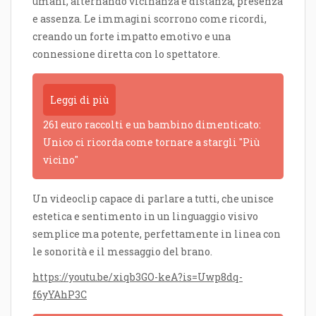
umani, alternando vicinanza e distanza, presenza
e assenza. Le immagini scorrono come ricordi,
creando un forte impatto emotivo e una
connessione diretta con lo spettatore.
Leggi di più
261 euro raccolti e un bambino dimenticato:
Unico ci ricorda come tornare a stargli "Più
vicino"
Un videoclip capace di parlare a tutti, che unisce
estetica e sentimento in un linguaggio visivo
semplice ma potente, perfettamente in linea con
le sonorità e il messaggio del brano.
https://youtu.be/xiqb3GO-keA?is=Uwp8dq-
f6yYAhP3C