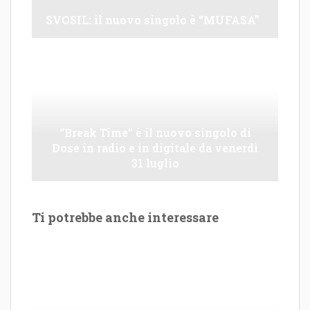
SVOSIL: il nuovo singolo è “MUFASA”
“Break Time” è il nuovo singolo di
Dose in radio e in digitale da venerdì
31 luglio
Ti potrebbe anche interessare
Le Maioliche: canto di una frattura