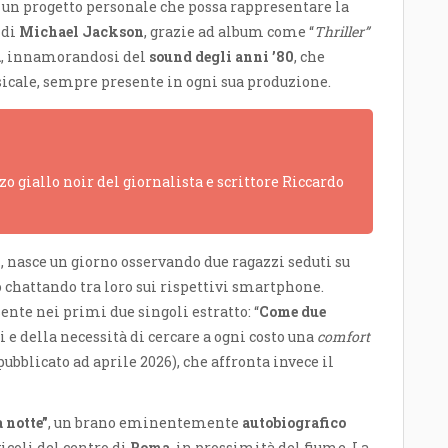
 un progetto personale che possa rappresentare la
 di
Michael Jackson
, grazie ad album come “
Thriller”
a
, innamorandosi del
sound degli anni ’80
, che
sicale, sempre presente in ogni sua produzione.
o giallo noir del giornalista e scrittore Riccardo
”
, nasce un giorno osservando due ragazzi seduti su
o chattando tra loro sui rispettivi smartphone.
ente nei primi due singoli estratto: “
Come due
si e della necessità di cercare a ogni costo una
comfort
pubblicato ad aprile 2026), che affronta invece il
 notte”
, un brano eminentemente
autobiografico
icoli del centro di
Roma
, in prossimità del fiume. La