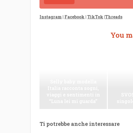
Instagram
|
Facebook
|
TikTok
|
Threads
You ma
Selly baby modella
Italia racconta sogni,
viaggi e sentimenti in
SVOS
“Luna lei mi guarda”
singo
Ti potrebbe anche interessare