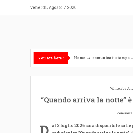
Skip
venerdì, Agosto 7 2026
to
content
Home
comunicati stampa
You are here :
Written by
And
“Quando arriva la notte” è
comunica
D
al 3 luglio 2026 sarà disponibile sulle
radiofonica “Quando arriva la notte”, 