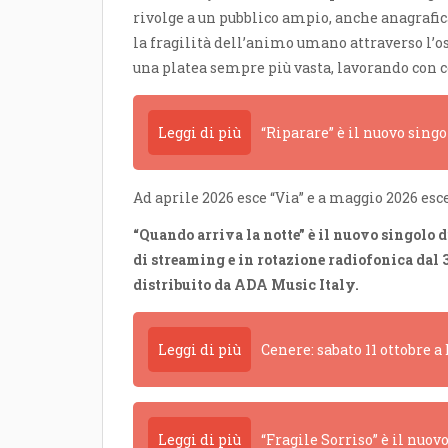
rivolge a un pubblico ampio, anche anagrafi
la fragilità dell’animo umano attraverso l’o
una platea sempre più vasta, lavorando con c
Leggi di più
“Riparare” è il nuovo sing
Ad aprile 2026 esce “Via” e a maggio 2026 esc
“Quando arriva la notte” è il nuovo singolo d
di streaming e in rotazione radiofonica dal
distribuito da ADA Music Italy
.
Leggi di più
Cenere: sabato 11 ottobre 
Leggi di più
“Fragile Sorriso” è il nuov