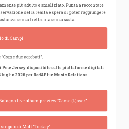
camente più adulto e smaliziato. Punta a raccontare
sservazione della realtà e spera di poter raggiungere
ostanza: senza fretta, ma senza sosta.
olo di Campi
e “Come due acrobati”.
i Pete Jersey disponibile sulle piattaforme digitali
 3 luglio 2026 per Red&Blue Music Relations
a Bologna live album preview “Game (L)over”
o singolo di Matt “Tockoy”