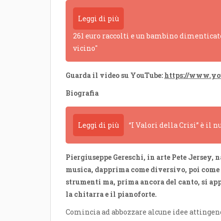
Leggi di più
261 euro raccolti e un bambino dimenticato
vicino"
Guarda il video su YouTube:
https://www.y
Biografia
Leggi di più
“I Valori della Crisi” è il
Piergiuseppe Gereschi, in arte Pete Jersey, 
musica, dapprima come diversivo, poi come u
strumenti ma, prima ancora del canto, si ap
la chitarra e il pianoforte.
Comincia ad abbozzare alcune idee attingendo