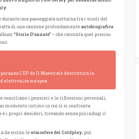
aly
.
 durante una passeggiata notturna tra i vicoli del
i tratta di una canzone profondamente
autobiografica
l’album
“Storie D’annate”
– che racconta quel preciso
ono.
poranea L’EP de Il Maestrale destruttura la
ed elettronica europea
 conciliano i pensieri e le riflessioni personali,
 un momento intimo in cui ci si confronta
 e i propri desideri, trovando senza più indugi il
ma da vicino le
atmosfere dei Coldplay
, pur