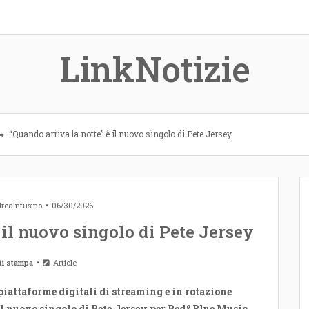
LinkNotizie
“Quando arriva la notte” è il nuovo singolo di Pete Jersey
reaInfusino
06/30/2026
 il nuovo singolo di Pete Jersey
ti stampa
Article
 piattaforme digitali di streaming e in rotazione
il nuovo singolo di Pete Jersey per Red&Blue Music