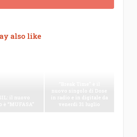
y also like
“Break Time” è il
nuovo singolo di Dose
IL: il nuovo
in radio e in digitale da
lo è “MUFASA”
venerdì 31 luglio