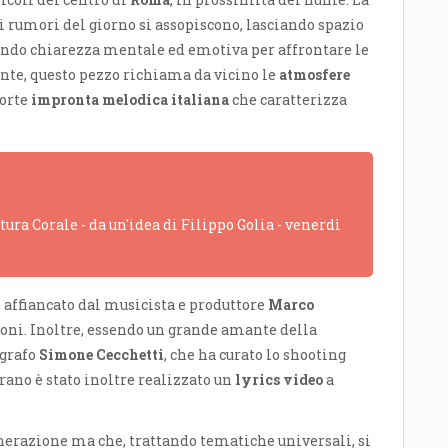
 rumori del giorno si assopiscono, lasciando spazio
rtando chiarezza mentale ed emotiva per affrontare le
nte, questo pezzo richiama da vicino le
atmosfere
forte
impronta melodica italiana
che caratterizza
ra Corale - da un'idea di Filippo Golia - venerdì
è affiancato dal musicista e produttore
Marco
zioni. Inoltre, essendo un grande amante della
ografo
Simone Cecchetti
, che ha curato lo shooting
brano è stato inoltre realizzato un
lyrics video
a
enerazione ma che, trattando tematiche universali, si