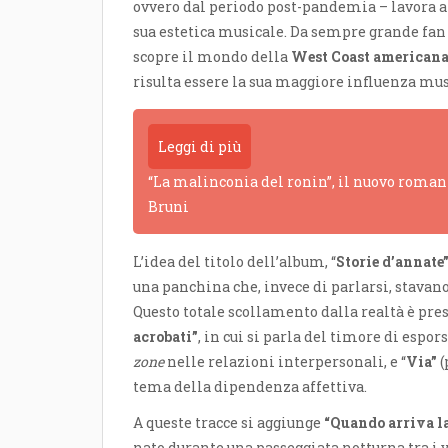
ovvero dal periodo post-pandemia – lavora a
sua estetica musicale. Da sempre grande fan
scopre il mondo della
West Coast american
risulta essere la sua maggiore influenza mu
Leggi di più
“La malinconia del ronin”, il nuovo romanz
Bruni
L’idea del titolo dell’album, “
Storie d’annate
una panchina che, invece di parlarsi, stavan
Questo totale scollamento dalla realtà è pres
acrobati”
, in cui si parla del timore di espor
zone
nelle relazioni interpersonali, e “
Via”
(
tema della dipendenza affettiva.
A queste tracce si aggiunge
“Quando arriva la
nato durante una passeggiata notturna tra i v