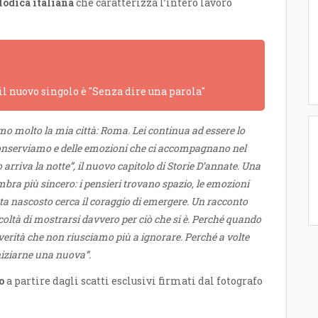
odica italiana
che caratterizza l’intero lavoro
 il nuovo singolo è "Senza dire una parola"
mo molto la mia città: Roma. Lei continua ad essere lo
 conserviamo e delle emozioni che ci accompagnano nel
rriva la notte”, il nuovo capitolo di Storie D’annate. Una
mbra più sincero: i pensieri trovano spazio, le emozioni
esta nascosto cerca il coraggio di emergere. Un racconto
icoltà di mostrarsi davvero per ciò che si è. Perché quando
 verità che non riusciamo più a ignorare. Perché a volte
niziarne una nuova”.
o
a partire dagli scatti esclusivi firmati dal fotografo