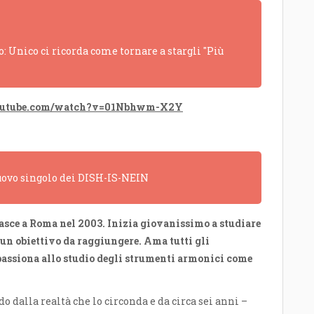
: Unico ci ricorda come tornare a stargli "Più
outube.com/watch?v=01Nbhwm-X2Y
 nuovo singolo dei DISH-IS-NEIN
nasce a Roma nel 2003. Inizia giovanissimo a studiare
n obiettivo da raggiungere. Ama tutti gli
passiona allo studio degli strumenti armonici come
 dalla realtà che lo circonda e da circa sei anni –