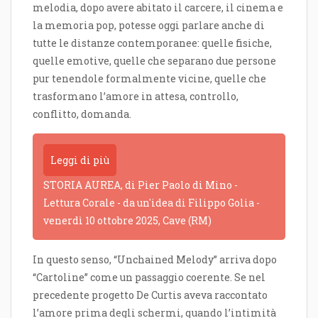
melodia, dopo avere abitato il carcere, il cinema e
la memoria pop, potesse oggi parlare anche di
tutte le distanze contemporanee: quelle fisiche,
quelle emotive, quelle che separano due persone
pur tenendole formalmente vicine, quelle che
trasformano l’amore in attesa, controllo,
conflitto, domanda.
Leggi di più
STORIA AUREA, di Pier Paolo di Mino -
Lettura Corale - da un'idea di Filippo Golia -
venerdì 10 ottobre 2025, Cave (RM)
In questo senso, “Unchained Melody” arriva dopo
“Cartoline” come un passaggio coerente. Se nel
precedente progetto De Curtis aveva raccontato
l’amore prima degli schermi, quando l’intimità