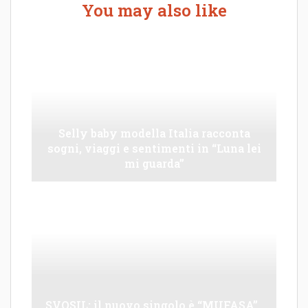
You may also like
Selly baby modella Italia racconta
sogni, viaggi e sentimenti in “Luna lei
mi guarda”
SVOSIL: il nuovo singolo è “MUFASA”