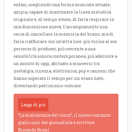
enfasi, scegliendo una forma musicale attuale,
ampia, capace di mantenere la linea melodica
originale e, al tempo stesso, di farla respirare in
una dimensione nuova. L’arrangiamento non
cerca di cancellare la memoria del brano, ma di
farla riaffiorare con un’altra luce: più vicina al suo
percorso di producer, più coerente a una
sensibilità sonora contemporanea, più aderente a
un ascolto di oggi, abituato a muoversi tra
nostalgia, cinema, elettronica, pop e canzoni che
hanno superato il tempo per cui erano nate,
diventando patrimonio comune.
Leggi di più
“La malinconia del ronin”, il nuovo romanzo
giallo noir del giornalista e scrittore
Riccardo Bruni