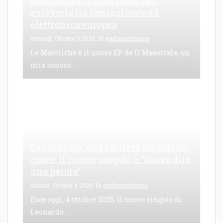
destruttura la tradizione per
evolverla tra cantautorato ed
elettronica europea
venerdì, Ottobre 3 2025
Di
andreainfusino
Le Maioliche è il nuovo EP de Il Maestrale, un
mix sonoro...
Leo Rizzuto, una carriera tra palco e
cuore: il nuovo singolo è “Senza dire
una parola”
sabato, Ottobre 4 2025
Di
andreainfusino
Esce oggi, 4 ottobre 2025, il nuovo singolo di
Leonardo...