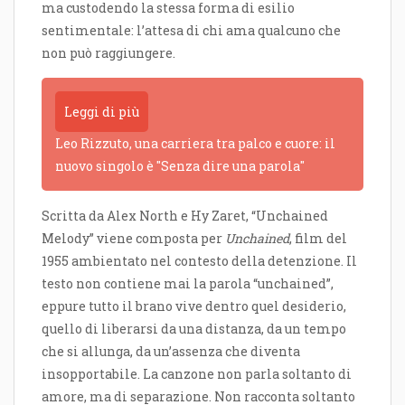
ma custodendo la stessa forma di esilio
sentimentale: l’attesa di chi ama qualcuno che
non può raggiungere.
Leggi di più
Leo Rizzuto, una carriera tra palco e cuore: il
nuovo singolo è "Senza dire una parola"
Scritta da Alex North e Hy Zaret, “Unchained
Melody” viene composta per
Unchained
, film del
1955 ambientato nel contesto della detenzione. Il
testo non contiene mai la parola “unchained”,
eppure tutto il brano vive dentro quel desiderio,
quello di liberarsi da una distanza, da un tempo
che si allunga, da un’assenza che diventa
insopportabile. La canzone non parla soltanto di
amore, ma di separazione. Non racconta soltanto