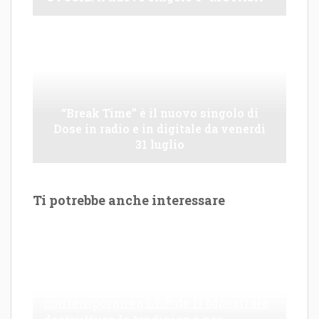
“Break Time” è il nuovo singolo di
Dose in radio e in digitale da venerdì
31 luglio
Ti potrebbe anche interessare
Le Maioliche: canto di una frattura
contemporanea L’EP de Il Maestrale