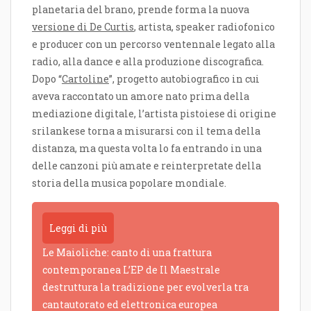
planetaria del brano, prende forma la nuova
versione di De Curtis
, artista, speaker radiofonico
e producer con un percorso ventennale legato alla
radio, alla dance e alla produzione discografica.
Dopo “
Cartoline
”, progetto autobiografico in cui
aveva raccontato un amore nato prima della
mediazione digitale, l’artista pistoiese di origine
srilankese torna a misurarsi con il tema della
distanza, ma questa volta lo fa entrando in una
delle canzoni più amate e reinterpretate della
storia della musica popolare mondiale.
Leggi di più
Le Maioliche: canto di una frattura
contemporanea L’EP de Il Maestrale
destruttura la tradizione per evolverla tra
cantautorato ed elettronica europea