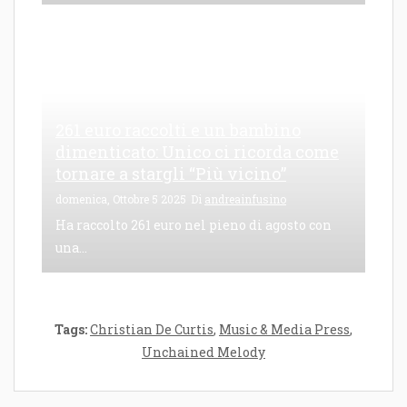
261 euro raccolti e un bambino
dimenticato: Unico ci ricorda come
tornare a stargli “Più vicino”
domenica, Ottobre 5 2025
Di
andreainfusino
Ha raccolto 261 euro nel pieno di agosto con
una...
Tags:
Christian De Curtis
,
Music & Media Press
,
Unchained Melody