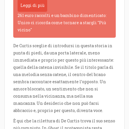
Leggi di più
261 euro raccolti e un bambino dimenticato:
Unico ci ricorda come tornare a stargli "Più
vicino"
De Curtis sceglie di introdursi in questa storia in
punta di piedi, da una porta laterale, meno
immediata e proprio per questo più interessante:
quella della catena invisibile. Se il titolo parla di
una melodia senza catene, il centro del brano
sembra raccontare esattamente l’opposto. Un
amore bloccato, un sentimento che non si
consuma nella vicinanza, ma nella sua
mancanza. Un desiderio che non può farsi
abbraccio e, proprio per questo, diventa voce.
È qui che la rilettura di De Curtis trova il suo senso
più compiuto. In
Ghost
, il protagonista resta