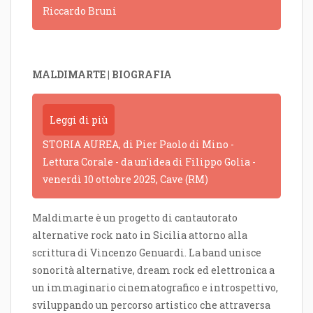
Riccardo Bruni
MALDIMARTE | BIOGRAFIA
Leggi di più
STORIA AUREA, di Pier Paolo di Mino -
Lettura Corale - da un'idea di Filippo Golia -
venerdì 10 ottobre 2025, Cave (RM)
Maldimarte è un progetto di cantautorato
alternative rock nato in Sicilia attorno alla
scrittura di Vincenzo Genuardi. La band unisce
sonorità alternative, dream rock ed elettronica a
un immaginario cinematografico e introspettivo,
sviluppando un percorso artistico che attraversa