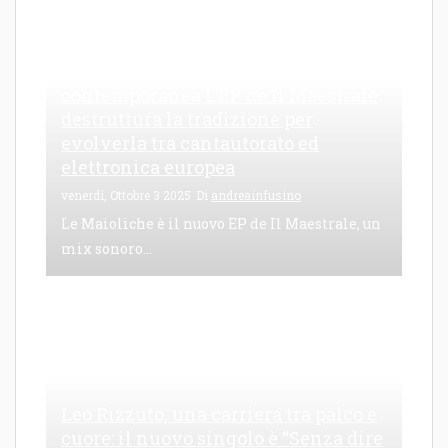
Le Maioliche: canto di una frattura
contemporanea L’EP de Il Maestrale
destruttura la tradizione per
evolverla tra cantautorato ed
elettronica europea
venerdì, Ottobre 3 2025
Di
andreainfusino
Le Maioliche è il nuovo EP de Il Maestrale, un
mix sonoro...
Leo Rizzuto, una carriera tra palco e
cuore: il nuovo singolo è “Senza dire