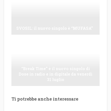
SVOSIL: il nuovo singolo è “MUFASA”
“Break Time” è il nuovo singolo di
Dose in radio e in digitale da venerdì
31 luglio
Ti potrebbe anche interessare