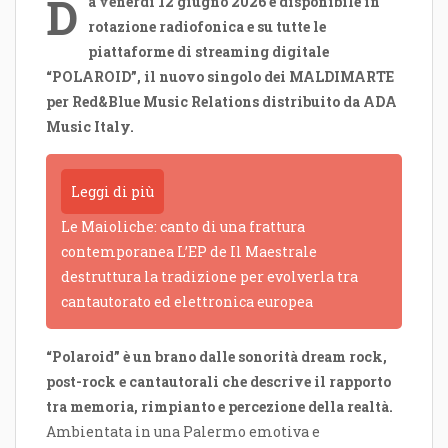
D
a venerdì 12 giugno 2026 è disponibile in
rotazione radiofonica e su tutte le
piattaforme di streaming digitale
“POLAROID”, il nuovo singolo dei MALDIMARTE
per Red&Blue Music Relations distribuito da ADA
Music Italy.
Leggi di più
Le Maioliche: canto di una frattura
contemporanea L’EP de Il Maestrale
destruttura la tradizione per evolverla tra
cantautorato ed elettronica europea
“Polaroid” è un brano dalle sonorità dream rock,
post-rock e cantautorali che descrive il rapporto
tra memoria, rimpianto e percezione della realtà.
Ambientata in una Palermo emotiva e