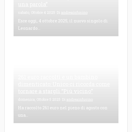
una parola”
sabato, Ottobre 4 2025
Di
andreainfusino
Esce oggi, 4 ottobre 2025, il nuovo singolo di
Leonardo...
261 euro raccolti e un bambino
dimenticato: Unico ci ricorda come
tornare a stargli “Più vicino”
domenica, Ottobre 5 2025
Di
andreainfusino
Ha raccolto 261 euro nel pieno di agosto con
una...