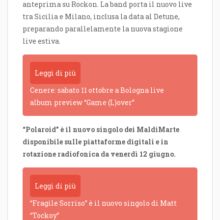
anteprima su Rockon. La band porta il nuovo live
tra Sicilia e Milano, inclusa la data al Detune,
preparando parallelamente la nuova stagione
live estiva.
Leggi di più
Cenere: sabato 11 ottobre a Bologna live
album preview “Game (L)over”
“Polaroid” è il nuovo singolo dei MaldiMarte
disponibile sulle piattaforme digitali e in
rotazione radiofonica da venerdì 12 giugno.
Leggi di più
“Fragile Sorriso” è il nuovo singolo di Matt
“Tockoy”