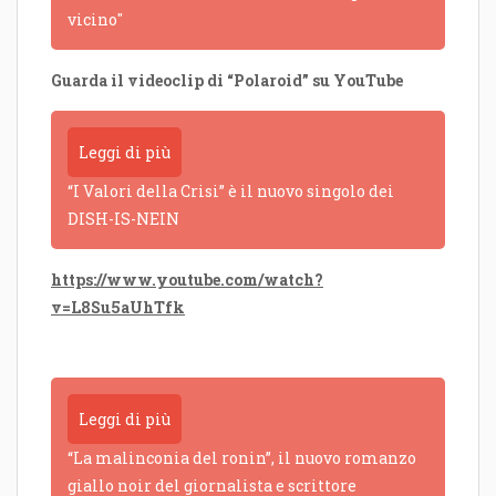
vicino"
Guarda il videoclip di “Polaroid” su YouTube
Leggi di più
“I Valori della Crisi” è il nuovo singolo dei
DISH-IS-NEIN
https://www.youtube.com/watch?
v=L8Su5aUhTfk
Leggi di più
“La malinconia del ronin”, il nuovo romanzo
giallo noir del giornalista e scrittore