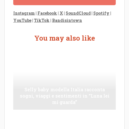
Instagram
|
Facebook
|
X
|
SoundCloud
|
Spotify
|
YouTube
|
TikTok
|
Bandisintown
You may also like
Selly baby modella Italia racconta
sogni, viaggi e sentimenti in “Luna lei
mi guarda”