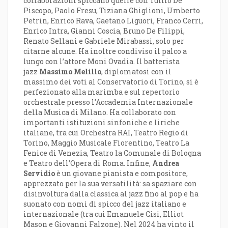
collaborazioni spiccano quelle con Tullio De
Piscopo, Paolo Fresu, Tiziana Ghiglioni, Umberto
Petrin, Enrico Rava, Gaetano Liguori, Franco Cerri,
Enrico Intra, Gianni Coscia, Bruno De Filippi,
Renato Sellani e Gabriele Mirabassi, solo per
citarne alcune. Ha inoltre condiviso il palco a
lungo con l’attore Moni Ovadia. Il batterista
jazz
Massimo Melillo
, diplomatosi con il
massimo dei voti al Conservatorio di Torino, si è
perfezionato alla marimba e sul repertorio
orchestrale presso l’Accademia Internazionale
della Musica di Milano. Ha collaborato con
importanti istituzioni sinfoniche e liriche
italiane, tra cui Orchestra RAI, Teatro Regio di
Torino, Maggio Musicale Fiorentino, Teatro La
Fenice di Venezia, Teatro la Comunale di Bologna
e Teatro dell’Opera di Roma. Infine,
Andrea
Servidio
è un giovane pianista e compositore,
apprezzato per la sua versatilità: sa spaziare con
disinvoltura dalla classica al jazz fino al pop e ha
suonato con nomi di spicco del jazz italiano e
internazionale (tra cui Emanuele Cisi, Elliot
Mason e Giovanni Falzone). Nel 2024 ha vinto il