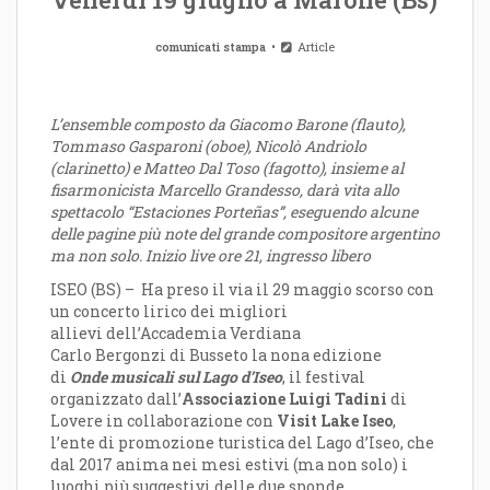
comunicati stampa
Article
L’ensemble composto da Giacomo Barone (flauto),
Tommaso Gasparoni (oboe), Nicolò Andriolo
(clarinetto) e Matteo Dal Toso (fagotto), insieme al
fisarmonicista Marcello Grandesso, darà vita allo
spettacolo
“
Estaciones Porteñas
”
, eseguendo alcune
delle pagine pi
ù note del grande compositore argentino
ma non solo. Inizio live ore 21, ingresso libero
ISEO (BS) – Ha preso il via il 29 maggio scorso con
un concerto lirico dei migliori
allievi dell’Accademia Verdiana
Carlo Bergonzi di Busseto la nona edizione
di
Onde musicali sul Lago d’Iseo
, il festival
organizzato dall’
Associazione Luigi Tadini
di
Lovere in collaborazione con
Visit
Lake Iseo
,
l’ente di promozione turistica del Lago d’Iseo, che
dal 2017 anima nei mesi estivi (ma non solo) i
luoghi più suggestivi delle due sponde