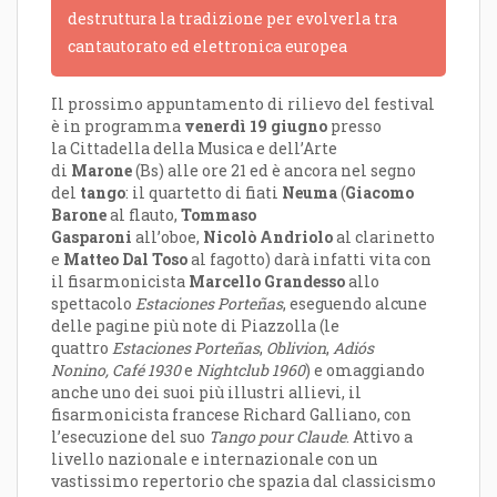
destruttura la tradizione per evolverla tra
cantautorato ed elettronica europea
Il prossimo appuntamento di rilievo del festival
è in programma
venerdì
19 giugno
presso
la Cittadella della Musica e dell’Arte
di
Marone
(Bs) alle ore 21 ed è ancora nel segno
del
tango
: il quartetto di fiati
Neuma
(
Giacomo
Barone
al flauto,
Tommaso
Gasparoni
all’oboe,
Nicolò Andriolo
al clarinetto
e
Matteo Dal Toso
al fagotto) darà infatti vita con
il fisarmonicista
Marcello Grandesso
allo
spettacolo
Estaciones Porteñas
, eseguendo alcune
delle pagine più note di Piazzolla (le
quattro
Estaciones Porteñas
,
Oblivion
,
Adiós
Nonino,
Café 1930
e
Nightclub 1960
) e omaggiando
anche uno dei suoi più illustri allievi, il
fisarmonicista francese Richard Galliano, con
l’esecuzione del suo
Tango pour Claude
. Attivo a
livello nazionale e internazionale con un
vastissimo repertorio che spazia dal classicismo