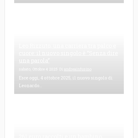
Leo Rizzuto, una carriera tra palco e
cuore: il nuovo singolo è “Senza dire
una parola”
sabato, Ottobre 4 2025
Di
andreainfusino
Esce oggi, 4 ottobre 2025, il nuovo singolo di
Leonardo...
261 euro raccolti e un bambino