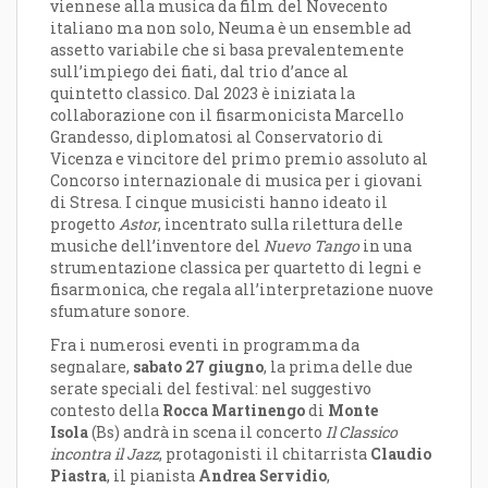
viennese alla musica da film del Novecento
italiano ma non solo, Neuma è un ensemble ad
assetto variabile che si basa prevalentemente
sull’impiego dei fiati, dal trio d’ance al
quintetto classico. Dal 2023 è iniziata la
collaborazione con il fisarmonicista Marcello
Grandesso, diplomatosi al Conservatorio di
Vicenza e vincitore del primo premio assoluto al
Concorso internazionale di musica per i giovani
di Stresa. I cinque musicisti hanno ideato il
progetto
Astor
, incentrato sulla rilettura delle
musiche dell’inventore del
Nuevo Tango
in una
strumentazione classica per quartetto di legni e
fisarmonica, che regala all’interpretazione nuove
sfumature sonore.
Fra i numerosi eventi in programma da
segnalare,
sabato 27 giugno
, la prima delle due
serate speciali del festival: nel suggestivo
contesto della
Rocca Martinengo
di
Monte
Isola
(Bs) andrà in scena il concerto
Il Classico
incontra il Jazz
, protagonisti il chitarrista
Claudio
Piastra
, il pianista
Andrea Servidio
,