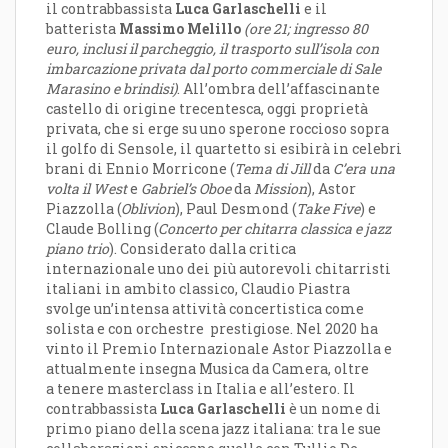
il contrabbassista
Luca Garlaschelli
e il
batterista
Massimo Melillo
(
ore 21
;
ingresso 80
euro, inclusi
il parcheggio, il trasporto sull’isola con
imbarcazione privata dal
porto commerciale di Sale
Marasino
e brindisi
)
. All’ombra dell’affascinante
castello di origine trecentesca, oggi proprietà
privata, che si erge su uno sperone roccioso sopra
il golfo di Sensole, il quartetto si esibirà in celebri
brani di Ennio Morricone (
Tema di Jill
da
C’era una
volta il West
e
Gabriel’s Oboe
da
Mission
), Astor
Piazzolla (
Oblivion
), Paul Desmond (
Take Five
) e
Claude Bolling (
Concerto per chitarra classica e jazz
piano trio
). Considerato dalla critica
internazionale uno dei più autorevoli chitarristi
italiani in ambito classico, Claudio Piastra
svolge un’intensa attività concertistica come
solista e con orchestre prestigiose. Nel 2020 ha
vinto il Premio Internazionale Astor Piazzolla e
attualmente insegna Musica da Camera, oltre
a tenere masterclass in Italia e all’estero. Il
contrabbassista
Luca Garlaschelli
è un nome di
primo piano della scena jazz italiana: tra le sue