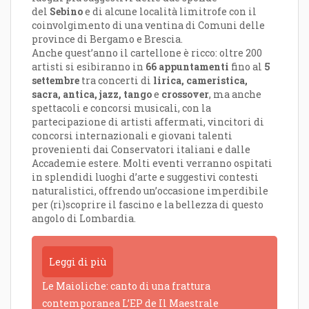
del
Sebino
e di alcune località limitrofe con il
coinvolgimento di una ventina di Comuni delle
province di Bergamo e Brescia.
Anche quest’anno il cartellone è ricco: oltre 200
artisti si esibiranno in
66
appuntamenti
fino
al
5
settembre
tra concerti di
lirica
, cameristica,
sacra, antica, jazz, tango
e
crossover
, ma anche
spettacoli e
concorsi musicali, con la
partecipazione di artisti affermati, vincitori di
concorsi internazionali e giovani talenti
provenienti dai Conservatori italiani e dalle
Accademie estere. Molti eventi verranno ospitati
in splendidi luoghi d’arte e suggestivi contesti
naturalistici, offrendo un’occasione imperdibile
per (ri)scoprire il fascino e la bellezza di questo
angolo di Lombardia.
Leggi di più
Le Maioliche: canto di una frattura
contemporanea L’EP de Il Maestrale