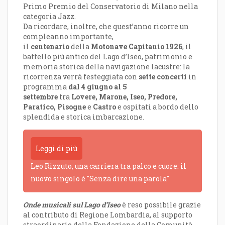
Primo Premio del Conservatorio di Milano nella
categoria Jazz.
Da ricordare, inoltre, che quest’anno ricorre un
compleanno importante,
il
centenario
della
Motonave Capitanio 1926
, il
battello più antico del Lago d’Iseo, patrimonio e
memoria storica della navigazione lacustre: la
ricorrenza verrà festeggiata con
sette concerti
in
programma
dal 4 giugno al 5
settembre
tra
Lovere, Maron
e, Iseo, Predo
re,
Paratico, Pisogne
e
Castro
e ospitati a bordo dello
splendida e storica imbarcazione.
Leggi di più
Leo Rizzuto, una carriera tra palco e cuore: il
nuovo singolo è "Senza dire una parola"
Onde musicali sul Lago d’Iseo
è reso possibile grazie
al contributo di Regione Lombardia, al supporto
straordinario della Fondazione della Comunità