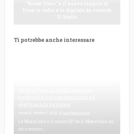
“Break Time” è il nuovo singolo di
Dose in radio e in digitale da venerdì
31 luglio
Ti potrebbe anche interessare
Le Maioliche: canto di una frattura
contemporanea L’EP de Il Maestrale
destruttura la tradizione per
evolverla tra cantautorato ed
elettronica europea
venerdì, Ottobre 3 2025
Di
andreainfusino
Le Maioliche è il nuovo EP de Il Maestrale, un
mix sonoro...