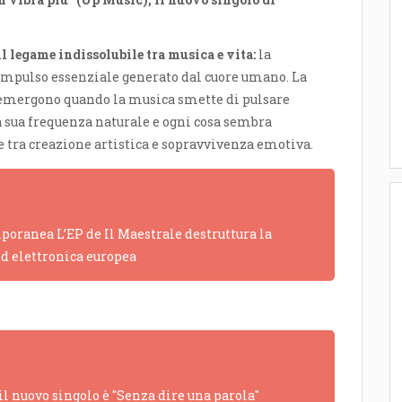
l legame indissolubile tra musica e vita:
la
impulso essenziale generato dal cuore umano. La
he emergono quando la musica smette di pulsare
 sua frequenza naturale e ogni cosa sembra
ne tra creazione artistica e sopravvivenza emotiva.
poranea L’EP de Il Maestrale destruttura la
ed elettronica europea
 il nuovo singolo è "Senza dire una parola"