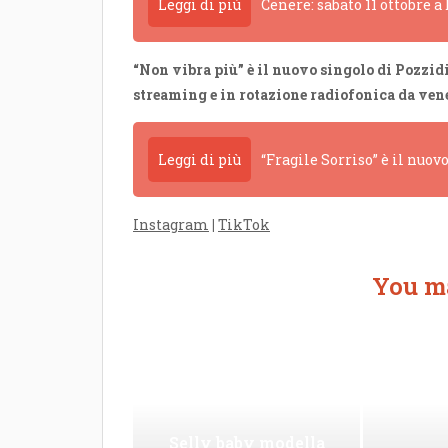
Leggi di più
Cenere: sabato 11 ottobre 
“Non vibra più” è il nuovo singolo di Pozzid
streaming e in rotazione radiofonica da ven
Leggi di più
“Fragile Sorriso” è il nuov
Instagram
|
TikTok
You ma
Selly baby modella