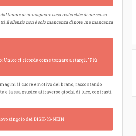
 dal timore di immaginare cosa resterebbe di me senza
tti, il silenzio non è solo mancanza di note, ma mancanza
: Unico ci ricorda come tornare a stargli "Più
magini il cuore emotivo del brano, raccontando
a e la sua musica attraverso giochi di luce, contrasti
 nuovo singolo dei DISH-IS-NEIN