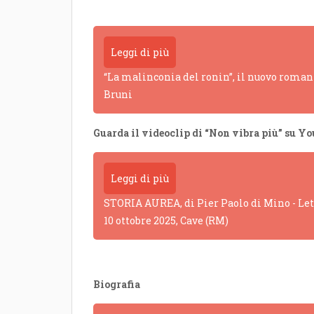
Leggi di più
“La malinconia del ronin”, il nuovo romanz
Bruni
Guarda il videoclip di “Non vibra più” su Y
Leggi di più
STORIA AUREA, di Pier Paolo di Mino - Lettu
10 ottobre 2025, Cave (RM)
Biografia