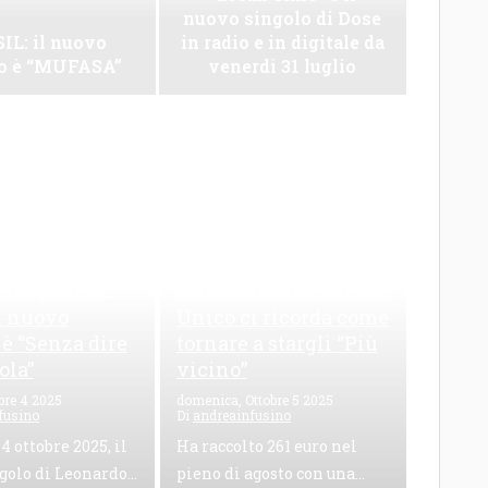
nuovo singolo di Dose
IL: il nuovo
in radio e in digitale da
lo è “MUFASA”
venerdì 31 luglio
zuto, una
261 euro raccolti e un
 tra palco e
bambino dimenticato:
il nuovo
Unico ci ricorda come
 è “Senza dire
tornare a stargli “Più
ola”
vicino”
bre 4 2025
domenica, Ottobre 5 2025
fusino
Di
andreainfusino
 4 ottobre 2025, il
Ha raccolto 261 euro nel
golo di Leonardo...
pieno di agosto con una...