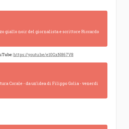
o giallo noir del giornalista e scrittore Riccardo
ouTube:
https://youtu.be/e10GxN867V8
ra Corale - da un'idea di Filippo Golia - venerdì