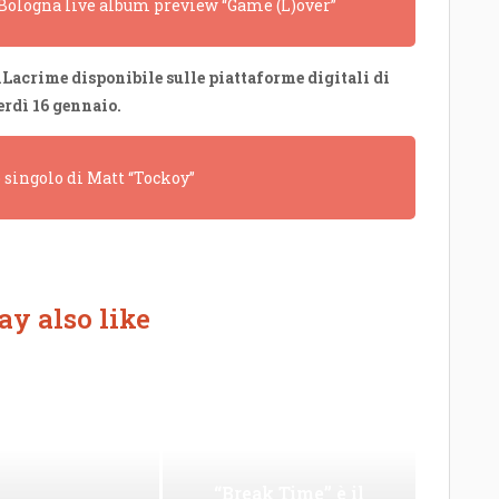
a Bologna live album preview “Game (L)over”
iLacrime disponibile sulle piattaforme digitali di
erdì 16 gennaio.
o singolo di Matt “Tockoy”
y also like
“Break Time” è il