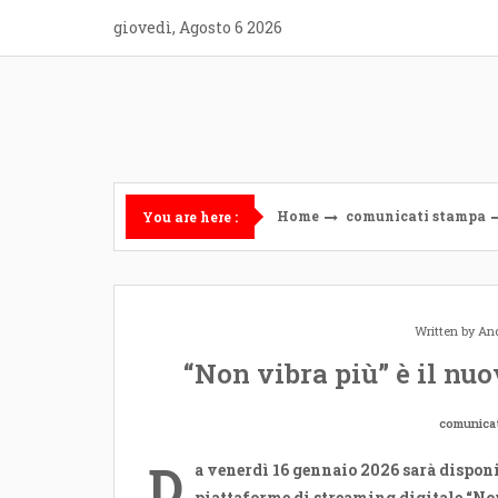
Skip
giovedì, Agosto 6 2026
to
content
Home
comunicati stampa
You are here :
Written by
And
“Non vibra più” è il nu
comunica
D
a venerdì 16 gennaio 2026 sarà disponib
piattaforme di streaming digitale “Non