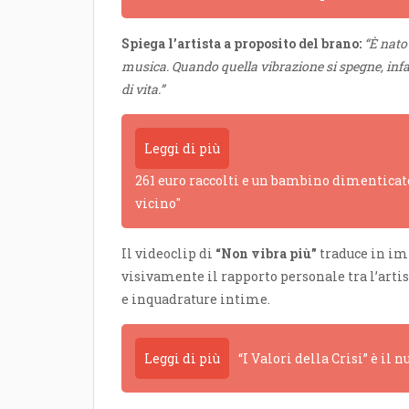
Spiega l’artista a proposito del brano:
“È nato
musica. Quando quella vibrazione si spegne, infa
di vita.”
Leggi di più
261 euro raccolti e un bambino dimenticato
vicino"
Il videoclip di
“Non vibra più”
traduce in im
visivamente il rapporto personale tra l’artist
e inquadrature intime.
Leggi di più
“I Valori della Crisi” è il