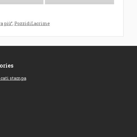
a più”
,
PozzidiLacrime
ories
cati stampa