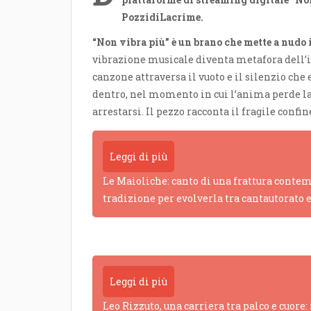
PozzidiLacrime.
“Non vibra più” è un brano che mette a nudo i
vibrazione musicale diventa metafora dell’
canzone attraversa il vuoto e il silenzio c
dentro, nel momento in cui l’anima perde la
arrestarsi. Il pezzo racconta il fragile confi
Leggi di più
Le Maioliche: canto di una frattura contem
tradizione per evolverla tra cantautorato 
Leggi di più
Leo Rizzuto, una carriera tra palco e cuore: