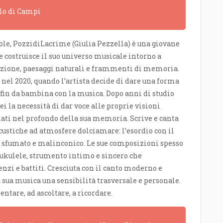
olo di Campi
vole, PozzidiLacrime (Giulia Pezzella) è una giovane
e costruisce il suo universo musicale intorno a
zione, paesaggi naturali e frammenti di memoria.
 nel 2020, quando l’artista decide di dare una forma
fin da bambina con la musica. Dopo anni di studio
ei la necessità di dar voce alle proprie visioni
lati nel profondo della sua memoria. Scrive e canta
custiche ad atmosfere dolciamare: l’esordio con il
do sfumato e malinconico. Le sue composizioni spesso
ukulele, strumento intimo e sincero che
nzi e battiti. Cresciuta con il canto moderno e
la sua musica una sensibilità trasversale e personale.
entare, ad ascoltare, a ricordare.