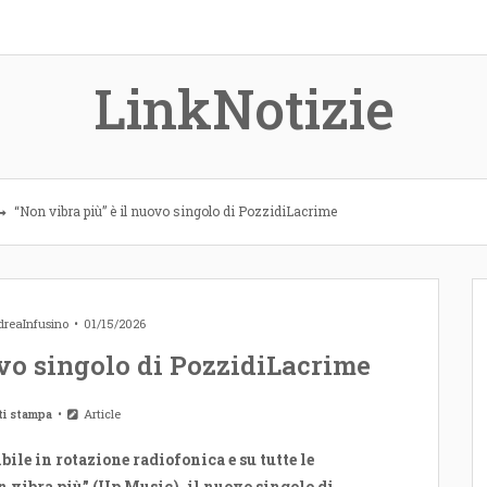
LinkNotizie
“Non vibra più” è il nuovo singolo di PozzidiLacrime
reaInfusino
01/15/2026
ovo singolo di PozzidiLacrime
ti stampa
Article
ile in rotazione radiofonica e su tutte le
 vibra più” (Up Music), il nuovo singolo di