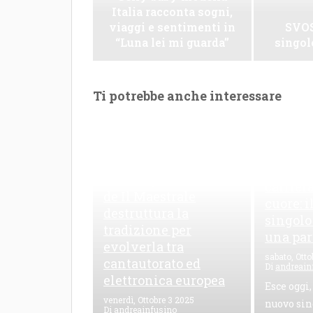
Italia racconta sogni,
viaggi e sentimenti in
SVOS
“Luna lei mi guarda”
singo
Ti potrebbe anche interessare
Le Maioliche: canto di
una frattura
Leo Riz
contemporanea L’EP
carriera
de Il Maestrale
cuore: 
destruttura la
singolo
tradizione per
una par
evolverla tra
sabato, Otto
cantautorato ed
Di
andreain
elettronica europea
Esce oggi,
venerdì, Ottobre 3 2025
nuovo sin
Di
andreainfusino