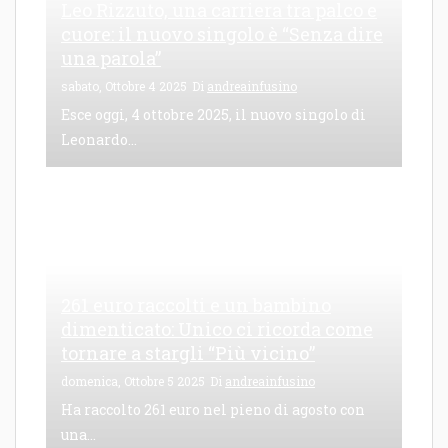
Leo Rizzuto, una carriera tra palco e
cuore: il nuovo singolo è “Senza dire
una parola”
sabato, Ottobre 4 2025
Di
andreainfusino
Esce oggi, 4 ottobre 2025, il nuovo singolo di
Leonardo...
261 euro raccolti e un bambino
dimenticato: Unico ci ricorda come
tornare a stargli “Più vicino”
domenica, Ottobre 5 2025
Di
andreainfusino
Ha raccolto 261 euro nel pieno di agosto con
una...