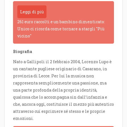
Leggi di più
261 euro raccolti e un bambino dimenticato:
Unico ci ricorda come tornare a stargli "Più
vicino"
Biografia
Nato a Gallipoli il 2 febbraio 2004, Lorenzo Lupo è
un cantante pugliese originario di Casarano, in
provincia di Lecce. Per lui la musica non
rappresenta semplicemente una passione, ma
una parte profonda della propria identità,
qualcosa che lo accompagna sin dall’infanzia e
che, ancora oggi, costituisce il mezzo più autentico
attraverso cui esprimere sé stesso e le proprie
emozioni.