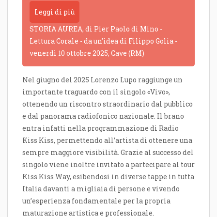
Leggi di più
STORIA AUREA, di Pier Paolo di Mino -
Lettura Corale - da un'idea di Filippo Golia -
venerdì 10 ottobre 2025, Cave (RM)
Nel giugno del 2025 Lorenzo Lupo raggiunge un
importante traguardo con il singolo «Vivo»,
ottenendo un riscontro straordinario dal pubblico
e dal panorama radiofonico nazionale. Il brano
entra infatti nella programmazione di Radio
Kiss Kiss, permettendo all’artista di ottenere una
sempre maggiore visibilità. Grazie al successo del
singolo viene inoltre invitato a partecipare al tour
Kiss Kiss Way, esibendosi in diverse tappe in tutta
Italia davanti a migliaia di persone e vivendo
un’esperienza fondamentale per la propria
maturazione artistica e professionale.