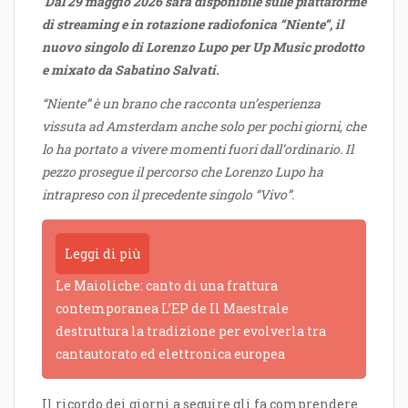
Dal 29 maggio 2026 sarà disponibile sulle piattaforme
di streaming e in rotazione radiofonica “Niente”, il
nuovo singolo di Lorenzo Lupo per Up Music prodotto
e mixato da Sabatino Salvati.
“Niente” è un brano che racconta un’esperienza
vissuta ad Amsterdam anche solo per pochi giorni, che
lo ha portato a vivere momenti fuori dall’ordinario. Il
pezzo prosegue il percorso che Lorenzo Lupo ha
intrapreso con il precedente singolo “Vivo”.
Leggi di più
Le Maioliche: canto di una frattura
contemporanea L’EP de Il Maestrale
destruttura la tradizione per evolverla tra
cantautorato ed elettronica europea
Il ricordo dei giorni a seguire gli fa comprendere