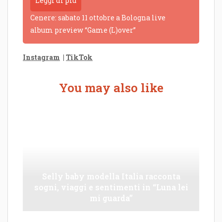
Leggi di più
Cenere: sabato 11 ottobre a Bologna live
album preview “Game (L)over”
Instagram
|
TikTok
You may also like
Selly baby modella Italia racconta
sogni, viaggi e sentimenti in “Luna lei
mi guarda”