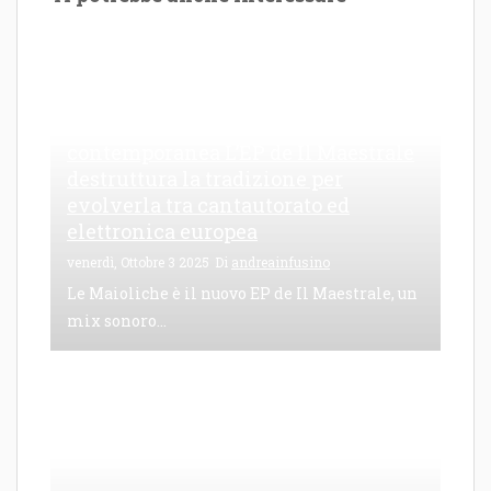
Le Maioliche: canto di una frattura
contemporanea L’EP de Il Maestrale
destruttura la tradizione per
evolverla tra cantautorato ed
elettronica europea
venerdì, Ottobre 3 2025
Di
andreainfusino
Le Maioliche è il nuovo EP de Il Maestrale, un
mix sonoro...