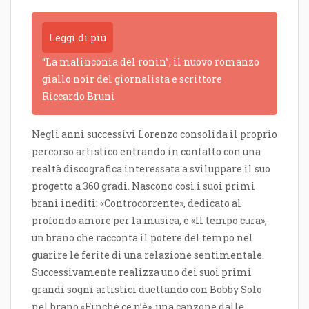
Leggi di più
“La malinconia del ronin”, il nuovo romanzo
giallo noir del giornalista e scrittore
Riccardo Bruni
Negli anni successivi Lorenzo consolida il proprio
percorso artistico entrando in contatto con una
realtà discografica interessata a sviluppare il suo
progetto a 360 gradi. Nascono così i suoi primi
brani inediti: «Controcorrente», dedicato al
profondo amore per la musica, e «Il tempo cura»,
un brano che racconta il potere del tempo nel
guarire le ferite di una relazione sentimentale.
Successivamente realizza uno dei suoi primi
grandi sogni artistici duettando con Bobby Solo
nel brano «Finché ce n’è», una canzone dalle