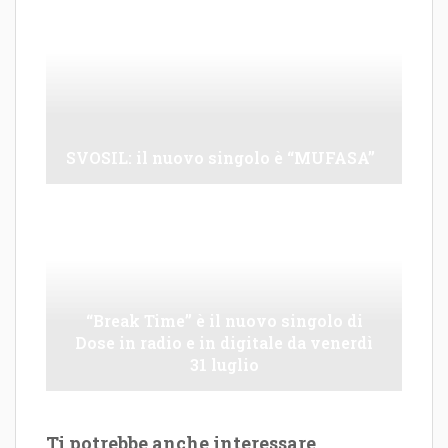
SVOSIL: il nuovo singolo è “MUFASA”
“Break Time” è il nuovo singolo di
Dose in radio e in digitale da venerdì
31 luglio
Ti potrebbe anche interessare