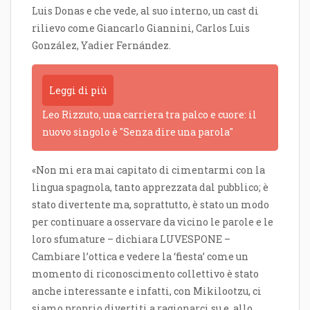
Luis Donas e che vede, al suo interno, un cast di
rilievo come Giancarlo Giannini, Carlos Luis
González, Yadier Fernández.
Leggi di più
Leo Rizzuto, una carriera tra palco e cuore: il
nuovo singolo è "Senza dire una parola"
«Non mi era mai capitato di cimentarmi con la
lingua spagnola, tanto apprezzata dal pubblico; è
stato divertente ma, soprattutto, è stato un modo
per continuare a osservare da vicino le parole e le
loro sfumature – dichiara LUVESPONE –
Cambiare l’ottica e vedere la ‘fiesta’ come un
momento di riconoscimento collettivo è stato
anche interessante e infatti, con Mikilootzu, ci
siamo proprio divertiti a ragionarci su e, allo