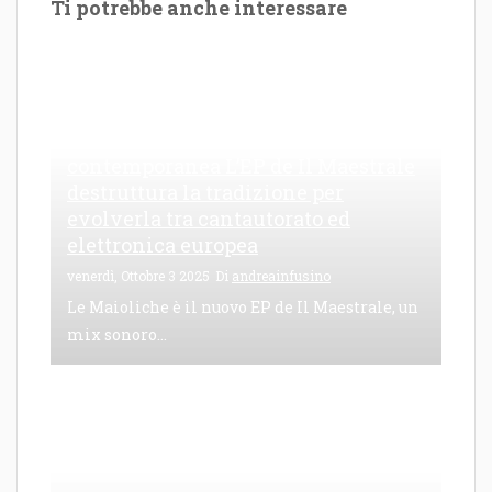
Ti potrebbe anche interessare
Le Maioliche: canto di una frattura
contemporanea L’EP de Il Maestrale
destruttura la tradizione per
evolverla tra cantautorato ed
elettronica europea
venerdì, Ottobre 3 2025
Di
andreainfusino
Le Maioliche è il nuovo EP de Il Maestrale, un
mix sonoro...