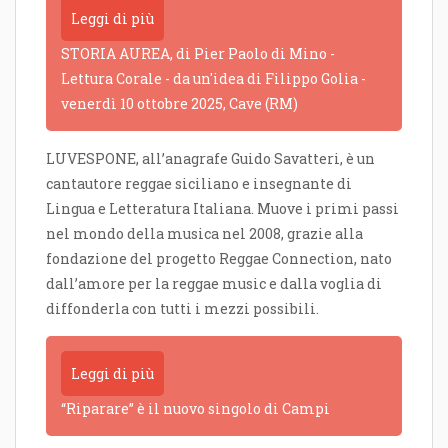
Leggi di più
STORIA AUREA, di Pier Paolo di Mino -
Lettura Corale - da un'idea di Filippo Golia -
venerdì 10 ottobre 2025, Cave (RM)
LUVESPONE, all’anagrafe Guido Savatteri, è un
cantautore reggae siciliano e insegnante di
Lingua e Letteratura Italiana. Muove i primi passi
nel mondo della musica nel 2008, grazie alla
fondazione del progetto Reggae Connection, nato
dall’amore per la reggae music e dalla voglia di
diffonderla con tutti i mezzi possibili.
Leggi di più
“Riparare” è il nuovo singolo di Campi