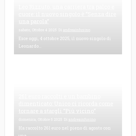
Leo Rizzuto, una carriera tra palco e
cuore: il nuovo singolo è “Senza dire
una parola”
sabato, Ottobre 4 2025
Di
andreainfusino
Esce oggi, 4 ottobre 2025, il nuovo singolo di
Leonardo...
261 euro raccolti e un bambino
dimenticato: Unico ci ricorda come
tornare a stargli “Più vicino”
domenica, Ottobre 5 2025
Di
andreainfusino
Ha raccolto 261 euro nel pieno di agosto con
una...