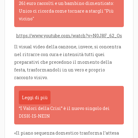
261 euro raccolti e un bambino dimenticato:
Unico ci ricorda come tornare a stargli "Più
vicino"
https://www.youtube.com/watch?
v=N0J8F_62_Os
Il visual video della canzone, invece, si concentra
nel ritrarre con cura e intensità tutti quei
preparativi che precedono il momento della
festa, trasformandoli in un vero e proprio
racconto visivo.
Leggi di più
“I Valori della Crisi” è il nuovo singolo dei
DISH-IS-NEIN
«Il piano sequenza domestico trasforma l’attesa