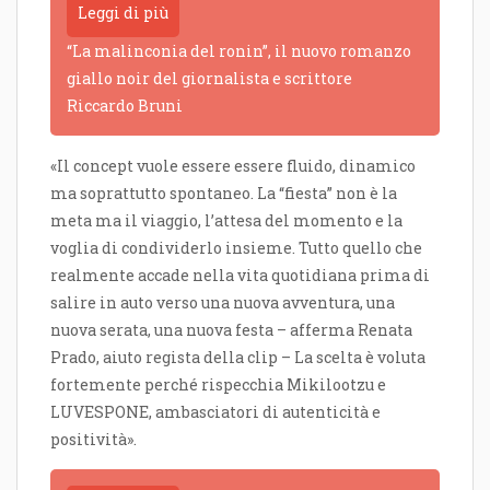
Leggi di più
“La malinconia del ronin”, il nuovo romanzo
giallo noir del giornalista e scrittore
Riccardo Bruni
«Il concept vuole essere essere fluido, dinamico
ma soprattutto spontaneo. La “fiesta” non è la
meta ma il viaggio, l’attesa del momento e la
voglia di condividerlo insieme. Tutto quello che
realmente accade nella vita quotidiana prima di
salire in auto verso una nuova avventura, una
nuova serata, una nuova festa – afferma Renata
Prado, aiuto regista della clip – La scelta è voluta
fortemente perché rispecchia Mikilootzu e
LUVESPONE, ambasciatori di autenticità e
positività».