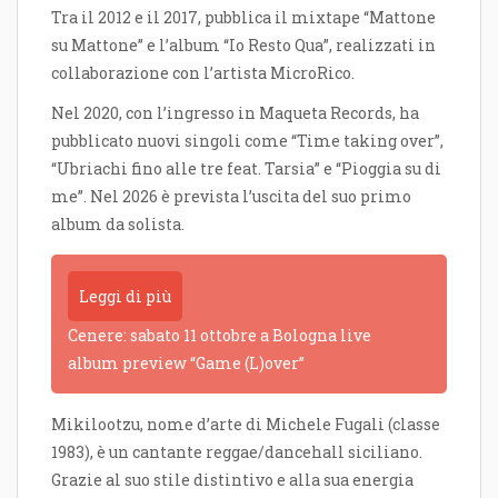
Tra il 2012 e il 2017, pubblica il mixtape “Mattone
su Mattone” e l’album “Io Resto Qua”, realizzati in
collaborazione con l’artista MicroRico.
Nel 2020, con l’ingresso in Maqueta Records, ha
pubblicato nuovi singoli come “Time taking over”,
“Ubriachi fino alle tre feat. Tarsia” e “Pioggia su di
me”. Nel 2026 è prevista l’uscita del suo primo
album da solista.
Leggi di più
Cenere: sabato 11 ottobre a Bologna live
album preview “Game (L)over”
Mikilootzu, nome d’arte di Michele Fugali (classe
1983), è un cantante reggae/dancehall siciliano.
Grazie al suo stile distintivo e alla sua energia