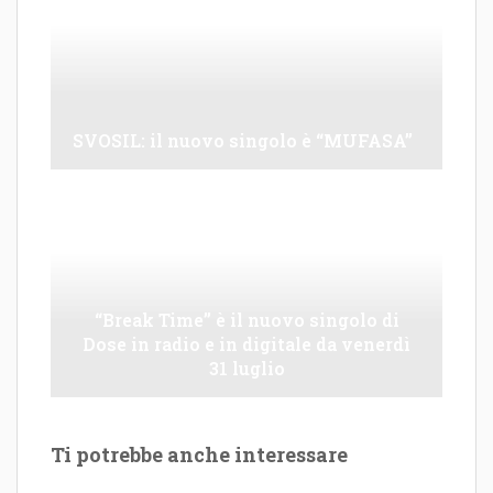
SVOSIL: il nuovo singolo è “MUFASA”
“Break Time” è il nuovo singolo di
Dose in radio e in digitale da venerdì
31 luglio
Ti potrebbe anche interessare