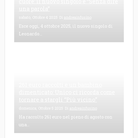
cuore: il nuovo singolo è “Senza dire
una parola”
sabato, Ottobre 4 2025
Di
andreainfusino
Esce oggi, 4 ottobre 2025, il nuovo singolo di
Leonardo...
261 euro raccolti e un bambino
dimenticato: Unico ci ricorda come
tornare a stargli “Più vicino”
domenica, Ottobre 5 2025
Di
andreainfusino
Ha raccolto 261 euro nel pieno di agosto con
una...