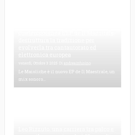
Le Maioliche: canto di una frattura
contemporanea L’EP de Il Maestrale
destruttura la tradizione per
evolverla tra cantautorato ed
elettronica europea
venerdì, Ottobre 3 2025
Di
andreainfusino
Le Maioliche è il nuovo EP de Il Maestrale, un
mix sonoro...
Leo Rizzuto, una carriera tra palco e