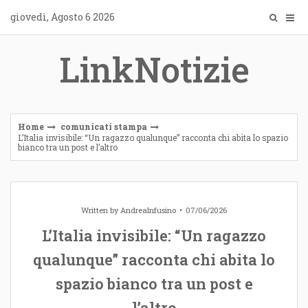
Skip
giovedì, Agosto 6 2026
to
content
LinkNotizie
Home
comunicati stampa
L’Italia invisibile: “Un ragazzo qualunque” racconta chi abita lo spazio
bianco tra un post e l’altro
Written by
AndreaInfusino
07/06/2026
L’Italia invisibile: “Un ragazzo
qualunque” racconta chi abita lo
spazio bianco tra un post e
l’altro