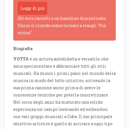
Leggi di più
261 euro raccolti e un bambino dimenticato:
Unico ci ricorda come tornare a stargli "Più
vicino"
Biografia
YOTTA
è un artista autodidatta e versatile, che
ama sperimentare e abbracciare tutti gli stili
musicali. Ha mosso i primi passi nel mondo della
musica in modo del tutto istintivo, scrivendo la
sua prima canzone ancor prima di avere le
conoscenze tecniche per poterla concretizzare.
Nel corso degli anni ha maturato una solida
esperienza sul campo lavorando ed esibendosi
con vari gruppi musicali a Cuba. Il suo principale
obiettivo artistico è quello di arrivare a ogni tipo