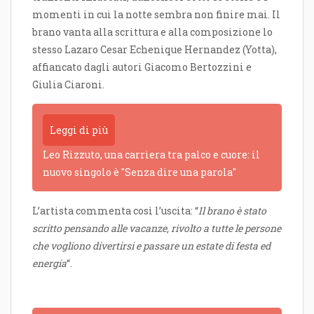
momenti in cui la notte sembra non finire mai. Il
brano vanta alla scrittura e alla composizione lo
stesso Lazaro Cesar Echenique Hernandez (Yotta),
affiancato dagli autori Giacomo Bertozzini e
Giulia Ciaroni.
Leggi di più
Leo Rizzuto, una carriera tra palco e cuore: il
nuovo singolo è "Senza dire una parola"
L’artista commenta così l’uscita: “
Il brano è stato
scritto pensando alle vacanze, rivolto a tutte le persone
che vogliono divertirsi e passare un estate di festa ed
energia
“.