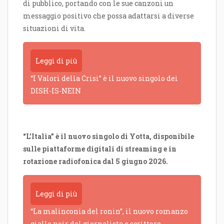
di pubblico, portando con le sue canzoni un
messaggio positivo che possa adattarsi a diverse
situazioni di vita.
Leggi di più
“I Valori della Crisi” è il nuovo singolo dei
DISH-IS-NEIN
“L’Italia” è il nuovo singolo di Yotta, disponibile
sulle piattaforme digitali di streaming e in
rotazione radiofonica dal 5 giugno 2026.
Leggi di più
“La malinconia del ronin”, il nuovo romanzo
giallo noir del giornalista e scrittore