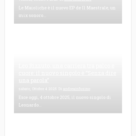
Le Maioliche è il nuovo EP de Il Maestrale, un
mix sonoro...
Leo Rizzuto, una carriera tra palco e
cuore: il nuovo singolo è “Senza dire
una parola”
sabato, Ottobre 4 2025
Di
andreainfusino
Esce oggi, 4 ottobre 2025, il nuovo singolo di
Leonardo...