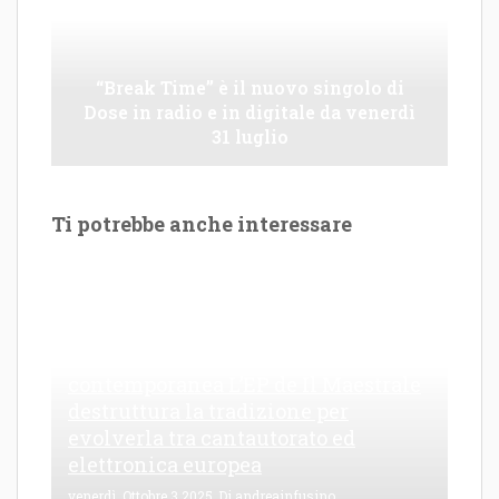
“Break Time” è il nuovo singolo di
Dose in radio e in digitale da venerdì
31 luglio
Ti potrebbe anche interessare
Le Maioliche: canto di una frattura
contemporanea L’EP de Il Maestrale
destruttura la tradizione per
evolverla tra cantautorato ed
elettronica europea
venerdì, Ottobre 3 2025
Di
andreainfusino