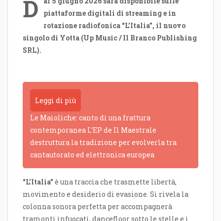
D
al 5 giugno 2026 sarà disponibile sulle
piattaforme digitali di streaming e in
rotazione radiofonica “L’Italia”, il nuovo
singolo di Yotta (Up Music / Il Branco Publishing
SRL).
Leggi di più
Le Maioliche: canto di una frattura
contemporanea L’EP de Il Maestrale
destruttura la tradizione per evolverla tra
cantautorato ed elettronica europea
“L’Italia”
è una traccia che trasmette libertà,
movimento e desiderio di evasione. Si rivela la
colonna sonora perfetta per accompagnerà
tramonti infuocati, dancefloor sotto le stelle e i