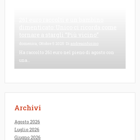
261 euro raccolti e un bambino
dimenticato: Unico ci ricorda come
tornare a stargli “Più vicino”
domenica, Ottobre 5 2025
Di
andreainfusino
Ha raccolto 261 euro nel pieno di agosto con
una...
Archivi
Agosto 2026
Luglio 2026
Giugno 2026