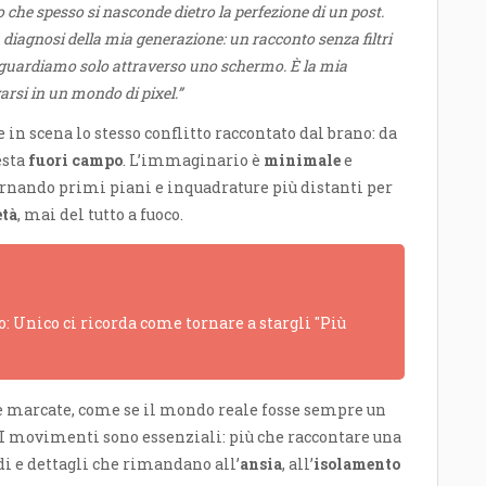
o che spesso si nasconde dietro la perfezione di un post.
iagnosi della mia generazione: un racconto senza filtri
a guardiamo solo attraverso uno schermo. È la mia
arsi in un mondo di pixel.”
in scena lo stesso conflitto raccontato dal brano: da
esta
fuori campo
. L’immaginario è
minimale
e
ternando primi piani e inquadrature più distanti per
età
, mai del tutto a fuoco.
: Unico ci ricorda come tornare a stargli "Più
re marcate, come se il mondo reale fosse sempre un
. I movimenti sono essenziali: più che raccontare una
rdi e dettagli che rimandano all’
ansia
, all’
isolamento