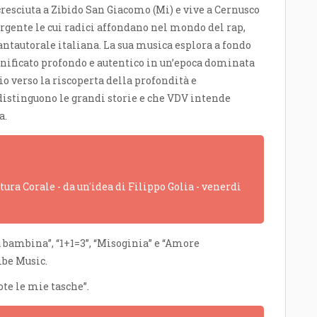
 cresciuta a
Zibido San Giacomo (Mi) e vive a Cernusco
gente le cui radici affondano nel mondo del rap,
antautorale italiana. La sua musica esplora a fondo
gnificato profondo e autentico in un’epoca dominata
gio verso la riscoperta della profondità e
ddistinguono le grandi storie e che VDV intende
a.
ra Corale - da un'idea di Filippo Golia - venerdì
 bambina”, “1+1=3”, “Misoginia” e “Amore
ibe Music.
te le mie tasche”.