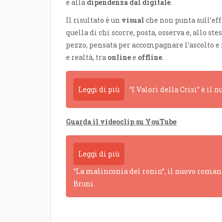
e alla
dipendenza dal digitale
.
Il risultato è un
visual
che non punta sull’eff
quella di chi scorre, posta, osserva e, allo st
pezzo, pensata per accompagnare l’ascolto e 
e realtà, tra
online
e
offline
.
Leggi di più
“I Valori della Crisi” è il
Guarda il videoclip su YouTube
Leggi di più
“La malinconia del ronin”, il nuovo romanz
Bruni