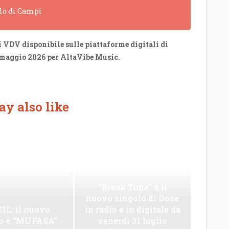
olo di Campi
i VDV disponibile sulle piattaforme digitali di
 maggio 2026 per Alta
V
ibe Music.
y also like
“Break Time” è il
nuovo singolo di Dose
IL: il nuovo
in radio e in digitale da
lo è “MUFASA”
venerdì 31 luglio