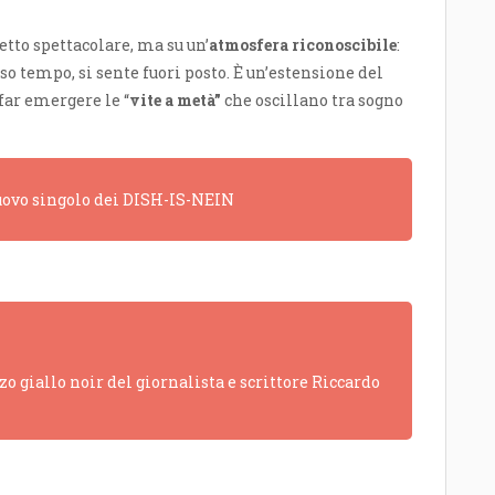
etto spettacolare, ma su un’
atmosfera riconoscibile
:
esso tempo, si sente fuori posto. È un’estensione del
far emergere le “
vite a metà”
che oscillano tra sogno
 nuovo singolo dei DISH-IS-NEIN
o giallo noir del giornalista e scrittore Riccardo