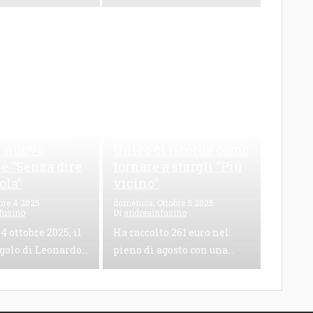
zuto, una
261 euro raccolti e un
 tra palco e
bambino dimenticato:
il nuovo
Unico ci ricorda come
 è “Senza dire
tornare a stargli “Più
ola”
vicino”
bre 4 2025
domenica, Ottobre 5 2025
fusino
Di
andreainfusino
 4 ottobre 2025, il
Ha raccolto 261 euro nel
golo di Leonardo...
pieno di agosto con una...