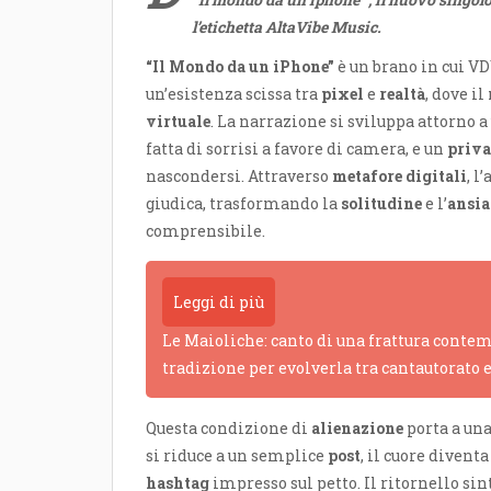
l’etichetta AltaVibe Music.
“Il Mondo da un iPhone”
è un brano in cui V
un’esistenza scissa tra
pixel
e
realtà
, dove i
virtuale
. La narrazione si sviluppa attorno 
fatta di sorrisi a favore di camera, e un
priva
nascondersi. Attraverso
metafore digitali
, l
giudica, trasformando la
solitudine
e l’
ansia
comprensibile.
Leggi di più
Le Maioliche: canto di una frattura contem
tradizione per evolverla tra cantautorato 
Questa condizione di
alienazione
porta a una
si riduce a un semplice
post
, il cuore divent
hashtag
impresso sul petto. Il ritornello si