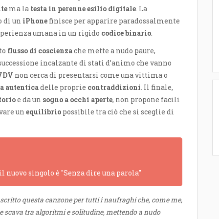
nte
ma la
testa in perenne esilio digitale
. La
o di un
iPhone
finisce per apparire paradossalmente
esperienza umana in un rigido
codice binario
.
ato
flusso di coscienza
che mette a nudo paure,
successione incalzante di stati d’animo che vanno
VDV
non cerca di presentarsi come una vittima o
ia autentica
delle proprie
contraddizioni
. Il finale,
torio
e da un
sogno a occhi aperte
, non propone facili
ovare un
equilibrio
possibile tra ciò che si sceglie di
 il nuovo singolo è "Senza dire una parola"
scritto questa canzone per tutti i naufraghi che, come me,
 scava tra algoritmi e solitudine, mettendo a nudo