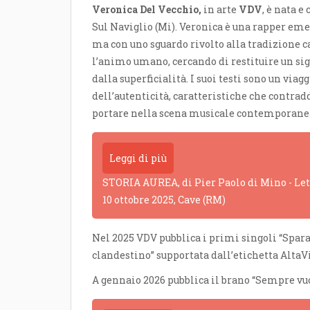
Veronica Del Vecchio,
in arte
VDV
, è nata e
Sul Naviglio (Mi). Veronica è
una rapper emer
ma con uno sguardo rivolto alla tradizione c
l’animo umano, cercando di restituire un si
dalla superficialità. I suoi testi sono un viag
dell’autenticità, caratteristiche che contra
portare nella scena musicale contemporane
Leggi di più
STORIA AUREA, di Pier Paolo di Mino - Lettu
10 ottobre 2025, Cave (RM)
Nel 2025 VDV pubblica i primi singoli “Spara
clandestino” supportata dall’etichetta AltaV
A gennaio 2026 pubblica il brano “Sempre vuo