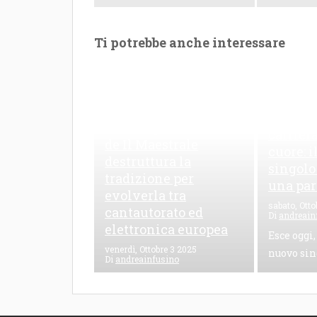
Ti potrebbe anche interessare
Le Maioliche: canto di
una frattura
Leo Riz
contemporanea L’EP
carriera
de Il Maestrale
cuore: 
destruttura la
singolo
tradizione per
una par
evolverla tra
sabato, Otto
cantautorato ed
Di
andreain
elettronica europea
Esce oggi,
venerdì, Ottobre 3 2025
nuovo sin
Di
andreainfusino
Le Maioliche è il nuovo EP
de Il Maestrale, un mix
sonoro...