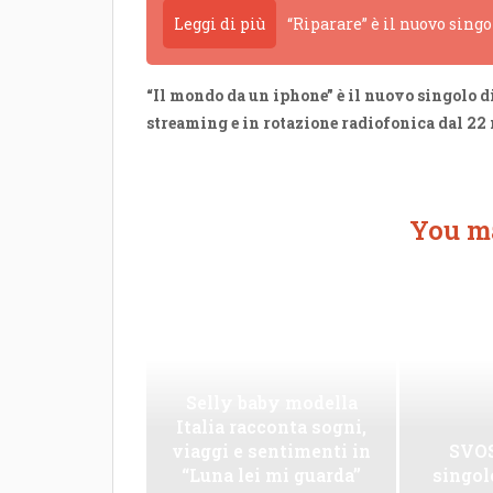
Leggi di più
“Riparare” è il nuovo sing
“Il mondo da un iphone”
è il nuovo singolo d
streaming e in rotazione radiofonica dal 22
You ma
Selly baby modella
Italia racconta sogni,
viaggi e sentimenti in
SVOS
“Luna lei mi guarda”
singo