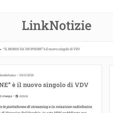
LinkNotizie
“IL MONDO DA UN IPHONE” è il nuovo singolo di VDV
reaInfusino
06/11/2026
” è il nuovo singolo di VDV
ti stampa
Article
e le piattaforme di streaming e in rotazione radiofonica
 di Veronica Del Vecchio, in arte VDV, pubblicato per