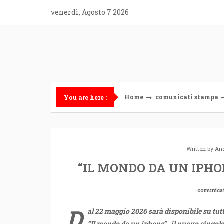
Skip
venerdì, Agosto 7 2026
to
content
Home
comunicati stampa
You are here :
Written by
And
“IL MONDO DA UN IPHONE
comunica
D
al 22 maggio 2026 sarà disponibile su tutt
“Il mondo da un iphone” , il nuovo singolo