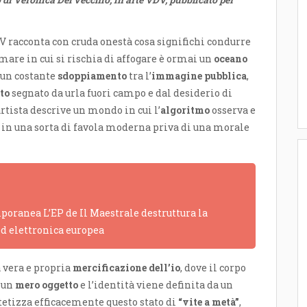
DV racconta con cruda onestà cosa significhi condurre
l mare in cui si rischia di affogare è ormai un
oceano
a un costante
sdoppiamento
tra l’
immagine pubblica
,
to
segnato da urla fuori campo e dal desiderio di
’artista descrive un mondo in cui l’
algoritmo
osserva e
in una sorta di favola moderna priva di una morale
poranea L’EP de Il Maestrale destruttura la
ed elettronica europea
 vera e propria
mercificazione dell’io
, dove il corpo
a un
mero oggetto
e l’identità viene definita da un
ntetizza efficacemente questo stato di
“vite a metà”
,