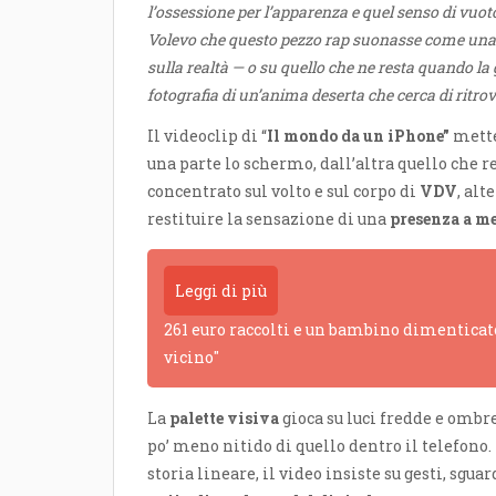
l’ossessione per l’apparenza e quel senso di vuot
Volevo che questo pezzo rap suonasse come una d
sulla realtà — o su quello che ne resta quando l
fotografia di un’anima deserta che cerca di ritrov
Il videoclip di “
Il mondo da un iPhone”
mette 
una parte lo schermo, dall’altra quello che r
concentrato sul volto e sul corpo di
VDV
, al
restituire la sensazione di una
presenza a m
Leggi di più
261 euro raccolti e un bambino dimenticato
vicino"
La
palette visiva
gioca su luci fredde e omb
po’ meno nitido di quello dentro il telefono
storia lineare, il video insiste su gesti, sgua