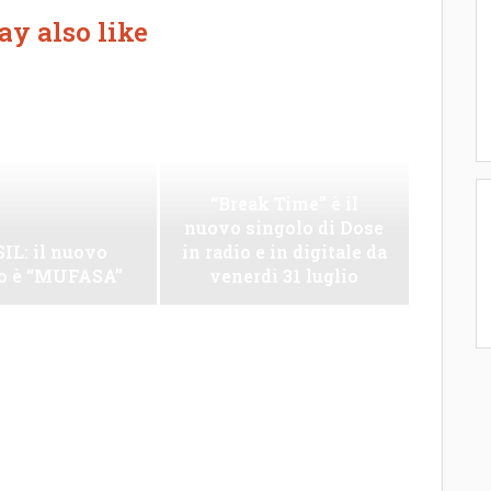
y also like
“Break Time” è il
nuovo singolo di Dose
IL: il nuovo
in radio e in digitale da
lo è “MUFASA”
venerdì 31 luglio
zuto, una
261 euro raccolti e un