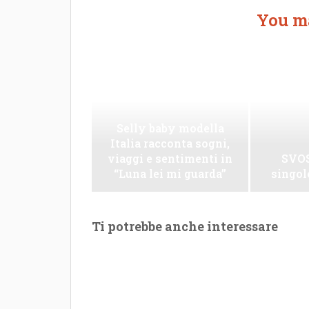
You ma
Selly baby modella
Italia racconta sogni,
viaggi e sentimenti in
SVOS
“Luna lei mi guarda”
singo
Ti potrebbe anche interessare
Le Maioliche: canto di
una frattura
Leo Riz