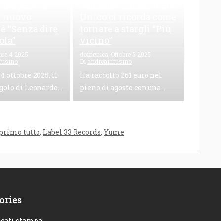
 tra palco e
bambino dimenticato:
il nuovo
Unico ci ricorda come
 è “Senza dire
tornare a stargli “Più
ola”
vicino”
bre 4 2025
domenica, Ottobre 5 2025
fusino
Di
andreainfusino
 4 ottobre 2025, il
Ha raccolto 261 euro nel
golo di Leonardo...
pieno di agosto con una...
 primo tutto
,
Label 33 Records
,
Yume
ories
cati stampa