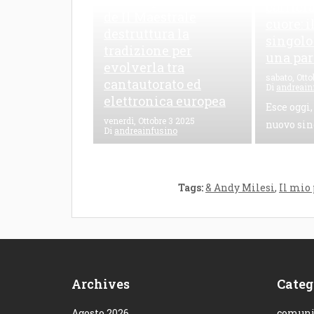
contemporanea L’EP
carriera
de Il Maestrale
cuore: 
destruttura la
singolo
tradizione per
una par
evolverla tra
sabato, Otto
cantautorato ed
Di
andreain
elettronica europea
Esce oggi,
venerdì, Ottobre 3 2025
nuovo sin
Di
andreainfusino
Le Maioliche è il nuovo EP
de Il Maestrale, un mix
sonoro...
Tags:
& Andy Milesi
,
Il mio
Archives
Categ
Agosto 2026
comuni