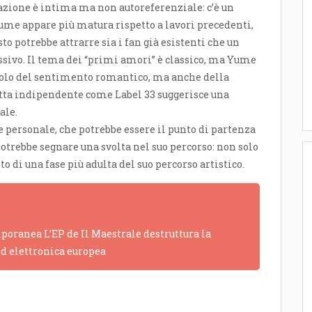
azione è intima ma non autoreferenziale: c’è un
Yume appare più matura rispetto a lavori precedenti,
to potrebbe attrarre sia i fan già esistenti che un
ssivo. Il tema dei “primi amori” è classico, ma Yume
solo del sentimento romantico, ma anche della
etta indipendente come Label 33 suggerisce una
ale.
e personale, che potrebbe essere il punto di partenza
otrebbe segnare una svolta nel suo percorso: non solo
i una fase più adulta del suo percorso artistico.
poranea L’EP de Il Maestrale destruttura la
ed elettronica europea