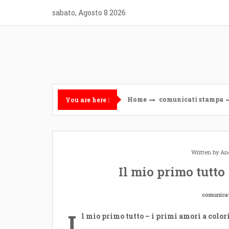
Skip
sabato, Agosto 8 2026
to
content
Home
comunicati stampa
You are here :
Written by
And
Il mio primo tutto
comunica
I
l mio primo tutto – i primi amori a color