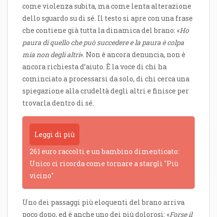
come violenza subita, ma come lenta alterazione
dello sguardo su di sé. Il testo si apre con una frase
che contiene già tutta la dinamica del brano: «
Ho
paura di quello che può succedere e la paura è colpa
mia non degli altri
». Non è ancora denuncia, non è
ancora richiesta d’aiuto. È la voce di chi ha
cominciato a processarsi da solo, di chi cerca una
spiegazione alla crudeltà degli altri e finisce per
trovarla dentro di sé.
Leggi di più
261 euro raccolti e un bambino dimenticato:
Unico ci ricorda come tornare a stargli "Più
vicino"
Uno dei passaggi più eloquenti del brano arriva
poco dopo, ed è anche uno dei più dolorosi: «
Forse il