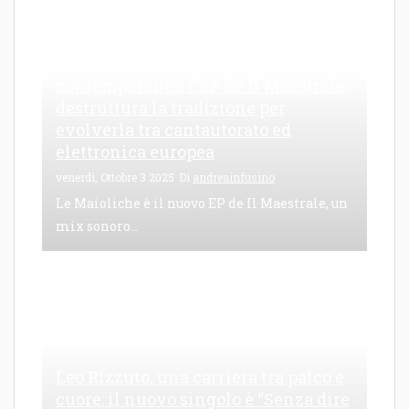
Le Maioliche: canto di una frattura
contemporanea L’EP de Il Maestrale
destruttura la tradizione per
evolverla tra cantautorato ed
elettronica europea
venerdì, Ottobre 3 2025
Di
andreainfusino
Le Maioliche è il nuovo EP de Il Maestrale, un
mix sonoro...
Leo Rizzuto, una carriera tra palco e
cuore: il nuovo singolo è “Senza dire