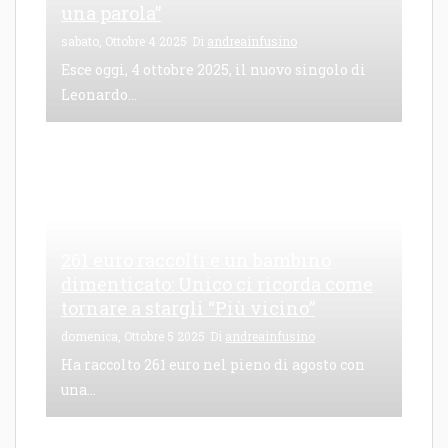
una parola”
sabato, Ottobre 4 2025
Di
andreainfusino
Esce oggi, 4 ottobre 2025, il nuovo singolo di
Leonardo...
261 euro raccolti e un bambino
dimenticato: Unico ci ricorda come
tornare a stargli “Più vicino”
domenica, Ottobre 5 2025
Di
andreainfusino
Ha raccolto 261 euro nel pieno di agosto con
una...