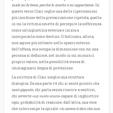
male mi fa bene, perché lo merito e mi appartiene
». In
questo verso Clair coglie una delle ripercussioni
più insidiose della prevaricazione ripetuta, quella
in cui la vittima smette di percepire la sofferenza
come un’ingiustizia esterna e inizia a
incorporarla come destino. Il bullismo, allora,
non agisce più soltanto nello spazio esterno
dell’offesa, ma occupa la dimensione con cui una
persona si definisce, nel modo in cui misura il
proprio valore, nella possibilità stessa di
immaginarsi degna di protezione.
La scrittura di Clair sceglie una struttura
dialogica. Da una parte c’è chi si sente piccolo «
fra
tanti giganti
», chi parla senza riuscire a sentirsi,
chi avverte «
un vuoto scuro
» capace di inghiottire
ogni probabilità di reazione; dall’altra, una voce
che interrompe la spirale: «
Io invece ti dico che non