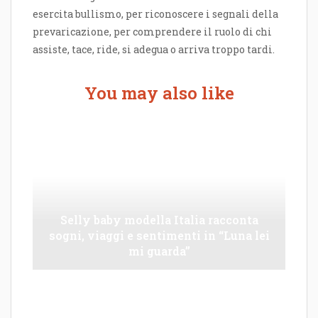
esercita bullismo, per riconoscere i segnali della
prevaricazione, per comprendere il ruolo di chi
assiste, tace, ride, si adegua o arriva troppo tardi.
You may also like
Selly baby modella Italia racconta
sogni, viaggi e sentimenti in “Luna lei
mi guarda”