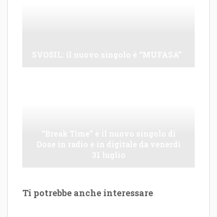
SVOSIL: il nuovo singolo è “MUFASA”
“Break Time” è il nuovo singolo di
Dose in radio e in digitale da venerdì
31 luglio
Ti potrebbe anche interessare