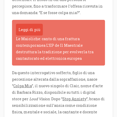
percepisce, fino a trasformare l’offesa ricevuta in
una domanda: “E se fosse colpa mia?”.
Leggi di più
Le Maioliche: canto di una frattura
contemporanea L’EP de Il Maestrale
destruttura la tradizione per evolverla tra
cantautorato ed elettronica europea
Da questo interrogativo sofferto, figlio di una
percezione alterata dalla sopraffazione, nasce
“
Colpa Mia
”, il nuovo singolo di Clair, nome d’arte
di Barbara Rizzo, disponibile su tutti i digital
store per
Loud Vision
. Dopo “
Stop Anxiety
”, brano di
sensibilizzazione sull’ansia come condizione
fisica, mentale e sociale, la cantante e docente