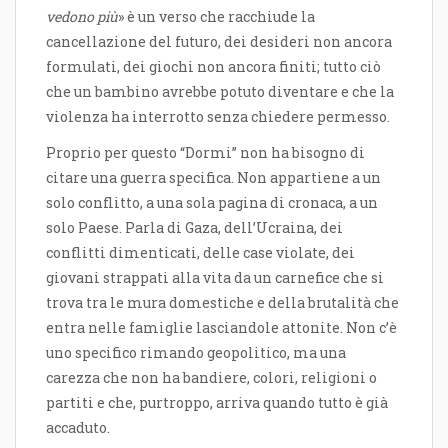
vedono più
» è un verso che racchiude la
cancellazione del futuro, dei desideri non ancora
formulati, dei giochi non ancora finiti; tutto ciò
che un bambino avrebbe potuto diventare e che la
violenza ha interrotto senza chiedere permesso.
Proprio per questo “Dormi” non ha bisogno di
citare una guerra specifica. Non appartiene a un
solo conflitto, a una sola pagina di cronaca, a un
solo Paese. Parla di Gaza, dell’Ucraina, dei
conflitti dimenticati, delle case violate, dei
giovani strappati alla vita da un carnefice che si
trova tra le mura domestiche e della brutalità che
entra nelle famiglie lasciandole attonite. Non c’è
uno specifico rimando geopolitico, ma una
carezza che non ha bandiere, colori, religioni o
partiti e che, purtroppo, arriva quando tutto è già
accaduto.