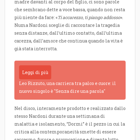
madre davanti al corpo del figlio, ci sono parole
che sembrano dette a voce bassa, quando non resta
più niente da fare: «
Ti accarezzo, ti piango addosso
».
Numa Nardoni sceglie di raccontare la tragedia
senza distanze, dall’ultimo contatto, dall’ultima
carezza, dall’amore che continua quando la vita è
già stata interrotta.
Leggi di più
Leo Rizzuto, una carriera tra palco e cuore: il
nuovo singolo è "Senza dire una parola"
Nel disco, interamente prodotto e realizzato dallo
stesso Nardoni durante una settimana di
malattia e isolamento, “Dormi” è il pezzo in cui la
critica alla contemporaneità smette di essere
sarcasmo, furore o provocazione e diventa lutto.