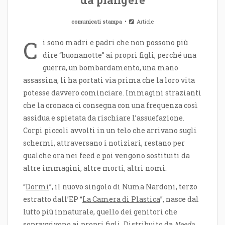
comunicati stampa
Article
C
i sono madri e padri che non possono più
dire “buonanotte” ai propri figli, perché una
guerra, un bombardamento, una mano
assassina, li ha portati via prima che la loro vita
potesse davvero cominciare. Immagini strazianti
che la cronaca ci consegna con una frequenza così
assidua e spietata da rischiare l’assuefazione.
Corpi piccoli avvolti in un telo che arrivano sugli
schermi, attraversano i notiziari, restano per
qualche ora nei feed e poi vengono sostituiti da
altre immagini, altre morti, altri nomi.
“
Dormi
”, il nuovo singolo di Numa Nardoni, terzo
estratto dall’EP “
La Camera di Plastica
”, nasce dal
lutto più innaturale, quello dei genitori che
sopravvivono ai propri figli. Distribuito da
Needa