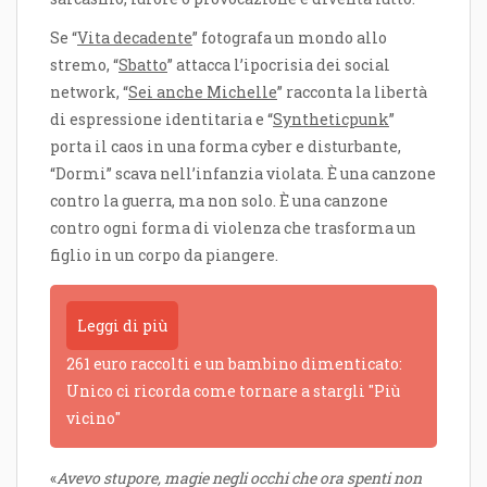
Se “
Vita decadente
” fotografa un mondo allo
stremo, “
Sbatto
” attacca l’ipocrisia dei social
network, “
Sei anche Michelle
” racconta la libertà
di espressione identitaria e “
Syntheticpunk
”
porta il caos in una forma cyber e disturbante,
“Dormi” scava nell’infanzia violata. È una canzone
contro la guerra, ma non solo. È una canzone
contro ogni forma di violenza che trasforma un
figlio in un corpo da piangere.
Leggi di più
261 euro raccolti e un bambino dimenticato:
Unico ci ricorda come tornare a stargli "Più
vicino"
«
Avevo stupore, magie negli occhi che ora spenti non