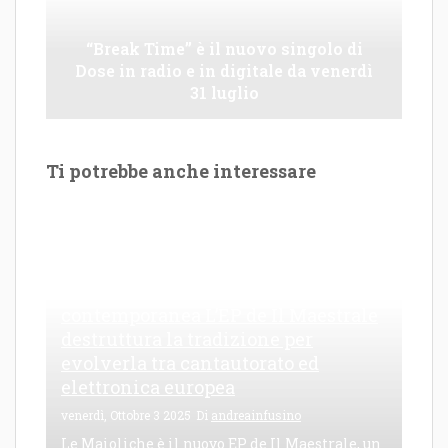
“Break Time” è il nuovo singolo di
Dose in radio e in digitale da venerdì
31 luglio
Ti potrebbe anche interessare
Le Maioliche: canto di una frattura
contemporanea L’EP de Il Maestrale
destruttura la tradizione per
evolverla tra cantautorato ed
elettronica europea
venerdì, Ottobre 3 2025
Di
andreainfusino
Le Maioliche è il nuovo EP de Il Maestrale, un