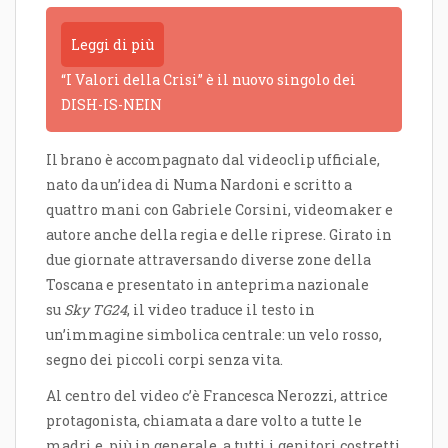
Leggi di più
“I Valori della Crisi” è il nuovo singolo dei
DISH-IS-NEIN
Il brano è accompagnato dal videoclip ufficiale,
nato da un’idea di Numa Nardoni e scritto a
quattro mani con Gabriele Corsini, videomaker e
autore anche della regia e delle riprese. Girato in
due giornate attraversando diverse zone della
Toscana e presentato in anteprima nazionale
su
Sky TG24
, il video traduce il testo in
un’immagine simbolica centrale: un velo rosso,
segno dei piccoli corpi senza vita.
Al centro del video c’è Francesca Nerozzi, attrice
protagonista, chiamata a dare volto a tutte le
madri e, più in generale, a tutti i genitori costretti