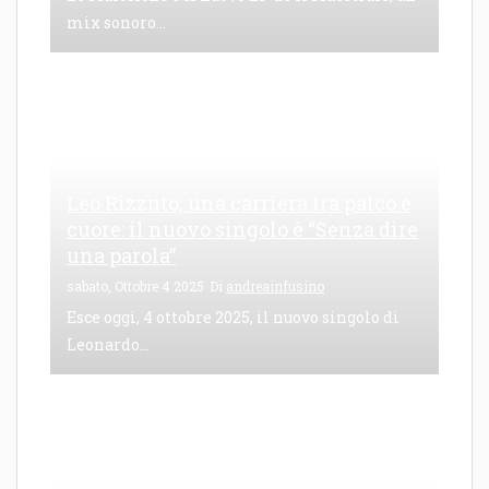
mix sonoro...
Leo Rizzuto, una carriera tra palco e
cuore: il nuovo singolo è “Senza dire
una parola”
sabato, Ottobre 4 2025
Di
andreainfusino
Esce oggi, 4 ottobre 2025, il nuovo singolo di
Leonardo...