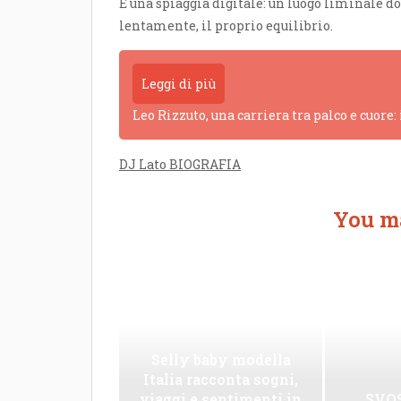
È una spiaggia digitale: un luogo liminale d
lentamente, il proprio equilibrio.
Leggi di più
Leo Rizzuto, una carriera tra palco e cuore:
DJ Lato BIOGRAFIA
You ma
Selly baby modella
Italia racconta sogni,
viaggi e sentimenti in
SVOS