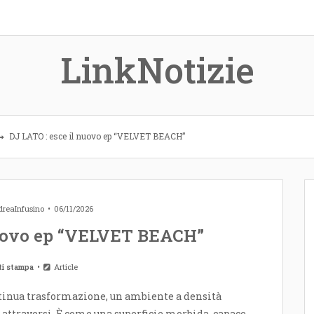
LinkNotizie
DJ LATO : esce il nuovo ep “VELVET BEACH”
reaInfusino
06/11/2026
nuovo ep “VELVET BEACH”
ti stampa
Article
ntinua trasformazione, un ambiente a densità
attraversi. È come una superficie morbida, capace