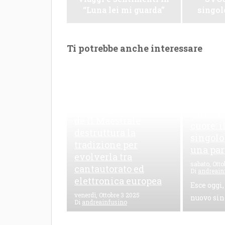
“Luna lei mi guarda”
singo
Ti potrebbe anche interessare
Le Maioliche: canto di
una frattura
Leo Riz
contemporanea L’EP
carriera
de Il Maestrale
cuore: 
destruttura la
singolo
tradizione per
una par
evolverla tra
sabato, Otto
cantautorato ed
Di
andreain
elettronica europea
Esce oggi,
venerdì, Ottobre 3 2025
nuovo sin
Di
andreainfusino
Le Maioliche è il nuovo EP