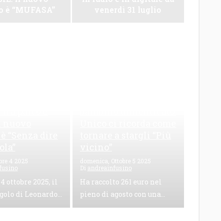
lo è “MUFASA”
venerdì 31 luglio
zuto, una
261 euro raccolti e un
 tra palco e
bambino dimenticato:
il nuovo
Unico ci ricorda come
 è “Senza dire
tornare a stargli “Più
ola”
vicino”
bre 4 2025
domenica, Ottobre 5 2025
fusino
Di
andreainfusino
 4 ottobre 2025, il
Ha raccolto 261 euro nel
golo di Leonardo...
pieno di agosto con una...