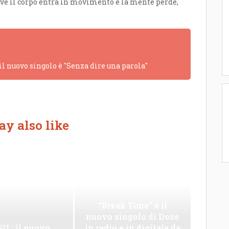
ove il corpo entra in movimento e la mente perde,
 il nuovo singolo è "Senza dire una parola"
y also like
“Break Time” è il
nuovo singolo di Dose
IL: il nuovo
in radio e in digitale da