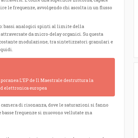
uire le frequenze, avvolgendo chi ascolta in un flusso
: bassi analogici spinti al limite della
attraversate da micro-delay organici. Su questa
 costante modulazione, tra sintetizzatori granulari e
quidi.
poranea L’EP de Il Maestrale destruttura la
ed elettronica europea
a camera di risonanza, dove le saturazioni si fanno
 le basse frequenze si muovono vellutate ma