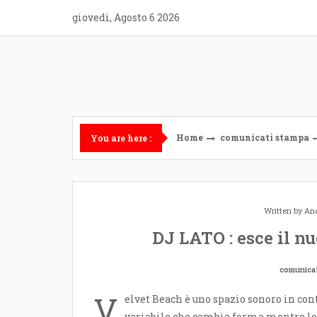
Skip
giovedì, Agosto 6 2026
to
content
Home
comunicati stampa
You are here :
Written by
And
DJ LATO : esce il 
comunica
V
elvet Beach è uno spazio sonoro in co
variabile che cambia forma mentre lo 