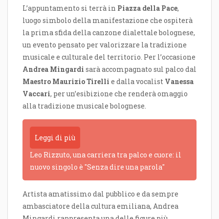
L’appuntamento si terrà in
Piazza della Pace
,
luogo simbolo della manifestazione che ospiterà
la prima sfida della canzone dialettale bolognese,
un evento pensato per valorizzare la tradizione
musicale e culturale del territorio. Per l’occasione
Andrea Mingardi
sarà accompagnato sul palco dal
Maestro Maurizio Tirelli
e dalla vocalist
Vanessa
Vaccari
, per un’esibizione che renderà omaggio
alla tradizione musicale bolognese.
Leggi di più
Leo Rizzuto, una carriera tra palco e cuore: il
nuovo singolo è "Senza dire una parola"
Artista amatissimo dal pubblico e da sempre
ambasciatore della cultura emiliana, Andrea
Mingardi rappresenta una delle figure più