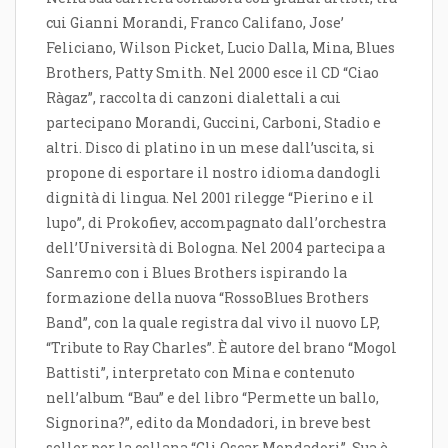
cui Gianni Morandi, Franco Califano, Jose’
Feliciano, Wilson Picket, Lucio Dalla, Mina, Blues
Brothers, Patty Smith. Nel 2000 esce il CD “Ciao
Ràgaz”, raccolta di canzoni dialettali a cui
partecipano Morandi, Guccini, Carboni, Stadio e
altri. Disco di platino in un mese dall’uscita, si
propone di esportare il nostro idioma dandogli
dignità di lingua. Nel 2001 rilegge “Pierino e il
lupo”, di Prokofiev, accompagnato dall’orchestra
dell’Università di Bologna. Nel 2004 partecipa a
Sanremo con i Blues Brothers ispirando la
formazione della nuova “RossoBlues Brothers
Band”, con la quale registra dal vivo il nuovo LP,
“Tribute to Ray Charles”. È autore del brano “Mogol
Battisti”, interpretato con Mina e contenuto
nell’album “Bau” e del libro “Permette un ballo,
Signorina?”, edito da Mondadori, in breve best
seller per la collana “Gli Oscar Mondadori”. Sua è