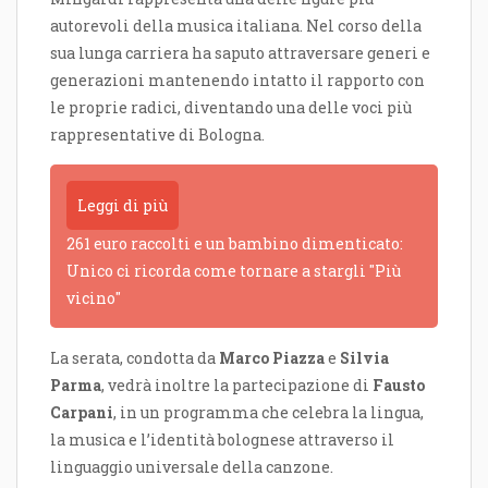
autorevoli della musica italiana. Nel corso della
sua lunga carriera ha saputo attraversare generi e
generazioni mantenendo intatto il rapporto con
le proprie radici, diventando una delle voci più
rappresentative di Bologna.
Leggi di più
261 euro raccolti e un bambino dimenticato:
Unico ci ricorda come tornare a stargli "Più
vicino"
La serata, condotta da
Marco Piazza
e
Silvia
Parma
, vedrà inoltre la partecipazione di
Fausto
Carpani
, in un programma che celebra la lingua,
la musica e l’identità bolognese attraverso il
linguaggio universale della canzone.