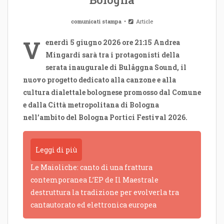
comunicati stampa
Article
V
enerdì 5 giugno 2026 ore 21:15 Andrea
Mingardi sarà tra i protagonisti della
serata inaugurale di Bulåggna Sound, il
nuovo progetto dedicato alla canzone e alla
cultura dialettale bolognese promosso dal Comune
e dalla Città metropolitana di Bologna
nell’ambito del Bologna Portici Festival 2026.
Leggi di più
Le Maioliche: canto di una frattura
contemporanea L’EP de Il Maestrale
destruttura la tradizione per evolverla tra
cantautorato ed elettronica europea