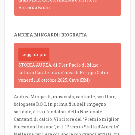
Riccardo Bruni
ANDREA MINGARDI | BIOGRAFIA
Leggi di più
STORIA AUREA, di Pier Paolo di Mino -
Lettura Corale - da un'idea di Filippo Golia -
venerdì 10 ottobre 2025, Cave (RM)
Andrea Mingardi, musicista, cantante, scrittore,
bolognese D.O.C, in prima fila nell’impegno
solidale, è tra i fondatori della Nazionale
Cantanti di calcio. Vincitore del “Premio miglior
bluesman Italiano”, e il “Premio Stella d’Argento”.
Nella sua carriera collabora con grandi artisti, tra