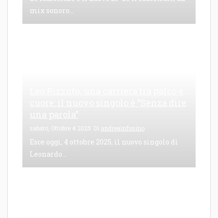
mix sonoro...
Leo Rizzuto, una carriera tra palco e
cuore: il nuovo singolo è “Senza dire
una parola”
sabato, Ottobre 4 2025
Di
andreainfusino
Esce oggi, 4 ottobre 2025, il nuovo singolo di
Leonardo...