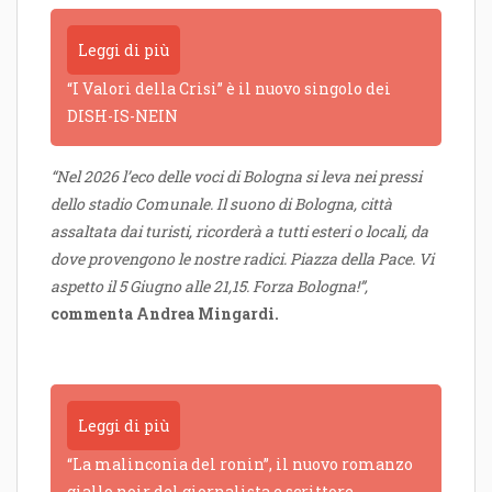
Leggi di più
“I Valori della Crisi” è il nuovo singolo dei
DISH-IS-NEIN
“Nel 2026 l’eco delle voci di Bologna si leva nei pressi
dello stadio Comunale. Il suono di Bologna, città
assaltata dai turisti, ricorderà a tutti esteri o locali, da
dove provengono le nostre radici. Piazza della Pace. Vi
aspetto il 5 Giugno alle 21,15. Forza Bologna!”,
commenta Andrea Mingardi.
Leggi di più
“La malinconia del ronin”, il nuovo romanzo
giallo noir del giornalista e scrittore