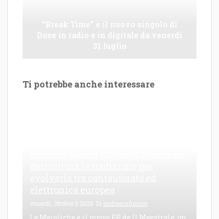
“Break Time” è il nuovo singolo di
Dose in radio e in digitale da venerdì
31 luglio
Ti potrebbe anche interessare
Le Maioliche: canto di una frattura
contemporanea L’EP de Il Maestrale
destruttura la tradizione per
evolverla tra cantautorato ed
elettronica europea
venerdì, Ottobre 3 2025
Di
andreainfusino
Le Maioliche è il nuovo EP de Il Maestrale, un