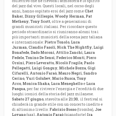
collettivo che ne rievoca l’atmosfera e lo spirito
del jazz dal vivo. Questi locali, nel corso degli
anni, hanno ospitato eroi del jazz come
Chet
Baker
,
Dizzy Gillespie
,
Woody Herman
,
Pat
Metheny
,
Tony Scott
, oltre a generazioni di
grandi musicisti italiani. Per ricordare questo
periodo straordinario si riuniranno alcuni tra i
più importanti musicisti della scena jazz taliana
e internazionale:
Pietro Tonolo
,
Luca
Jurman
,
Claudio Fasoli
,
Nick The Nightfly
,
Luigi
Bonafede
,
Dado Moroni
,
Attilio Zanchi
,
Laura
Fedele
,
Tonino De Sensi
,
Federico Monti
,
Piero
Orsini
,
Piero Leveratto
,
Nicolò Fragile
,
Paolo
Pellegatti
,
Luigi Gonguy
,
Michele Bozza
,
Gigi
Cifarelli
,
Antonio Faraò
,
Mauro Negri
,
Sandro
Cerino
,
Yuri Golubev
,
Mario Rusca
,
Tony
Arco
,
Monica Shaka
,
Luca Meneghello
e
Luca
Pasqua
, per far rivivere l’energia e l’eredità di due
luoghi iconici della storia del jazz milanese.
Sabato 27 giugno
, stavolta alle
21:30
, il festival si
chiuderà in grande stile con un concerto inedito e
di altissimo livello:
Fabrizio Bosso
(tromba),
Joe
Lovano
(sax),
Antonio Faraò
(pianoforte)
Ira