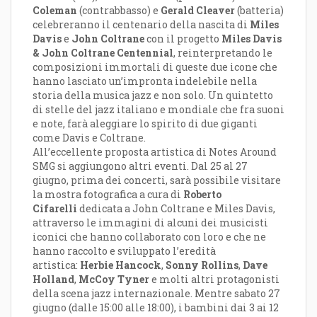
Coleman
(contrabbasso) e
Gerald Cleaver
(batteria)
celebreranno il centenario della nascita di
Miles
Davis
e
John Coltrane
con il progetto
Miles Davis
& John Coltrane Centennial
, reinterpretando le
composizioni immortali di queste due icone che
hanno lasciato un’impronta indelebile nella
storia della musica jazz e non solo. Un quintetto
di stelle del jazz italiano e mondiale che fra suoni
e note, farà aleggiare lo spirito di due giganti
come Davis e Coltrane.
All’eccellente proposta artistica di Notes Around
SMG si aggiungono altri eventi. Dal 25 al 27
giugno, prima dei concerti, sarà possibile visitare
la mostra fotografica a cura di
Roberto
Cifarelli
dedicata a John Coltrane e Miles Davis,
attraverso le immagini di alcuni dei musicisti
iconici che hanno collaborato con loro e che ne
hanno raccolto e sviluppato l’eredità
artistica:
Herbie Hancock
,
Sonny Rollins
,
Dave
Holland
,
McCoy Tyner
e molti altri protagonisti
della scena jazz internazionale. Mentre sabato 27
giugno (dalle 15:00 alle 18:00), i bambini dai 3 ai 12