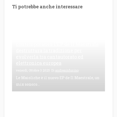
Ti potrebbe anche interessare
Le Maioliche: canto di una frattura
contemporanea L’EP de Il Maestrale
destruttura la tradizione per
evolverla tra cantautorato ed
elettronica europea
venerdì, Ottobre 3 2025
Di
andreainfusino
Le Maioliche è il nuovo EP de Il Maestrale, un
mix sonoro...