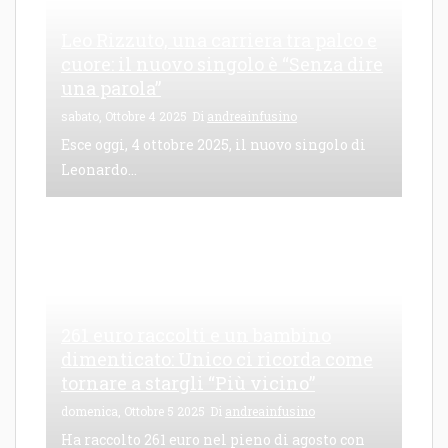
Leo Rizzuto, una carriera tra palco e
cuore: il nuovo singolo è “Senza dire
una parola”
sabato, Ottobre 4 2025
Di
andreainfusino
Esce oggi, 4 ottobre 2025, il nuovo singolo di
Leonardo...
261 euro raccolti e un bambino
dimenticato: Unico ci ricorda come
tornare a stargli “Più vicino”
domenica, Ottobre 5 2025
Di
andreainfusino
Ha raccolto 261 euro nel pieno di agosto con