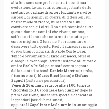
alla fine sono sempre le nostre, in continua
evoluzione. Le canzoni, colonna portante dello
spettacolo, parlano di amori fondanti e a volte
surreali, di uomini in guerra, di riflessioni sul
nostro modo di ridere, sulla società e sul
convivere con gli altri. Una città racchiude tutto
questo: donne e uomini che vivono, amano,
soffrono, ridono e che ce la mettono tutta per
essere migliori. O forse no. Per raccontare e
descrivere tutto questo, Paolo Jannacci si avvale
di suoi brani originali, di
Paolo Conte
,
Luigi
Tenco
e ovviamente di
Enzo Jannacci
, oltre ai
dialoghi e monologhi scritti insieme all’autore e
amico
Paolo Re
. Sul palco sarà accompagnato
dalla sua storica band:
Daniele Moretto
(tromba,
flicorno e cori),
Marco Ricci
(basso) e
Stefano
Bagnoli
(batteria e percussioni).
Venerdì 26 giugno
, sempre alle
21:00
, tornerà
“
Ricordando Il Capolinea e Le Scimmie
” dopo la
prima edizione, una serata speciale dedicata ai
leggendari jazz club milanesi,
appunto
Il
Capolinea
e
Le Scimmie
, in un omaggio