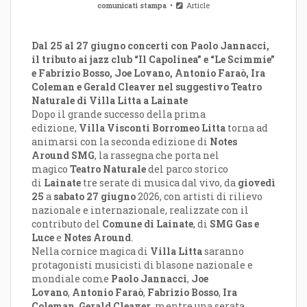
comunicati stampa
Article
Dal 25 al 27 giugno concerti con Paolo Jannacci,
il tributo ai jazz club “Il Capolinea” e “Le Scimmie”
e Fabrizio Bosso, Joe Lovano, Antonio Faraò, Ira
Coleman e Gerald Cleaver nel suggestivo Teatro
Naturale di Villa Litta a Lainate
Dopo il grande successo della prima
edizione,
Villa Visconti Borromeo
Litta
torna ad
animarsi con la seconda edizione di
Notes
Around SMG
, la rassegna che porta nel
magico
Teatro Naturale
del parco storico
di
Lainate
tre serate di musica dal vivo, da
giovedì
25
a
sabato 27 giugno
2026, con artisti di rilievo
nazionale e internazionale, realizzate con il
contributo del
Comune di Lainate
, di
SMG Gas e
Luce
e
Notes Around
.
Nella cornice magica di
Villa Litta
saranno
protagonisti musicisti di blasone nazionale e
mondiale come
Paolo Jannacci
,
Joe
Lovano
,
Antonio Faraò
,
Fabrizio Bosso
,
Ira
Coleman
,
Gerald Cleaver
, mentre una serata