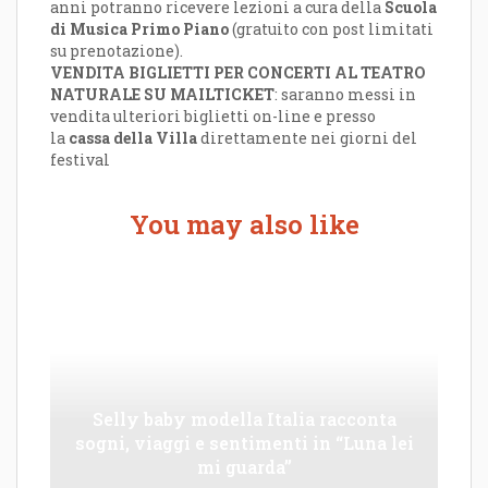
anni potranno ricevere lezioni a cura della
Scuola
di Musica Primo Piano
(gratuito con post limitati
su prenotazione).
VENDITA BIGLIETTI PER CONCERTI AL TEATRO
NATURALE SU MAILTICKET
: saranno messi in
vendita ulteriori biglietti on-line e presso
la
cassa della Villa
direttamente nei giorni del
festival
You may also like
Selly baby modella Italia racconta
sogni, viaggi e sentimenti in “Luna lei
mi guarda”