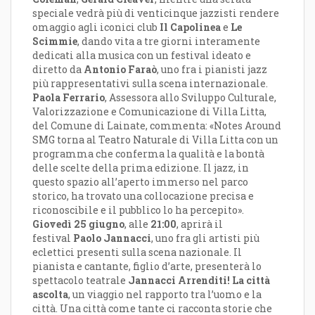
speciale vedrà più di venticinque jazzisti rendere
omaggio agli iconici club
Il Capolinea
e
Le
Scimmie
, dando vita a tre giorni interamente
dedicati alla musica con un festival ideato e
diretto da
Antonio Faraò
, uno fra i pianisti jazz
più rappresentativi sulla scena internazionale.
Paola Ferrario
, Assessora allo Sviluppo Culturale,
Valorizzazione e Comunicazione di Villa Litta,
del Comune di Lainate, commenta: «Notes Around
SMG torna al Teatro Naturale di Villa Litta con un
programma che conferma la qualità e la bontà
delle scelte della prima edizione. Il jazz, in
questo spazio all’aperto immerso nel parco
storico, ha trovato una collocazione precisa e
riconoscibile e il pubblico lo ha percepito».
Giovedì 25 giugno
, alle
21:00
, aprirà il
festival
Paolo Jannacci
, uno fra gli artisti più
eclettici presenti sulla scena nazionale. Il
pianista e cantante, figlio d’arte, presenterà lo
spettacolo teatrale
Jannacci Arrenditi!
La città
ascolta
, un viaggio nel rapporto tra l’uomo e la
città. Una città come tante ci racconta storie che