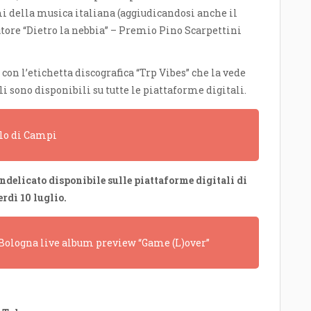
 della musica italiana (aggiudicandosi anche il
utore “Dietro la nebbia” – Premio Pino Scarpettini
con l’etichetta discografica “Trp Vibes” che la vede
i sono disponibili su tutte le piattaforme digitali.
olo di Campi
ndelicato disponibile sulle piattaforme digitali di
rdì 10 luglio.
a Bologna live album preview “Game (L)over”