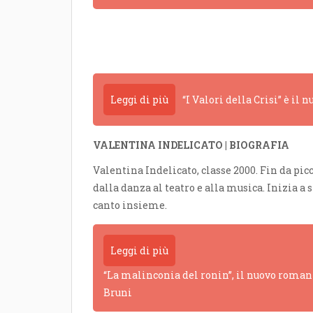
Leggi di più
“I Valori della Crisi” è il
VALENTINA INDELICATO | BIOGRAFIA
Valentina Indelicato, classe 2000. Fin da pi
dalla danza al teatro e alla musica. Inizia a 
canto insieme.
Leggi di più
“La malinconia del ronin”, il nuovo romanz
Bruni