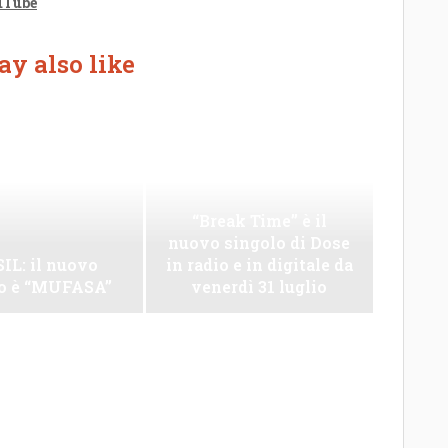
uTube
y also like
“Break Time” è il
nuovo singolo di Dose
IL: il nuovo
in radio e in digitale da
lo è “MUFASA”
venerdì 31 luglio