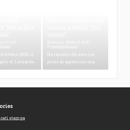
zuto, una
261 euro raccolti e un
 tra palco e
bambino dimenticato:
il nuovo
Unico ci ricorda come
 è “Senza dire
tornare a stargli “Più
ola”
vicino”
bre 4 2025
domenica, Ottobre 5 2025
fusino
Di
andreainfusino
 4 ottobre 2025, il
Ha raccolto 261 euro nel
golo di Leonardo...
pieno di agosto con una...
ories
cati stampa