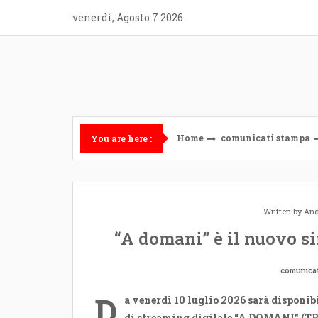
Skip
venerdì, Agosto 7 2026
to
content
Home
comunicati stampa
You are here :
Written by
And
“A domani” è il nuovo si
comunica
D
a venerdì 10 luglio 2026 sarà disponibi
di streaming digitale “A DOMANI” (TR