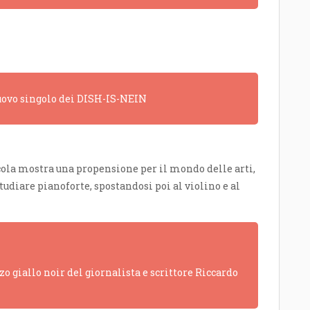
 nuovo singolo dei DISH-IS-NEIN
ccola mostra una propensione per il mondo delle arti,
studiare pianoforte, spostandosi poi al violino e al
o giallo noir del giornalista e scrittore Riccardo