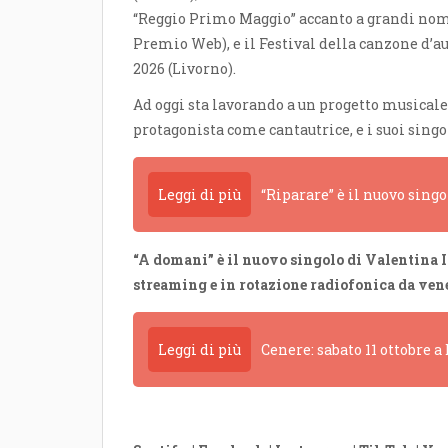
“Reggio Primo Maggio” accanto a grandi nomi
Premio Web), e il Festival della canzone d’a
2026 (Livorno).
Ad oggi sta lavorando a un progetto musicale 
protagonista come cantautrice, e i suoi singol
Leggi di più
“Riparare” è il nuovo sing
“A domani” è il nuovo singolo di Valentina I
streaming e in rotazione radiofonica da vene
Leggi di più
Cenere: sabato 11 ottobre 