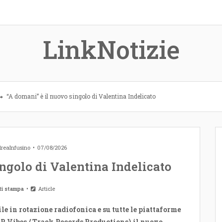
LinkNotizie
“A domani” è il nuovo singolo di Valentina Indelicato
reaInfusino
07/08/2026
ngolo di Valentina Indelicato
ti stampa
Article
le in rotazione radiofonica e su tutte le piattaforme
P Vibes / Track Records Productions) il nuovo