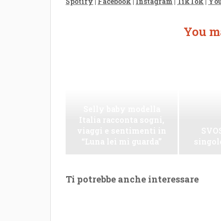
Spotify
|
Facebook
|
Instagram
|
TikTok
|
Yo
You ma
Selly baby modella
Italia racconta sogni,
viaggi e sentimenti in
SVOS
“Luna lei mi guarda”
singo
Ti potrebbe anche interessare
Le Maioliche: canto di