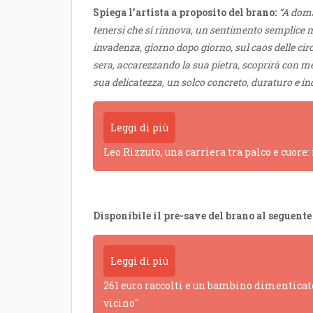
Spiega l’artista a proposito del brano:
“A doma
tenersi che si rinnova, un sentimento semplice 
invadenza, giorno dopo giorno, sul caos delle ci
sera, accarezzando la sua pietra, scoprirà con mer
sua delicatezza, un solco concreto, duraturo e ind
Leggi di più
Leo Rizzuto, una carriera tra palco e cuore:
Disponibile il pre-save del brano al seguente
Leggi di più
261 euro raccolti e un bambino dimenticato
vicino"