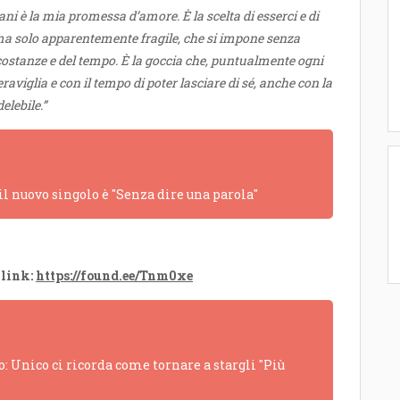
ni è la mia promessa d’amore. È la scelta di esserci e di
ma solo apparentemente fragile, che si impone senza
rcostanze e del tempo. È la goccia che, puntualmente ogni
aviglia e con il tempo di poter lasciare di sé, anche con la
elebile.”
 il nuovo singolo è "Senza dire una parola"
 link:
https://found.ee/Tnm0xe
: Unico ci ricorda come tornare a stargli "Più