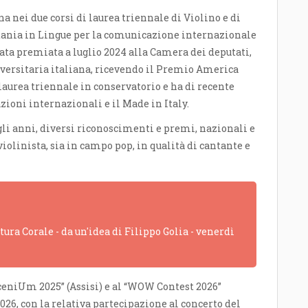
a nei due corsi di laurea triennale di Violino e di
Catania in Lingue per la comunicazione internazionale
tata premiata a luglio 2024 alla Camera dei deputati,
iversitaria italiana, ricevendo il Premio America
laurea triennale in conservatorio e ha di recente
zioni internazionali e il Made in Italy.
li anni, diversi riconoscimenti e premi, nazionali e
iolinista, sia in campo pop, in qualità di cantante e
ra Corale - da un'idea di Filippo Golia - venerdì
roSceniUm 2025” (Assisi) e al “WOW Contest 2026”
6, con la relativa partecipazione al concerto del