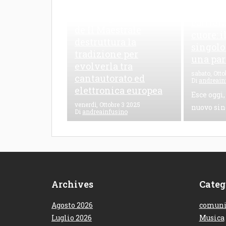
una frattura
Leo Riz
contemporanea L’EP
carriera
de Il Maestrale
cuore: 
destruttura la
singolo
tradizione per
una par
evolverla tra
sabato, Otto
cantautorato ed
Di
andreain
elettronica europea
Esce oggi,
venerdì, Ottobre 3 2025
nuovo sin
Di
andreainfusino
Le Maioliche è il nuovo EP
de Il Maestrale, un mix
sonoro...
Archives
Categ
Agosto 2026
comuni
Luglio 2026
Musica