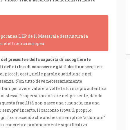
poranea L’EP de Il Maestrale destruttura la
ed elettronica europea
del presente e della capacità di accogliere le
i definirle o di conoscerne già il destino:
scegliere
 nei piccoli gesti, nelle parole quotidiane e nei
essenza. Non tutto deve necessariamente
tani per avere valore: a volte la forma più autentica
oi stessi, è sapersi incontrare nel presente, dando
Da questa fragilità non nasce una rinuncia, ma una
r sempre’ incerto, il racconto trova il proprio
’oggi, riconoscendo che anche un semplice “a domani”
a, concreta e profondamente significativa.